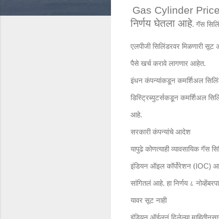
G
as Cylinder Pric
निर्णय घेतला आहे
. गॅस सिल
एलपीजी सिलिंडरवर मिळणारी सूट आ
पैसे खर्च करावे लागणार आहेत.
इंधन कंपन्यांकडून कमर्शिअल सिलिं
डिस्ट्रिब्युटर्सकडून कमर्शिअल सिल
आहे.
सरकारी कंपन्यांचे आदेश
यापुढे कोणत्याही व्यावसायिक गॅस स
इंडियन ऑइल कॉर्पोरेशन (
आ
IOC)
सांगितलं आहे. हा निर्णय ८ नोव्हेंबर
यावर सूट नाही
इंडियन ऑईलनं दिलेल्या माहितीनुस