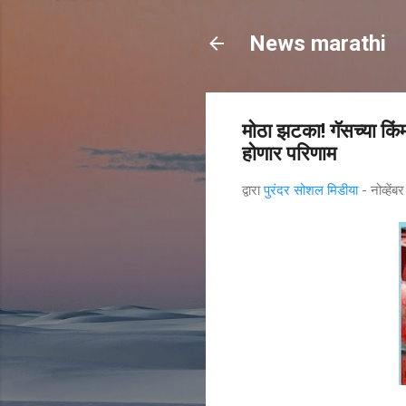
News marathi
मोठा झटका! गॅसच्या कि
होणार परिणाम
द्वारा
पुरंदर सोशल मिडीया
-
नोव्हे