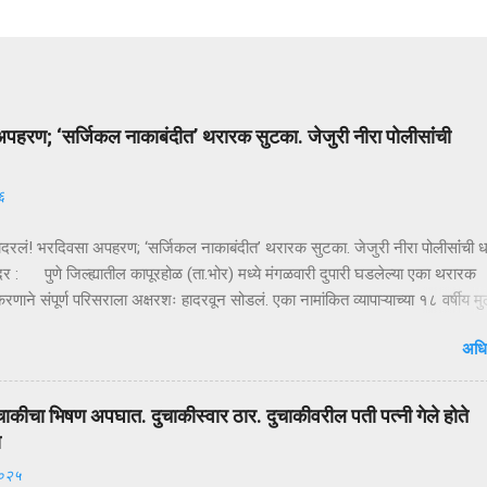
पहरण; ‘सर्जिकल नाकाबंदीत’ थरारक सुटका. जेजुरी नीरा पोलीसांंची
६
ादरलं! भरदिवसा अपहरण; ‘सर्जिकल नाकाबंदीत’ थरारक सुटका. जेजुरी नीरा पोलीसांंची
दर : पुणे जिल्ह्यातील कापूरहोळ (ता.भोर) मध्ये मंगळवारी दुपारी घडलेल्या एका थरारक
ाने संपूर्ण परिसराला अक्षरशः हादरवून सोडलं. एका नामांकित व्यापाऱ्याच्या १८ वर्षीय म
ळ्या XUVमधून जबरदस्तीने उचलून नेण्यात आलं आणि काही क्षणांत गावात भीतीचं सावट 
अधि
ही तासांतच पोलिसांनी उभारलेल्या ‘सर्जिकल नाकाबंदी’मुळे चित्र पालटलं—आणि युवकाची
टका झाली. क्षणात घडलेलं अपहरण, गावात खळबळ दुपारचा नेहमीसारखा गजबजलेला 
या मुख्य रस्त्यावर अचानक एक काळी XUV थांबते… काही क्षणांची झटापट… आणि युवकाला
चाकीचा भिषण अपघात. दुचाकीस्वार ठार. दुचाकीवरील पती पत्नी गेले होते
 गाडीत बसवून वाहन भरधाव वेगाने निघून जातं. हा प्रकार इतक्या झपाट्याने घडला की
ा
ोक स्तब्ध झाले. घटनेची माहिती मिळताच कुटुंबीयांनी पोलिसांशी संपर्क साधला. ग्रामसुरक्
२०२५
ारे संदेश पसरवण्यात आला आणि गावागावातून सतर्कतेचे सायरन वाजू लागले. ‘ऑपरेशन नाकाब