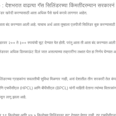
देशभरात वाढत्या गॅस सिलिंडरच्या किंमतींदरम्यान सरकारनं
e :
िंडर खरेदी करण्यासाठी आता अधिक पैसे खर्च करावे लागणार आहेत.
ता बंद करण्यात आली आहे. याचाच अर्थ आता तुम्हाला एलपीजी सिलिंडर बुक करण्यासाठ
डरवर २०० ते ३०० रुपयांची सूट देण्यात येत होती. परंतु आता ती आता बंद करण्यात आली
िंडरवर अधिक डिस्काऊंट दिलं जात असल्याच्या तक्रारींना लक्षात घेत हा निर्णय घेण्यात 
िलिंडरच्या ग्राहकांना सवलतीची सुविधा मिळणार नाही
असं देशातील तीन सरकारी तेल कंपन
,
णि एचपीसीएल (
आणि बीपीसीएल (
यांनी माहिती देताना त्यांच्या वितरकां
HPCL)
BPCL)
पासून लागू झाला आहे.
ार १९ किलोच्या आणि ४७.५ किलोच्या सिलिंडरवर सूट देण्यात येणार नाही. तर एचपीसीएल