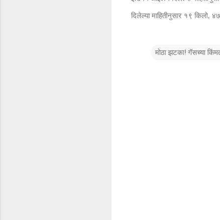
दिलेल्या माहितीनुसार १९ किलो
४७
,
मोठा झटका! गॅसच्या किंम
टि
प्प
ण्या