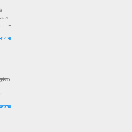
ते
अपघात
ला.
क वाचा
य
ेणाऱ्या
 ३१०२
च्या
 महिला
पुरंदर)
45
सताना
क वाचा
क बसून
ला जात
त आहेत.