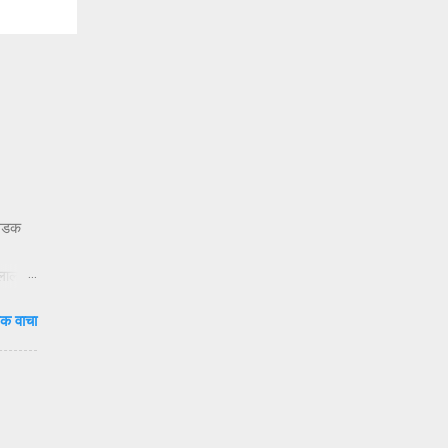
 धडक
ुलाला
दाटून
क वाचा
वेळ.
षा
ंदी’ —