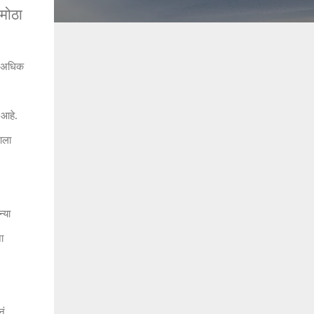
 मोठा
ी अधिक
 आहे.
आला
्या
ना
नं