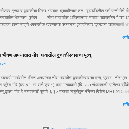
द म...
गररोडवर ट्रक व दुचाकीचा भिषण अपघात. दुचाकीस्वार ठार. दुचाकीवरील पती पत्नी गेले हो
रमशाळेत भेटायला पुरंदर : नीरा शहरातील अहिल्यानगर सातारा महामार्गावर भिषण 
्रकला डाव्या बाजूने ओव्हरटेक करण्याच्या प्रयत्नात दुचाकीस्वार ट्रकच्या चाकाखाली आ
र गंभीर जखमी झाल्याने उपचारासाठी आधी निरेतील खाजगी दवाखान्यात व नंतर पुढिल
अधि
लोणंदकडे रवाना केले, मात्र उपचारापूर्वीच ते मृत पावले होते. अपघातात दुचाकीस्वार विज
खरे, रा. बोपर्डी जिल्हा नागपूर हल्ली मुक्कामी वाई एम.आय.डी.सी. असे नाव आहे. आज
.६) सायंकाळी ४.४५ वाजता अहिल्यानगर सातारा महामार्गावर मोरगाव किंवा बारामती दिशेने य
ल भीषण अपघातात नीरा गावातील दुचाकीस्वाराचा मृत्यू
ंक एम.एच. २०- जी. सी. ७८११ या ट्रकाला हॉंडा शाईन क्रमांक एम.एच. ११- सी.झेड
२०२५
पघात झाला आहे. दुचाकीवरील चालक विजय साखरे व मागे बसलेली महिला लता साखरे रस्त्या
चाललेल्या ट्रकला डाव्याबाजूने ओव्हरटेक करताना दुचाकी घसरली दुचाकी व मागे बसलेली
र पालखी मार्गावरील भीषण अपघातात नीरा गावातील दुचाकीस्वाराचा मृत्यू पुरंदर : नीरा (ता. 
ंग सुरेश मोरे (वय ४८, रा. वार्ड क्र.१) यांचा मंगळवारी (दि. ०२) संध्याकाळी झालेल्या दुर्दैवी
्यू झाला. मोरे हे संध्याकाळी सुमारे ६.३० वाजता जेजुरीहून नीरेच्या दिशेने MH12KD55
ा दुचाकीवरून निघाले होते. पुणे–पंढरपूर पालखी मार्गावरील धोकादायक पट्ट्यातून जात अ
अधि
ेल्वे मार्गावरील गेट ओलांडल्यानंतर त्यांच्या दुचाकीचा अपघात झाला. अज्ञात वाहनाची धड
ी रस्त्याच्या कडेला घसरून खाली गेल्याने हा अपघात झाल्याचा प्राथमिक अंदाज व्यक्त के
्घटनेत मोरे यांचा जागीच मृत्यू झाला. घटनेची माहिती मिळताच नीरा पोलीस दुरक्षेत्राचे पोलीस
तोष मदने यांनी तातडीने घटनास्थळी धाव घेत पाहणी केली. पुढील तपास नीरा पोलीस करी