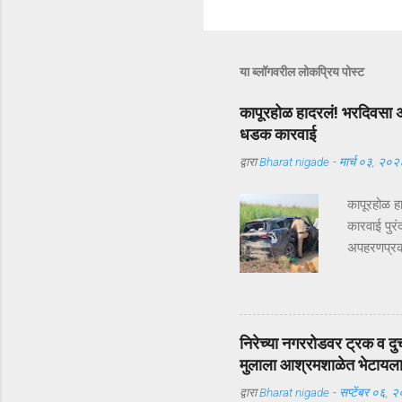
या ब्लॉगवरील लोकप्रिय पोस्ट
कापूरहोळ हादरलं! भरदिवसा अ
धडक कारवाई
द्वारा
Bharat nigade
-
मार्च ०३, २०२
कापूरहोळ ह
कारवाई पुरं
अपहरणप्रकरण
भरदिवसा का
आलं. पण का
सुखरूप सु
कापूरहोळच्
निरेच्या नगररोडवर ट्रक व दु
जबरदस्तीने
मुलाला आश्रमशाळेत भेटायल
परिसरातील ल
द्वारा
Bharat nigade
-
सप्टेंबर ०६, 
यंत्रणेद्व