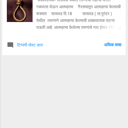
परिषद सदस्य सुदाम इंगळे, दत्ता झुरूंगे,माजी सनदी
गळफास घेऊन आत्महत्या नैराश्यातून आत्महत्या केल्याची
अधिकारी संभाजी झेंडे, शेतकरी संघटनेचे दिलीप गिरमे, ...
शक्यता सासवड दि.18 सासवड ( ता.पुरंदर )
येथील तरूणाने आत्महत्या केल्याची धक्कादायक घटना
घडली आहे. आत्महत्या केलेल्या तरुणाचे नाव ईश्वर रोहिदास
शिंदे असून वय २९ वर्षे असावे असा अंदाज व्यक्त करण्यात
आला आहे. हा तरुण महात्मा फुले हौ.सोसायटी,सासवड
अधिक वाचा
टिप्पणी पोस्ट करा
ता.पुरंदर जि.पुणे या ठिकाणचा रहिवाशी आहे..हा तरूण हा
११ मे २०२३ पासून बेपत्ता होता. तरूण बेपत्ता असल्याची
तक्रार मयत तरुणाचे वडील रोहिदास शिंदे यांनी सासवड
पोलीस ठाण्यात दिली होती. सासवड पोलीस या तरुणाचा शोध
घेत असतानाच दिनांक 17 मे 2023 रोजी हा करून घरी
परतला. तरुण घरी परतल्यानंतर वडिलांनी त्यास सासवड
पोलीस स्टेशन येथे आणून हा तरुण सापडल्याचे कळविले.
यानंतर आज दुसऱ्या दिवशी दिनांक 18 मे 2023 रोजी या
तरुणाने राहत्या घरात गळफास घेऊन आत्महत्या केल्याची
धक्कादायक घटना घडली आहे. हा तरुण हा कर्जबाजारी
असल्याने आत्महत्या केल्याची ही प्राथमिक माहिती मिळते
आहे. याबाबत सासवड पोलीस...