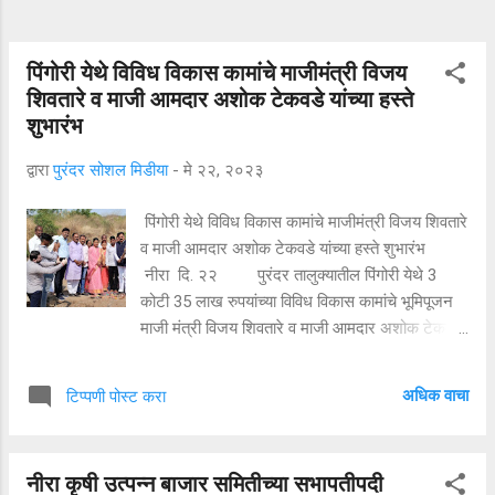
पिंगोरी येथे विविध विकास कामांचे माजीमंत्री विजय
शिवतारे व माजी आमदार अशोक टेकवडे यांच्या हस्ते
शुभारंभ
द्वारा
पुरंदर सोशल मिडीया
-
मे २२, २०२३
पिंगोरी येथे विविध विकास कामांचे माजीमंत्री विजय शिवतारे
व माजी आमदार अशोक टेकवडे यांच्या हस्ते शुभारंभ
नीरा दि. २२ पुरंदर तालुक्यातील पिंगोरी येथे 3
कोटी 35 लाख रुपयांच्या विविध विकास कामांचे भूमिपूजन
माजी मंत्री विजय शिवतारे व माजी आमदार अशोक टेकवडे
यांच्या हस्ते करण्यात आले. अशोकराव टेकवडे यांनी भाजप
प्रवेश केल्यानंतर तालुक्यात आता विकास कामांच्या
अधिक वाचा
टिप्पणी पोस्ट करा
भूमिपूजनाला सुरवात केलीय... पिंगोरी येथील जलजीवन
मिशन अंतर्गत 1 कोटी 94 लक्ष रुपयांची नळ पाणी पुरवठा
येजना,60 लक्ष रुपयांचा आदर्श नगर येथील साकव पुल ,50
नीरा कृषी उत्पन्न बाजार समितीच्या सभापतीपदी
लक्ष रुपयांचा हरणी - पिंगोरी रस्ता, 20 लक्ष रुपयाचा आदर्श