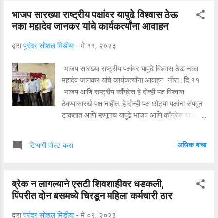
आयुक्त तथा प्रशासक शेखर सिंह यांनी केले. मराठी
भाजप सारख्या राष्ट्रीय पक्षांवर यापुढे विश्वास ठेऊ
पत्रकार परिषदेचे मुख्य विश्वस्त एस एम देशमुख यांच्या
नका महादेव जानकर यांचे कार्यकर्त्यांना आवाहन
वाढदिवसाचे औचित्य साधत पिंपरी चिंचवड पत्रकार संघाने
वय वर्षे साठ वरील पत्रकारांना दरमहा 5000 रुपयांच्या
द्वारा
पुरंदर सोशल मिडीया
-
मे ११, २०२३
पेन्शन योजनेचा शुभारंभ आयुक्त शेखर सिंह यांच्या हस्ते
आज येथे केला या कार्यक्रमाच्या अध्यक्षस्थानी ज्येष्ठ
भाजप सारख्या राष्ट्रीय पक्षांवर यापुढे विश्वास ठेऊ नका
पत्रकार बाळासाहेब ढसाळ हे होते तर प्रमुख पाहुणे म्हणून
महादेव जानकर यांचे कार्यकर्त्यांना आवाहन नीरा : दि.११
लोकमतचे निवासी संपादक हणमंत पाटील, पुढारीचे निवासी
भाजप आणि राष्ट्रीय काँग्रेस हे दोन्ही पक्ष विश्वास
संपादक किरण जोशी, मराठी पत्रकार परिषदेचे पश्चिम
ठेवण्यासारखे पक्ष नाहीत. हे दोन्ही पक्ष छोट्या पक्षांना संपवून
महाराष्ट्र पत्रकार हल्ला विरोधी कृती समितीचे निमंत्रक
टाकतात आणि म्हणूनच यापुढे भाजप आणि काँग्रेस या दोन्ही
गोविंद वाकडे, मर...
राष्ट्रीय पक्षांवर विश्वास ठेवू नका. त्यांना कोणत्याही
प्रकारची मदत करू नका, असं आवाहन राष्ट्रीय समाज
अधिक वाचा
टिप्पणी पोस्ट करा
पक्षाचे सर्वेसर्वा त्याचबरोबर माजी खासदार महादेव जानकर
यांनी केल आहे ते गुरुवारी निरा येथे बोलत होते. भारतीय
जनता पार्टी आणि काँग्रेसचे राजकारण हे दिल्लीतून चालते.
ब्रेक न लागल्याने एसटी शिवशाहीवर धडकली,
ते राज्य पातळीवरील पक्ष्यांना फारशी किंमत देत नाहीत. ते
पिंपरीत दोन बसमध्ये चिरडून महिला कर्मचारी ठार
त्यांना बरोबर घेतात आणि संपवून टाकतात. त्यामुळे अशा
पक्षांवर विश्वास न ठेवलेला बरा. त्यापेक्षा शरद पवारांचा पक्ष
द्वारा
पुरंदर सोशल मिडीया
-
मे ०९, २०२३