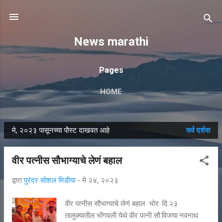
मुख्य सामग्रीवर वगळा
News marathi
Pages
HOME
मे, २०२३ पासूनच्या पोेस्ट दाखवत आहे
सर्व दर्शवा
पो
स्ट्स
वीर पत्नीस सौभाग्याचे लेणं बहाल
द्वारा
पुरंदर सोशल मिडीया
-
मे २४, २०२३
वीर पत्नीस सौभाग्याचे लेणं बहाल भोर: दि.२३
तालुक्यातील भोंगवली येथे वीर पत्नी सौ.विजया नवनाथ