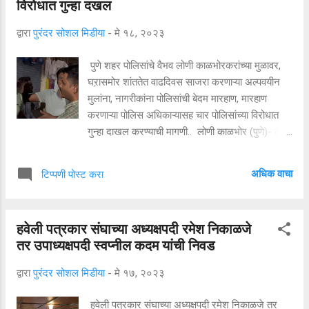
विरोधात गुन्हा दखल
देवेगौडा यांच्यासोबत वाद झाल्यानंतर जनता दल सेक्युअरची
साथ सोडली. २००८ मध्ये काँग्रेसचा हात पकडला.
द्वारा
पुरंदर सोशल मिडीया
-
मे १८, २०२३
सिद्धरमय्या २०१३ ते २०१८ पर्यंत राज्याचे मुख्यमंत्री होते.
आतापर्यंत त्यांनी १२ निवडणुका लढल्या. त्यापैकी नऊ
पुणे शहर पोलिसांचे वैभव लोणी काळभोरकरांच्या मुळावर,
निवडणुकांमध्ये जिंकले. सात किलो अन्न देणारी भाग्य
घऱासमोर शांततेत वाढदिवस साजरा करणाऱ्या अल्पवयीन
योजना, शाळेत जाणाऱ्या मुलांना १५० ग्राम दूध आणि इंदिरा
मुलांना, नागरीकांना पोलिसांची बेदम मारहाण, मारहाण
कँटीन या त्यांच्या मुख्यमंत्रीपद...
करणाऱ्या पोलिस अधिकाऱ्यासह चार पोलिसांच्या विरोधात
गुन्हा दाखल करण्याची मागणी.. लोणी काळभोर (पुणे)- लोणी
काळभोर ग्रामपंचायत हद्दीत भोसले चाळीत घरासमोर
शांततेत वाढदिवस साजरा करणाऱ्या अल्पवयीन मुलांना व
अधिक वाचा
टिप्पणी पोस्ट करा
नागरीकांना लोणी काळभोर पोलिसांनी बेदम मारहाण केल्याची
धक्कादायक घटना मंगळवारी (ता. १६ ) रात्री साडेनऊ
वाजनेच्या सुमारास घडली आहे. विशेष बाब म्हणजे अल्पवयीन
हवेली पत्रकार संघाच्या अध्यक्षपदी रमेश निकाळजे
मुलांना मारहाण करण्याबरोबरच, महिलांनाही शिवीगाळ
तर उपाध्यक्षपदी स्वप्नील कदम यांची निवड
केल्याची व्हिडीओ क्लिप मोठ्या प्रमाणात व्हायरल झाल्याने
पोलिसांच्या विरोधात लोणी काळभोर नागरीकांच्याते मोठा रोष
द्वारा
पुरंदर सोशल मिडीया
-
मे १७, २०२३
पसरला आहे. पोलिस उपनिरीक्षक वैभव मोरे हे त्या मारहाण
करणाऱ्या पोलिस अधिकाऱ्यांचे नाव असुन, वैभव मोरे यांच्या
हवेली पत्रकार संघाच्या अध्यक्षपदी रमेश निकाळजे तर