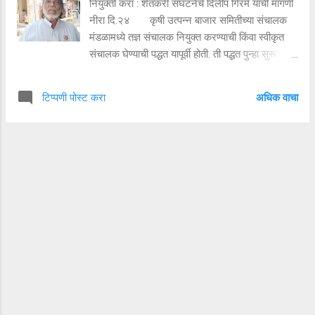
नियुक्ती करा : शेतकरी संघटनेचे दिलीप गिरमे यांची मागणी
हा टेम्पो खाली पडला.सुदैवाने टेम्पो चालक मात्र सुखरूप
नीरा दि.२४ कृषी उत्पन्न बाजार समितीच्या संचालक
बाहेर आला. तो किरकोळ जखमी आ...
मंडळामध्ये तज्ञ संचालक नियुक्त करण्याची किंवा स्वीकृत
संचालक घेण्याची पद्धत यापूर्वी होती. ती पद्धत पुन्हा सुरू
करावी अशी मागणी शेतकरी संघटनेचे पुरंदर तालुकाध्यक्ष
दिलीप गिरमे यांनी केली आहे. याबाबतची मागणी करणार
अधिक वाचा
टिप्पणी पोस्ट करा
पत्र त्यांनी मुख्यमंत्री एकनाथ शिंदे उपमुख्यमंत्री देवेंद्र
फडणवीस,सहकार विभाग आणि पुरंदरचे आमदार संजय
जगताप यांच्याकडे दिले आहे. सहकारी क्षेत्रातील
बहुतांश संस्थांमध्ये तज्ञ संचालक नियुक्त करण्याची पद्धत
पूर्वीपासून सुरू आहे. कृषी उत्पन्न बाजार समितीमध्ये सुद्धा
अशा प्रकारची तरतूद होती. मात्र २०१६ मध्ये या
तरतुदीमध्ये राज्य सरकारकडून बदल करण्यात आला आणि
तेव्हापासून कृषी उत्पन्न बाजार समितीवर तज्ञ संचालक
नियुक्ती करणे बंद झाले. ही पद्धत पुन्हा सुरू करावी आणि
तज्ञ संचालक किंवा तज्ञ शेतकरी या कृषी उत्पन्न बाजार
समितीमध्ये यावा अशी मागणी शेतकरी संघटनेचे पुरंदर
तालुकाध्यक्ष दिलीप गिरमे यां...