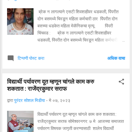
असो, उद्धव ठाकरे यांचा पक्ष असो की एकनाथ शिंदेंचा पक्ष
असो अशा छोट्या पक्षांना यापुढे मदत करा. पण राष्ट्रीय
ब्रेक न लागल्याने एसटी शिवशाहीवर धडकली, पिंपरीत
पक्षांना मदत करू नका असे स्पष्ट आवाहन जानकर यांनी
दोन बसमध्ये चिरडून महिला कर्मचारी ठार पिंपरीत दोन
यावेळी केले.सत्यशोधक समाज प्रबोधन राष्ट्रसंघटना व
बसच्या धडकेत महिला मेकॅनिकचा मृत्यू पिंपरी
राष्ट्रीय समाज पक्ष पुरंदर तालुका य...
चिंचवड : ब्रेक न लागल्याने एसटी शिवशाहीवर
धडकली, पिंपरीत दोन बसमध्ये चिरडून महिला कर्मचारी ठार
झाली आहे . मृत्यू कुणाला कुठे गाठेल, हे कोणीही
सांगू शकत नाही. अशीच एक घटना पिंपरी चिंचवड येथून
अधिक वाचा
टिप्पणी पोस्ट करा
समोर आली आहे. वल्लभनगर आगारात पार्किंगमधील एसटी
बस काढताना ब्रेक न लागल्याने ती समोर उभ्या असलेल्या
शिवशाही बसवर आदळली. यावेळी शिवशाही बससमोर तिचे
विद्यार्थी पर्यावरण दूत म्हणून चांगले काम करु
ऑईल चेक करण्यासाठी उभ्या असलेल्या मॅकेनिक
शकतात : राजेंद्रकुमार सराफ
विभागातील सहाय्यक शिल्पा कैलास गेडाम (वय ३८ वर्ष)
यांचा दोन्ही बसच्यामध्ये चिरडून दुःखद अंत झाला.
द्वारा
पुरंदर सोशल मिडीया
-
मे ०७, २०२३
पिंपरीतील वल्लभ नगर बस आगारातील एसटी बाहेर
काढताना बसचा ब्रेक लागला नाही. त्यामुळे ती समोर
विद्यार्थी पर्यावरण दूत म्हणून चांगले काम करु शकतात.:
असलेल्या शिवशाही बसवर जाऊन धडकली. त्यावेळी एसटी
राजेंद्रकुमार सराफ सोमेश्वरनगर: ७ मे आजच्या समाजात
विभागतील महिला कर्मचारी त्या बसचे ऑईल चेक
पर्यावरण विषयक जागृती करण्यासाठी शालेय विद्यार्थी