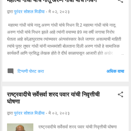
त्याच्या बाजूला पडलेला दिसून येतो आहे.... तर हा मृतदेह
सत्तर टक्के जनावरांनी खाल्ला असून पायाच्या मांडीचा भाग
द्वारा
पुरंदर सोशल मिडीया
-
मे ०२, २०२३
केवळ शिल्लक राहिला आहे. त्यामुळे या मृतदेहाची ओळख
पटवणे पोलिसांना अवघड असणार आहे. अत्यंत
महात्मा गांधी यांचे नातू अरुण गांधी यांचे निधन दि.2 महात्मा गांधी यांचे नातू
निर्जनस्थळी हा मृतदेह असल्याने याबाबतची माहिती कोणाला
अरुण गांधी यांचे निधन झाले आहे त्यांनी वयाच्या 89 व्या वर्षी जगाचा निरोप
मिळून आली नाही..आज बुधवारी दुपारी कर्नलवाडीचे पोलीस
घेतला आहे कोल्हापुरातच त्यांच्यावर अंत्यसंस्कार केले जाणार असल्याची माहिती
पाटील यांनी याबाबतची माहिती जेजुरी पोलिसांना दिली.
त्यांचे पुत्र तुषार गांधी यांनी माध्यमांशी बोलताना दिली अरुण गांधी हे सामाजिक
यानंतर पोलीस घटनास्थळी दा...
कार्यकर्ते आणि प्रसिद्ध लेखक होते ते दीर्घ काळापासून आजारी होते अखेर
मंगळवारी त्यांनी जगाचा निरोप घेतला अरुण गांधी हे महात्मा गांधी यांचे दुसरे
पुत्र मणिलाल गांधी यांचे पुत्र होते त्यांचा जन्म 14 एप्रिल 1934 रोजी दक्षिण
अधिक वाचा
टिप्पणी पोस्ट करा
आफ्रिकेतील दर्बन येथे झाला त्यांचे वडील इंडियन ऑपिनियन या वृत्तपत्राचे
संपादक होते तर त्यांची आई त्याच वृत्तपत्रात प्रकाशित होती वरून गांधी यांनी
नंतर आजोबांच्या पावलावर पाऊल ठेवून सामाजिक राजकीय क्षेत्रात काम केले
राष्ट्रवादीचे सर्वेसर्वा शरद पवार यांची निवृत्तीची
त्यांनी काही पुस्तके लिहिले आहेत ते गिफ्ट ऑफ अंगर लेसन फॉर्म माय गॉडफादर
घोषणा
महात्मा गांधी हे त्यापैकीच एक पुस्तक आहे वरून गांधी 1987 मध्ये सहकुटुंब
अमेरिकेत स्थायिक झाले ते त्यांनी आपल्या आयुष्यातील बरीच वर्ष घालवली
द्वारा
पुरंदर सोशल मिडीया
-
मे ०२, २०२३
ख्रिश्चन ब्रदर्स विद्यापीठातील संबंध...
राष्ट्रवादीचे सर्वेसर्वा शरद पवार यांची निवृत्तीची घोषणा