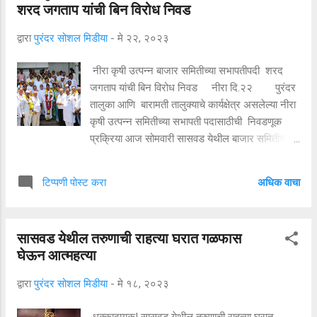
शरद जगताप यांची बिन विरोध निवड
नगर ते पिंगोरी गावठाण रस्ता, त्याच बरोबर शहीद रमेश शिंदे
यांच्या घराकडे जाणाऱ्या 10 लक्ष रुपयांच्या रस्त्याचे भूमी
द्वारा
पुरंदर सोशल मिडीया
-
मे २२, २०२३
पूजन यावेळी करण्यात करण्यात आले यावेळी माजी
जिल्हा परिषद सदस्य शालिनी पवार , दिलीप यादव , भाजपचे
नीरा कृषी उत्पन्न बाजार समितीच्या सभापतीपदी शरद
ओबीसी सेलचे अध्यक्ष सचिन लंबाते,भाजप तालुका अध्यक्ष
जगताप यांची बिन विरोध निवड नीरा दि.२२ पुरंदर
गंगाराम जगदाळे ,आरपिआरचे तालुका अध्यक्ष पंकज धीवार,
तालुका आणि बारामती तालुक्याचे कार्यक्षेत्र असलेल्या नीरा
पुरंदर पंचाय...
कृषी उत्पन्न समितीच्या सभापती पदासाठीची निवडणूक
प्रक्रिया आज सोमवारी सासवड येथील बाजार समितीच्या
कार्यालयात पारपडलीय..यामध्ये राष्ट्रवादीचे शरद जगताप
यांची सभापतीपदी बिनविरोध निवड करण्यात आलीय...
अधिक वाचा
टिप्पणी पोस्ट करा
या बाजार समितीच्या संचालक पदाच्या निवड निवडणुकीत
आघाडीने सर्व जागांवर विजय मिळवला होता. यामध्ये
राष्ट्रवादीचे 10 तर काँग्रेसचे 8 उमेदवार होते.निवडी नंतर
सासवड येथील तरुणाची राहत्या घरात गळफास
आमदार संजय जगताप यांनी सभापती शरद जगताप यांचा
घेऊन आत्महत्या
सत्कार करून अभिनंदन केलंय... यावेळी राष्ट्रवादीचे
पुरंदर तालुका अध्यक्ष माणिक झेंडे, बारामती तालुका अध्यक्ष
द्वारा
पुरंदर सोशल मिडीया
-
मे १८, २०२३
संभाजी होळकर, काँग्रेसचे तालुका अध्यक्ष प्रदीप पोमान,
शिवसेना तालुका अध्यक्ष अभिजित जगताप,माजी जिल्हा
धक्कादायक! सासवड येथील तरुणाची राहत्या घरात