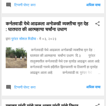
नेत्यांनी आपल्या भूमिका प्रतिक्रिया आग्रहीपणे मांडण्यास
अधिक वाचा
टिप्पणी पोस्ट करा
सुरुवात केली आणि शरद पवारांनी निवृत्तीचा निर्णय मागे
घ्यावा यासाठी संपूर्ण राज्यातील राष्ट्रवादी काँग्रेस
पक्षाकडून शरद पवारांना विनंती व विनवणी केली जात आहे
कर्नलवाडी येथे आढळला अनोळखी व्यक्तीचा मृत देह
पुरंदर राष्ट्रवादी काँग्रेस तर्फे देखील आज पक्ष
: घातपात की आत्महत्या चर्चांना उधाण
कार्यालयामध्ये बैठकीचा आयोजन करून एकत्रितपणे ठराव
संमत करण्यात आला या ठरावांमध्ये शरद पवार यांनी आपल्या
द्वारा
पुरंदर सोशल मिडीया
-
मे ०३, २०२३
निवृत्तीचा निर्णय मागे घ्यावा व कार्याध्यक्ष ची निर्मिती करून या
पदावर ती त्यांना योग्य असणाऱ्या व्यक्तीची नेमणूक करावी
कर्नलवाडी येथे आढळला अनोळखी व्यक्तीचा मृत देह :
आणि कार्याध्यक्ष पदाच्या माध्यमातून पक्षाचा कारभार चालवा
घातपात की आत्महत्या चर्चांना उधाण दि.३ पुरंदर
शरद पवार हे पक्षाचे संस्थापक अध्यक्ष आहेत तेच प्रमुख
तालुक्यातील कर्नलवाडी येथे एक मृतदेह आढळून आला आहे.
आहेत त्यामुळे त्यांच पद या पदावर ती कोणाचीही नेमणूक
कर्नलवाडी गावचे हद्दीतील झिरपवस्ती या ठिकाणी हा मृतदेह
केली जाऊ नये फक्त त्यां...
आढळून आला आहे. कर्नलवाडी ता. पुरंदर येथे
झिरीपवस्ती जवळ असलेल्या निर्जन शेतामध्ये अनोळखी
व्यक्तीचा हा मृतदेह आढळून आला आहे. हा मृतदेह रानटी
अधिक वाचा
टिप्पणी पोस्ट करा
जनावरांनी किंवा कुत्र्यांनी खाल्ल्यामुळे आता केवळ हाडांचा
सांगाडा हाडांचा सांगाडा उरला आहे.... या मृत व्यक्तीने निळ्या
रंगाची प्यांट परिधान केली असून पिवळ्या रंगाचा शर्ट
महात्मा गांधी यांचे नातू अरुण गांधी यांचे निधन