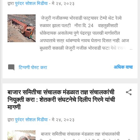
द्वारा
पुरंदर सोशल मिडीया
-
मे २४, २०२३
पुढे म्हटले आहे की, धार्मिक भावना दुखावल्या जाणार नाहीत,
सामाजिक सलोखा बिघडणार नाही याची काळजी माध्यमांनी
जेजुरी नजीकच्या भोरवाडी फाट्यावर टेम्पो थेट रेल्वे
नेहमीच घेतलीय.. दंगलीच्या काळातही माध्यमांनी संयमानं
रुळावर झाला पलटी नीरा दि. 24 वाहतुकीसाठी
वार्तांकन करीत जबाबदार माध्यमं म्हणून आपली भूमिका
धोकेदायक असलेल्या पुणे पंढरपूर पालखी मार्गावरील
नेहमीच पार पाडली.. त्यामुळे आम्ही कश्या बातम्या द्यायच्या हे
अपघाताचे सत्र थांबण्याचे नावच घेताना दिसत नाही. आज
पोलिसांनी आम्हाला शिकविण्याची गरज नाही.. असं असताना
बुधवारी सकाळी जेजुरी नजीक भोरवाडी फटा येथे रस्त्याचा
देखील...
अंदाज न आल्याने एक टेम्पो थेट पुणे मिरज लोहमार्गावर
जाऊन पलटी झाला. सुदैवाने या अपघातात कोणीही गंभीर
अधिक वाचा
टिप्पणी पोस्ट करा
जखमी अथवा मृत्यू झाला नाही. प्रत्यक्षदर्शींनी दिलेल्या
माहितीनुसार जेजुरी औद्योगिक वसाहत सोडल्यानंतर
भोरवाडी फाट्यापासून संत ज्ञानेश्वर महाराज पालखी
बाजार समितीचा संचालक मंडळात तज्ञ संचालकांची
महामार्ग हा एकेरी होतो. याच दरम्यान भरधाव टेम्पो
नियुक्ती करा : शेतकरी संघटनेचे दिलीप गिरमे यांची
जेजुरीकडून नीरा बाजूकडे भरधाव निघाला होता. चारपदरी
मागणी
रस्ता अचानक एकेरी झाल्याने टेम्पो चालकाला रस्त्याचा
अंदाज आला नाही. वेगात असलेल्या टेम्पो थेट रस्त्याच्या
द्वारा
पुरंदर सोशल मिडीया
-
मे २४, २०२३
डाव्या बाजूने दगड गोट्यातून रस्त्याच्या लगत असणाऱ्या पुणे
मिरज रेल्वे लाईन वर जाऊन पलटी झाला. या टेम्पोमध्ये
बाजार समितीचा संचालक मंडळात तज्ञ संचालकांची
ब्रिटानिया कंपनीचे बिस्किटचे बॉक्स होते. मोठ्या उंचीवरून