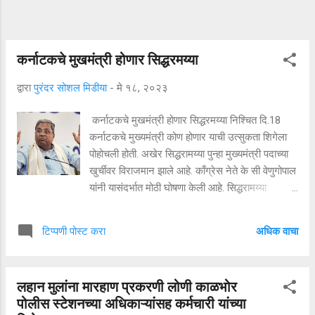
कर्नाटकचे मुखमंत्री होणार सिद्धरमय्या
द्वारा
पुरंदर सोशल मिडीया
-
मे १८, २०२३
कर्नाटकचे मुखमंत्री होणार सिद्धरमय्या निश्चित दि.18
कर्नाटकचे मुख्यमंत्री कोण होणार याची उत्सुकता शिगेला
पोहोचली होती. अखेर सिद्धरामय्या पुन्हा मुख्यमंत्री पदाच्या
खुर्चीवर विराजमान झाले आहे. काँग्रेस नेते के सी वेणुगोपाल
यांनी यासंदर्भात मोठी घोषणा केली आहे. सिद्धरामय्या
यांच्यासोबत प्रदेशाध्यक्ष डी के शिवकुमार यांचे नावं
आघाडीवर होते. पण काँग्रेस पक्षानं मोठा निर्णय घेत
अधिक वाचा
टिप्पणी पोस्ट करा
सिद्धारामय्या यांच्या गळ्यात पुन्हा एकदा मुख्यमंत्री पदाची
माळ घातली आहे. सिद्धरामय्या दुसऱ्यांदा मुख्यमंत्री?
सिद्धरमय्या १९८३ साली पहिल्यांदा अपक्ष उमेदवार म्हणून
लहान मुलांना मारहाण प्रकरणी लोणी काळभोर
कर्नाटक विधानसभेत निवडून आले. १९९४ मध्ये जनता
पोलीस स्टेशनच्या अधिकाऱ्यांसह कर्मचारी यांच्या
दल सरकारमध्ये कर्नाटकचे उपमुख्यमंत्री झाले. एच. डी.