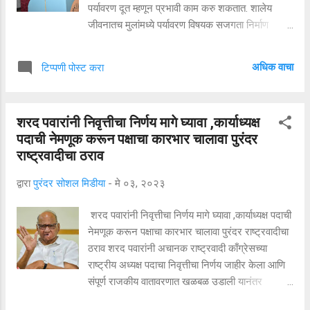
करण्यासाठी उभ्या होत्या. या दोन्ही बसच्या मधोमध सापडून
पर्यावरण दूत म्हणून प्रभावी काम करु शकतात. शालेय
त्यांचा मृत्यू झाला आहे. शिल्पा कैलास गेडाम (व...
जीवनातच मुलांमध्ये पर्यावरण विषयक सजगता निर्माण
झाल्यास हीच मुले मोठी झाल्यावर पर्यावरण संवर्धनाचे काम
प्रामाणिकपणे करतील असा विश्वास पर्यावरण अभ्यासक रो.
अधिक वाचा
टिप्पणी पोस्ट करा
राजेंद्रकुमार सराफ यांनी व्यक्त केला. रोटरी क्लब ऑफ
बारामती आणि रोटरी डिस्ट्रिक्ट 3131 यांच्या संयुक्त
विद्यमाने आयोजित पर्यावरण संवर्धन कार्यशाळेत ते मार्गदर्शक
शरद पवारांनी निवृत्तीचा निर्णय मागे घ्यावा ,कार्याध्यक्ष
म्हणून बोलत होते. यावेळी व्यासपीठावर रोटरी क्लब ऑफ
पदाची नेमणूक करून पक्षाचा कारभार चालावा पुरंदर
बारामती चे अध्यक्ष रो. प्रा. डॉ अजय दरेकर, रोटरी
राष्ट्रवादीचा ठराव
डिस्ट्रिक्ट 3131 च्या पर्यावरण समितीच्या डायरेक्टर रो.
गौरी शिकारपुर, विद्या प्रतिष्ठानच्या सोमेश्वर इंग्लिश
द्वारा
पुरंदर सोशल मिडीया
-
मे ०३, २०२३
मिडीयम स्कूल चे मुख्याध्यापक सचिन पाठक, रो. दर्शना
गुजर, रो. अरविंद गरगटे, रोटरी क्लब ऑफ ई डायमंड चे
शरद पवारांनी निवृत्तीचा निर्णय मागे घ्यावा ,कार्याध्यक्ष पदाची
अध्यक्ष रो. प्रकाश सुतार, रोट्रॅक्ट क्लब ऑफ बारामती चे
नेमणूक करून पक्षाचा कारभार चालावा पुरंदर राष्ट्रवादीचा
अध्यक्ष रोट्रॅक्टर आदित्य भावसार, रोट्रॅक्टर आशिष आदी
ठराव शरद पवारांनी अचानक राष्ट्रवादी काँग्रेसच्या
मान्यवर उपस्थित होते. आपले म्हणजे मानवाचे भ...
राष्ट्रीय अध्यक्ष पदाचा निवृत्तीचा निर्णय जाहीर केला आणि
संपूर्ण राजकीय वातावरणात खळबळ उडाली यानंतर
राष्ट्रवादी काँग्रेस काँग्रेसच्या कार्यकर्ते पदाधिकारी