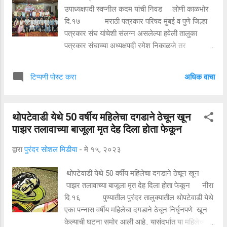
समवेत असलेल्या पोलिसांनी अल्पवयीन मुलांना मारहाण
उपाध्यक्षपदी स्वप्नील कदम यांची निवड लोणी काळभोर
करण्याबरोबरच, महिलांनाही शिवीगाळ केल्याचा आरोप भोसले
दि.१७ मराठी पत्रकार परिषद मुंबई व पुणे जिल्हा
चाळीतील नागरिकांनी केला आहे. या मारहानीच्या व्हिडीओ
पत्रकार संघ यांचेशी संलग्न असलेल्या हवेली तालुका
क्लिप मोठ्या प्रमाणात व्हायरल झाल्या असून, पोलिस
पत्रकार संघाच्या अध्यक्षपदी रमेश निकाळजे तर
उपनि...
उपाध्यक्षपदी स्वप्नील कदम यांची निवड करण्यात आली आहे.
मराठी पत्रकार परिषदेचे विभागीय सचिव अरुण कांबळे
अधिक वाचा
टिप्पणी पोस्ट करा
यांच्या अध्यक्षतेखाली झालेल्या बैठकीत या नव्या
कार्यकारणीची निवड करण्यात आली. हवेली पत्रकार
संघाची कार्यकारिणी निवड बुधवारी हॉटेल एसफोरजी येथे
थोपटेवाडी येथे 50 वर्षीय महिलेचा दगडाने ठेचून खून
पार पडली. यावेळी रमेश निकाळजे यांची अध्यक्षपदी, तर
पाझर तलावाच्या बाजूला मृत देह दिला होता फेकून
स्वप्नील कदम यांची उपाध्यक्षपदी बिनविरोध निवड करण्यात
आली. त्याच बरोबर इतरही निवडी जाहीर करण्यात
द्वारा
पुरंदर सोशल मिडीया
-
मे १५, २०२३
आल्या.कार्याध्यक्षपदी विकास काळभोर, कोषाध्यक्षपदी अक्षय
दोमाले, पत्रकार हल्ला कृती समितीपदी दिगंबर जोगदंड
थोपटेवाडी येथे 50 वर्षीय महिलेचा दगडाने ठेचून खून
यांची निवड करण्यात आली. तसेच कार्यकारिणी सदस्य
पाझर तलावाच्या बाजूला मृत देह दिला होता फेकून नीरा
म्हणून सुनीत जैनजागडे, रुपालीताई काळभोर,मंगल
दि.१६ पुण्यातील पुरंदर तालुक्यातील थोपटेवाडी येथे
बोरावके,मिलन दाभाडे,सुवर्णा हिरवे यांची निवड करण्यात
एका पन्नास वर्षीय महिलेचा दगडाने ठेचून निर्घृनपणे खून
आल्याचे पुणे जिल्हा संघाचे ...
केल्याची घटना समोर आली आहे.. यासंदर्भात या महिलेच्या