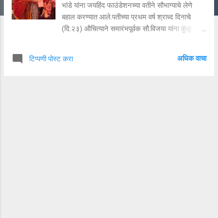
भांडे यांना जयहिंद फाउंडेशनच्या वतीने सौभाग्याचे लेणे
बहाल करण्यात आले.पतीच्या प्रथम वर्ष श्राध्द दिनाचे
(दि.२३) औचित्याने समारंभपूर्वक सौ.विजया यांना कुंकू
लावून साडी,चोळी,बांगड्या देण्यात आल्या. भोंगवली येथील
सी आर पी एफ जवान नवनाथ शंकर भांडे यांना रायपूर (
अधिक वाचा
टिप्पणी पोस्ट करा
छतीससगड ) येथे दि.३जून २०२२ रोजी वीरगती प्राप्त
झाले.दि.२३ मे २०२३ रोजी त्यांचे प्रथम वर्ष श्राद्ध
होते.याच दिवसाचे औचित्य साधून वीर पत्नी सौ.विजया
नवनाथ भांडे यांचे सौभाग्य लेणे त्यांना सन्मान पूर्वक देण्याचे
कार्य जयहिंद फौंडेशनच्या सभासदांनी केले.कार्यक्रमासाठी
उपस्थित महिला व पुरुषांच्या मान्यतेने वीर पत्नी सौ.विजया
यांना हळद - कुंकू लावण्यात आले.हिरव्या बांगड्या भरण्यात
आल्या.जोडवी घातली. केसात गजरे व गळ्यात मंगळसूत्र
घालण्यात आले.साडी देवून ओटी भरण्यात
आली.कार्यक्रमाला आलेल्या सर्व महिलांना वीर पत्नीने हळद
- कुंकू लावले.याच पद्धतीने वीर माता सौ.पार्वत...