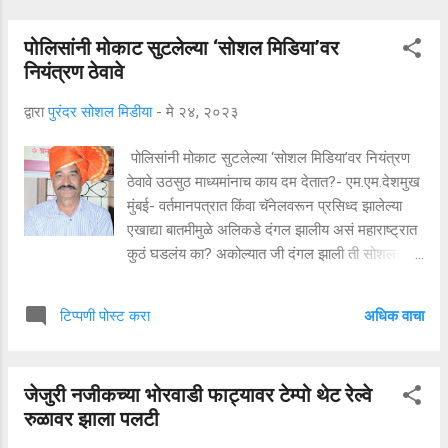
पोलिसांनी मोकाट सुटलेल्या ‘सोशल मिडिया’वर
नियंत्रण ठेवावे
द्वारा
पुरंदर सोशल मिडीया
-
मे २४, २०२३
पोलिसांनी मोकाट सुटलेल्या ‘सोशल मिडिया’वर नियंत्रण
ठेवावे उठसुठ माध्यमांनाच काय दम देतात?- एम.एम.देशमुख
मुंबई- वर्तमानपत्रात किंवा चॅनेलवरून प्रसिध्द झालेल्या
एखाद्या बातमीमुळे अलिकडे दंगल झालीय असं महाराष्ट्रात
कुठं घडलंय का? अकोल्यात जी दंगल झाली ती सोशल
मिडियावरून कोणी तरी धार्मिक भावना दुखावल्यामुळे.
तळेगाव दाभाडे पोलिसांनी पत्रकारांना नोटीस पाठवून त्यांनी
अधिक वाचा
टिप्पणी पोस्ट करा
कशा बातम्या द्याव्यात यावर प्रवचन दिलं आहे. त्यामुळे
पोलिसांना नियंत्रण ठेवायचेच असेल तर ते मोकाट
सुटलेल्या सोशल मिडियावर ठेवले पाहिजे.. ते न करता
जेजुरी नजीकच्या भोरवाडी फाट्यावर टेम्पो थेट रेल्वे
पोलीस ऊठसुठ माध्यमांना काय दम देतात? या शब्दात मराठी
रुळावर झाला पलटी
पत्रकार परिषदेचे मुख्य विश्वस्त एस.एम. देशमुख यांनी
पोलीस प्रशासनाला सुनावले आहे. एस.एम. देशमुख यांनी