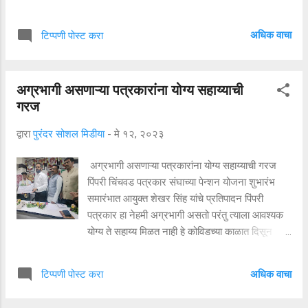
जावयाने जेजुरी पोलिसात सोमवारी रात्री उशिरा फिर्याद
दिली आहे. अत्यंत निर्दयीपणे हा खून करण्यात आले नाही
अधिक वाचा
टिप्पणी पोस्ट करा
परिसरात घबराटीचे वातावरण निर्माण झाले आहे या कोणाचा
तपास लावणे आता पोलिसांकडे मोठा आव्हान ठाकले आहे .
याबाबत जेजुरी पोलिसांनी दिलेल्या माहिती नुसार सोमवारी
अग्रभागी असणाऱ्या पत्रकारांना योग्य सहाय्याची
सायंकाळी साडेसात वाजलेच्या दरम्यान ही घटना उघडकीस
गरज
आली आहे... थोपटेवाडी येथील पाझर तलावाच्या बाजूला या
महिलेच्या डोक्यात दगड घालून तिचा खून करण्यात आला
द्वारा
पुरंदर सोशल मिडीया
-
मे १२, २०२३
आहे. ही महिला सातारा जिल्ह्यातील फलटण तालुक्यातील
कापडगाव येथील ही महिला असल्याचं पोलिसांकडून
अग्रभागी असणाऱ्या पत्रकारांना योग्य सहाय्याची गरज
सांगण्यात आलय... तर संगिता शरद करे अस या महीलेच
पिंपरी चिंचवड पत्रकार संघाच्या पेन्शन योजना शुभारंभ
नाव आहे. माहिती मिळाल्या नंतर पोलिसांनी घटनास्थळी
समारंभात आयुक्त शेखर सिंह यांचे प्रतिपादन पिंपरी
जाऊन पंचनामा के...
पत्रकार हा नेहमी अग्रभागी असतो परंतु त्याला आवश्यक
योग्य ते सहाय्य मिळत नाही हे कोविडच्या काळात दिसून
आले. कोविड काळात अग्रभागी राहून काम करणाऱ्या
पत्रकारांना योग्य ते उपचार मिळावेत यासाठी मी प्रयत्न
अधिक वाचा
टिप्पणी पोस्ट करा
केले अशा पत्रकारांना फ्रंट लाईन वर्कर प्रमाणे सहाय्याची
आवश्यकता आहे असे मत पिंपरी चिंचवड महापालिकेचे