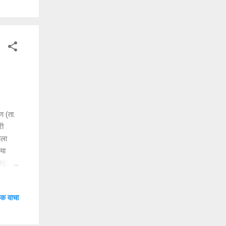
ोज
पस्थित
 (ता.
री
कला
या
पूर
ास
ी.
क वाचा