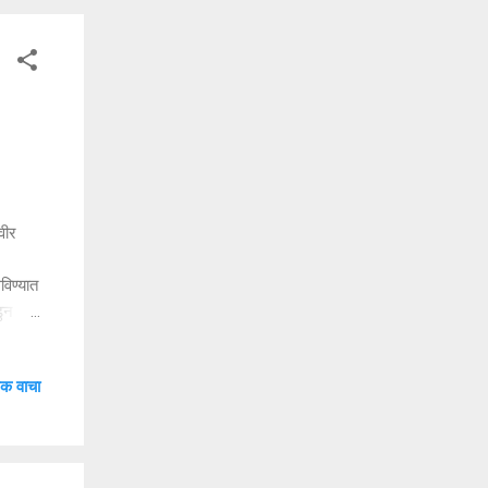
30)
 वीर
विण्यात
ढुन
त्याच
ुकलवाडी
क वाचा
ेळी
 पुजारी