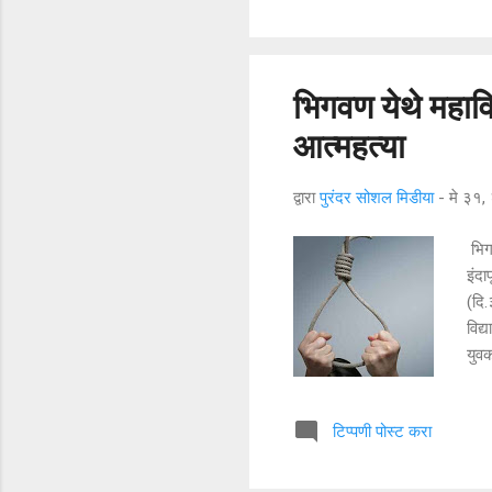
लकडे
ढेरे
होते
भिगवण येथे महाव
आत्महत्या
द्वारा
पुरंदर सोशल मिडीया
-
मे ३१
भिग
इंदा
(दि
विद्
युवक
महा
घेवु
टिप्पणी पोस्ट करा
याब