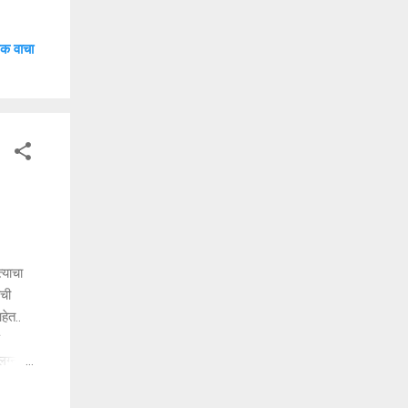
अमीर
 वाडी
क वाचा
रोपी
ुमाळ,
ुमाळ,
.
्याचा
ाची
हेत..
ग्नाचा
 आपल्या
ारें