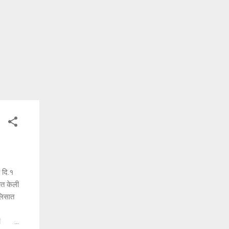
ड दि.१
ात केली
लिसात
ी