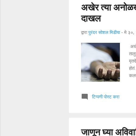
अखेर त्या अनोळखी 
दाखल
द्वारा
पुरंदर सोशल मिडीया
-
मे ३०
अखे
तालु
मृतद
होतं
कलम 
जखमी
सुद्
टिप्पणी पोस्ट करा
गुन
पुरं
होती
जाणून घ्या अविव