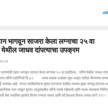
ली माहिती अशी की, या संदर्भात मुलाचे वीर येथील रहिवाशी व सध्या सासवड येथे राहणारे 
ाव धुमाळ यांनी फिर्याद दिली आहे.त्यानीं दिलेल्या फिर्यादी दिनांक नुसार वीर येथील धुमाळ
अधि
े ते दिनांक 27/05/2022 रोजी सकाळी 11:00वा.चे सुमारासशेतातून घरी येत असताना आ
 धोंडीबा धुमाळ, 2)अक्षय पोपट रणनवरे, 3)विनोद बालासाहेब धुमाळ, 4)रविंद्र रघुनाथ ध
िंद्र तुकाराम धुमाळ, 6)अक्षय भाऊ धुमाळ, 7)दत्तात्रय विठ्ठल धुमाळ, 8)रघुनाथ भगवंत ध
हन आप्पासाहेब धुमाळ, 10)बाळासाहेब पंढरीनाथ धुमाळ, 11)गुरूवर्य दत्तात्रय धुमाळ, 12)..
 तहान भागवून साजरा केला लग्नाचा २५ वा
े येथील जाधव दांपत्याचा उपक्रम
, २०२२
 प्राण्यांची तहान भागवून साजरा केला लग्नाचा २५ वा वाढदिवस... परिंचे येथील जाधव दांपत
रम परिंचे प्रतिनिधी दि.३१ सध्या कडक उन्हाळा सुरू असून सर्वत्र पिण्याच्या पाण्य
ई जाणवत आहे.. मानव जातीबरोबरच मुक्या प्राण्यांना देखील त्याच्या झळा जाणवू लागल्या आ
सामजिक भान राखून पुरंदर तालुक्यातील परिंचे गावचे रहिवासी आणि सध्या व्यवसाया निमित्त
ामती येथे स्थायिक झालेले विजय गणपत जाधव आणि सौ हेमलता विजय जाधव यांनी आपला ल
िवस वेगळ्या पद्धतीने साजरा करून समाजापुढे वेगळा आदर्श उभा केला आहे. या उभयतांनी
ाच्या २५व्या वाढदिवसानिमित्त परिंचे हरणी रस्त्यांवरील वन खात्याच्या हद्दीतील पाणवठ्यात सुम