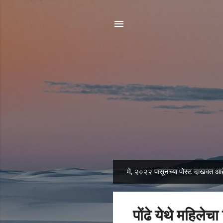
मे, २०२२ पासूनच्या पोेस्ट दाखवत आह
पो
स्ट्स
पोंढे येथे महिलेच