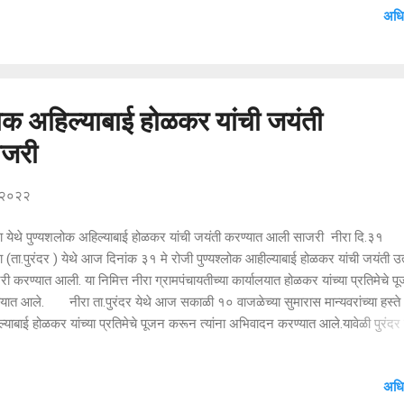
अधि
हजार लिटरहून अधिक पाणी टँकरद्वारे सोडुन ऐन उन्हाळ्यात पशु पक्ष्यांची तहान भागवण्याचे
केले आहे.. त्यांच्या या उपक्रमाला पेशाने शिक्षकअसणारे त्यांचे बंधू अजय व त्यांच्या
ा जाधव तसेच त्यांचे मेहुणे संतोष एकनाथ जगताप यांनी हजेरी लावत मोलाचा वाटा उचलला
ाळा सुरू होईपर्यंत ...
लोक अहिल्याबाई होळकर यांची जयंती
ाजरी
, २०२२
ा येथे पुण्यशलोक अहिल्याबाई होळकर यांची जयंती करण्यात आली साजरी नीरा दि.
 (ता.पुरंदर ) येथे आज दिनांक ३१ मे रोजी पुण्यश्लोक आहील्याबाई होळकर यांची जयंती उ
ी करण्यात आली. या निमित्त नीरा ग्रामपंचायतीच्या कार्यालयात होळकर यांच्या प्रतिमेचे प
यात आले. नीरा ता.पुरंदर येथे आज सकाळी १० वाजळेच्या सुमारास मान्यवरांच्या हस्ते
्याबाई होळकर यांच्या प्रतिमेचे पूजन करून त्यांना अभिवादन करण्यात आले.यावेळी पुरंदर
तीचे माजी उपसभापती गोरखनाथ माने,,नीरेचे उपसरपंच राजेश काकडे,ग्रामपंचायत सदस
ाण, संदीप धायगुडे राधा माने, अभिजित भालेराव,सोमेश्वर कारखान्याचे माजी व्हॉईस चेअरम
अधि
े,माजी उपसरपंच दीपक काकडे,गणेश गडदरे, बाबुराव दगडे,गणपत लकडे,महेश धायगुडे,तात्