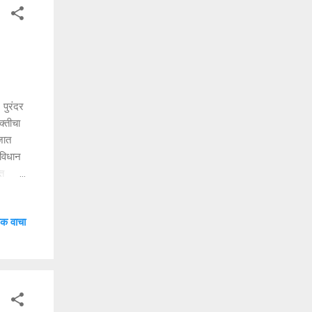
पुरंदर
क्तीचा
जात
 विधान
ीत
रकरणी
ुनाचा
क वाचा
हे.
आली
...