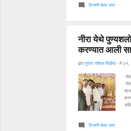
टिप्पणी पोस्ट करा
सहा 
काम 
सुषम
पावस
नीरा येथे पुण्यश
करण्यात आली स
द्वारा
पुरंदर सोशल मिडीया
-
मे ३१
नीर
नीरा
साजर
करण्
अहिल
समि
चव्ह
टिप्पणी पोस्ट करा
दगड