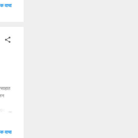
क वाचा
 मोठे
 पत्नी
.
३१
त्साहात
ूजन
 पंचायत
्य अनिल
न वसंत
क वाचा
या