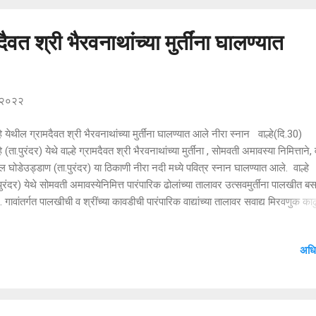
दैवत श्री भैरवनाथांच्या मुर्तींना घालण्यात
, २०२२
हे येथील ग्रामदैवत श्री भैरवनाथांच्या मुर्तींना घालण्यात आले नीरा स्नान वाल्हे(दि.
हे (ता.पुरंदर) येथे वाल्हे ग्रामदैवत श्री भैरवनाथांच्या मुर्तींना , सोमवती अमावस्या निमित्ताने,
ल घोडेउड्डाण (ता.पुरंदर) या ठिकाणी नीरा नदी मध्ये पवित्र स्नान घालण्यात आले. वाल्हे
पुरंदर) येथे सोमवती अमावस्येनिमित्त पारंपारिक ढोलांच्या तालावर उत्सवमुर्तींना पालखीत बस
 गावांतर्गत पालखीची व श्रींच्या कावडीची पारंपारिक वाद्यांच्या तालावर सवाद्य मिरवणुक का
 साहेबाचं चांगभलं' च्या जयघोषात पालखी निरा नदीवरील घोडेउड्डाण येथे नेण्यात आली. 
र आडाचीवाडी येथील श्री काळभैरवनाथ व मदनेवस्ती येथील मसनेर देवाच्या पालख्या, स
अधि
ल पालखी वीर येथील घोडेउड्डाण येथे नेहून नीरा नदीवर मूर्तींना स्नान घालण्यात आले. याव
री, सालकरी तसेच ग्रामस्थांनी सहभागी होऊन उत्सवमुर्तींना जलाभिषेक घालण्यात आला.
ंद्र गुरव, सिद्धेश आगलावे यांच्या हस्ते विधिवत पुजा करण्यात आली. स्नानान...