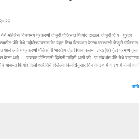
, २०२२
े येथे महिलेचा विनयभंग प्रकरणी जेजुरी पोलिसात फिर्याद दाखल. जेजुरी दि.१ पुरंदर
क्यातील पोंढे येथे महीलेच्याघरासमोर येवून तिचा विनयभंग केल्या प्रकरणी जेजुरी पोलिसात 
यात आले आहे याप्रकरणी पोलिसांनी भारतीय दंड विधान कलम ३५४(अ) (ड) प्रमाणे गुन्हा
.केला आहे. याबाबत पोलिसांनी दिलेली माहिती अशी की, या संदर्भात पोंढे येथे राहणाऱ्या
ेने याबाबत फिर्याद दिली आहे.तिने दिलेल्या फिर्यादीनुसार दिनांक ३० मे व ३१ मे रोजी आर
 मुरलीधर वाघले अंदाजे वय २२ वर्ष रा.पोंढे तालुका पुरंदर जिल्हा पुणे हा या महिलेच्या घ
नघरी ती एकटी असताना व तिचे पती घरी नसताना आकाश मुरलीधर वाघले हा त्याचे
अधि
रसायकलवर तिच्या घरा समोर येऊन त्याच्या मोटर सायकलची रेस वाढवून हॉर्न वाजवून वा
ने तिच्याकडे पाहून हातवारे केले. त्यावेळी ती व शेजारील महिलांनी त्यास तो असे वाईट भा
ारे का करतोस असे विचारले असता तो घरा समोरून निघून गेला. तसेच यापूर्वीसुद्धा हिंमही
ात एकटीच येत असताना व शेतात एकटी काम करीत असताना ...