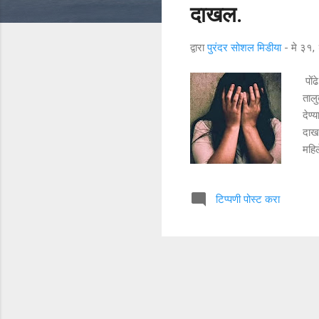
दाखल.
द्वारा
पुरंदर सोशल मिडीया
-
मे ३१
पोंढ
तालु
देण्
दाखल
महिल
आकाश
येऊ
टिप्पणी पोस्ट करा
मोट
नजरे
हातव
शेत