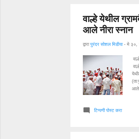
वाल्हे येथील ग्राम
आले नीरा स्नान
द्वारा
पुरंदर सोशल मिडीया
-
मे ३०
वाल्
वाल्
येथी
(ता.
आले.
'नाथ
बरोब
टिप्पणी पोस्ट करा
येथी
मानक
राजे