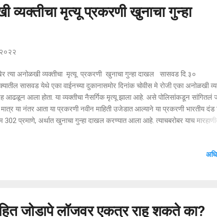
व्यक्तीचा मृत्यू प्रकरणी खुनाचा गुन्हा
, २०२२
र त्या अनोळखी व्यक्तीचा मृत्यू प्रकरणी खुनाचा गुन्हा दाखल सासवड दि.३० 
क्यातील सासवड येथे एका वाईनच्या दुकानासमोर दिनांक चोवीस मे रोजी एका अनोळखी व्य
ेह आढळून आला होता. या व्यक्तीचा नैसर्गिक मृत्यू झाला आहे. असे पोलिसांकडून सांगितलं 
. मात्र या नंतर आता या प्रकरणी नवीन माहिती उजेडात आल्याने या प्रकरणी भारतीय दंड
302 प्रमाणे, अर्थात खुनाचा गुन्हा दाखल करण्यात आला आहे. त्याचबरोबर याच मारहाण
 झालेला आणि उपचारादरम्यान मृत्यू झालेल्या एका व्यक्तीच्या मृत्यूस कारणीभूत ठरला प्
धा कलम 302 प्रमाणे गुन्हा दाखल करण्यात आला आहे. त्यामुळे गेल्या सात दिवसापासून हा ख
अधि
्हा दडपण्याचा प्रयत्न करणाऱ्या त्या राजकीय नेत्याची मोठी गोची झाल्याचे दिसते आ
दर तालुक्यातील सासवड येथे एका दारूच्या दुकाना समोर तीन व्यक्तींना मारहाण करण्यात 
. या मारहाणीत त्यांच्यावर उकळते तेल टाकल्याची व जबर मारहाण केल्याची चर्चा सासवड शह
ाहित जोडापे लॉजवर एकत्र राहू शकते का?