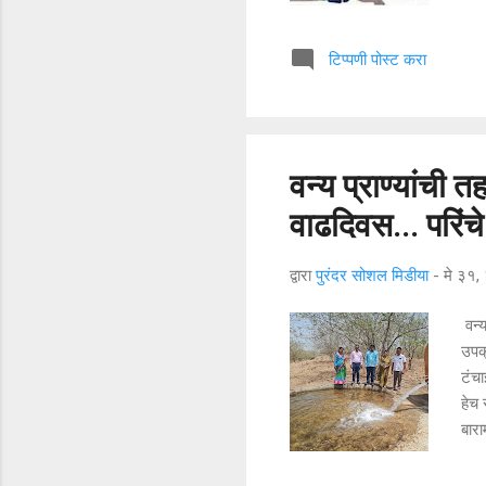
दिले
बबनर
टिप्पणी पोस्ट करा
येथ
अमोल
5)रव
9)मो
वन्य प्राण्यांची
वाढदिवस... परिंच
द्वारा
पुरंदर सोशल मिडीया
-
मे ३१
वन्य
उपक्
टंचा
हेच 
बार
वाढद
लग्न