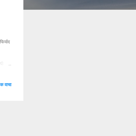
फिर्याद
ोपी
रा समोर
क वाचा
ईट
वनेने
ला