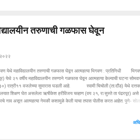
,संदीप जावळे, मच्छिंद्र लकडे,सुनील धायगुडे, भैय्या दगडे आणील दगडे, ग्रामसेवक मन
,पोलीस पाटील राजेंद्र भास्कर पोलीस कर्मचारी संदीप मोकाशी यांच्यासह अनेक नागरिक उ
. यावेळी नीरेचे उपसरपंच राजेश क...
िद्यालयीन तरुणाची गळफास घेवून
, २०२२
वण येथे महाविद्यालयीन तरुणाची गळफास घेवून आत्महत्या भिगवण : प्रतिनिधी भिगवण
पूर) येथे २१ वर्षीय महाविद्यालयीन तरुणाने गळफास घेवून आत्महत्या केल्याची घटना सोमवा
.३०) रात्री११ वजलेच्या सुमारास घडली आहे. स्वामी चिचोली (ता.दौंड) येथे दत्त
यालयात शिक्षण घेत असलेला ऋषीकेश हरीविजय चव्हाण (वय २१, रा.सुस्ते ता पंढरपूर) असे 
ाचे नाव असून आत्महत्या नेमकी कशामुळे केली याचा तपास पोलीस करत आहेत. पुणे- सोला
मार्गालगत भिगवण येथील यश हाईट्स इमारतीतील फ्लॅट नं. सी ५ मधील बेडरूममध्ये गळफ
न या युवकाने आत्महत्या केल्याची माहिती इमारतीत राहणार्‍या नागरीकांकडून पोलिसांना मिळाल
अधि
ाबतचा पुढील तपास भिगवण पोलीस स्टेशनचे हवालदार करे करत आहेत.