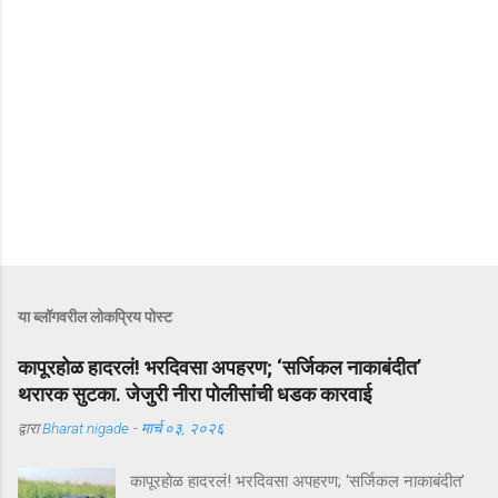
या ब्लॉगवरील लोकप्रिय पोस्ट
कापूरहोळ हादरलं! भरदिवसा अपहरण; ‘सर्जिकल नाकाबंदीत’
थरारक सुटका. जेजुरी नीरा पोलीसांंची धडक कारवाई
द्वारा
Bharat nigade
-
मार्च ०३, २०२६
कापूरहोळ हादरलं! भरदिवसा अपहरण; ‘सर्जिकल नाकाबंदीत’