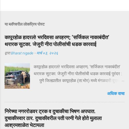
या ब्लॉगवरील लोकप्रिय पोस्ट
कापूरहोळ हादरलं! भरदिवसा अपहरण; ‘सर्जिकल नाकाबंदीत’
थरारक सुटका. जेजुरी नीरा पोलीसांंची धडक कारवाई
द्वारा
Bharat nigade
-
मार्च ०३, २०२६
कापूरहोळ हादरलं! भरदिवसा अपहरण; ‘सर्जिकल नाकाबंदीत’
थरारक सुटका. जेजुरी नीरा पोलीसांंची धडक कारवाई पुरंदर :
पुणे जिल्ह्यातील कापूरहोळ (ता.भोर) मध्ये मंगळवारी दुपारी
घडलेल्या एका थरारक अपहरणप्रकरणाने संपूर्ण परिसराला
अधिक वाचा
अक्षरशः हादरवून सोडलं. एका नामांकित व्यापाऱ्याच्या १८ वर्षीय
मुलाला भरदिवसा काळ्या XUVमधून जबरदस्तीने उचलून
नेण्यात आलं आणि काही क्षणांत गावात भीतीचं सावट दाटून
निरेच्या नगररोडवर ट्रक व दुचाकीचा भिषण अपघात.
आलं. पण काही तासांतच पोलिसांनी उभारलेल्या ‘सर्जिकल
दुचाकीस्वार ठार. दुचाकीवरील पती पत्नी गेले होते मुलाला
नाकाबंदी’मुळे चित्र पालटलं—आणि युवकाची सुखरूप सुटका
आश्रमशाळेत भेटायला
झाली. क्षणात घडलेलं अपहरण, गावात खळबळ दुपारचा