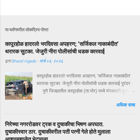
या ब्लॉगवरील लोकप्रिय पोस्ट
कापूरहोळ हादरलं! भरदिवसा अपहरण; ‘सर्जिकल नाकाबंदीत’
थरारक सुटका. जेजुरी नीरा पोलीसांंची धडक कारवाई
द्वारा
Bharat nigade
-
मार्च ०३, २०२६
कापूरहोळ हादरलं! भरदिवसा अपहरण; ‘सर्जिकल नाकाबंदीत’
थरारक सुटका. जेजुरी नीरा पोलीसांंची धडक कारवाई पुरंदर :
पुणे जिल्ह्यातील कापूरहोळ (ता.भोर) मध्ये मंगळवारी दुपारी
घडलेल्या एका थरारक अपहरणप्रकरणाने संपूर्ण परिसराला
अधिक वाचा
अक्षरशः हादरवून सोडलं. एका नामांकित व्यापाऱ्याच्या १८ वर्षीय
मुलाला भरदिवसा काळ्या XUVमधून जबरदस्तीने उचलून
नेण्यात आलं आणि काही क्षणांत गावात भीतीचं सावट दाटून
निरेच्या नगररोडवर ट्रक व दुचाकीचा भिषण अपघात.
आलं. पण काही तासांतच पोलिसांनी उभारलेल्या ‘सर्जिकल
दुचाकीस्वार ठार. दुचाकीवरील पती पत्नी गेले होते मुलाला
नाकाबंदी’मुळे चित्र पालटलं—आणि युवकाची सुखरूप सुटका
आश्रमशाळेत भेटायला