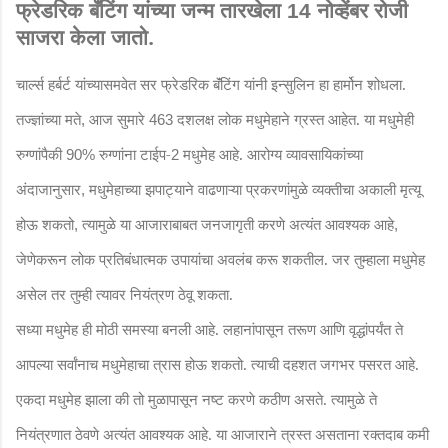
फ्रेडरिक बॅंटिंग यांच्या जन्म तारखेला
नोव्हेंबर रोजी
14
साजरा केला जातो.
चार्ल्स हर्बर्ट यांच्यासमवेत सर फ्रेडरिक बॅंटिंग यांनी इन्सुलिन हा हार्मोन शोधला.
तज्ज्ञांच्या मते
आज सुमारे
दशलक्ष लोक मधुमेहाने ग्रस्त आहेत. या मधुमेही
,
463
रुग्णांपैकी
रुग्णांना टाईप-
मधुमेह आहे. आरोग्य व्यावसायिकांच्या
90%
2
अंदाजानुसार
मधुमेहाच्या झपाट्याने वाढणाऱ्या प्रकरणांमुळे व्यक्तीचा अकाली मृत्यू
,
होऊ शकतो
त्यामुळे या आजाराबाबत जनजागृती करणे अत्यंत आवश्यक आहे
,
,
जेणेकरून लोक प्रतिबंधात्मक उपायांचा अवलंब करू शकतील. जर तुम्हाला मधुमेह
असेल तर तुम्ही त्यावर नियंत्रण ठेवू शकता.
सध्या मधुमेह ही मोठी समस्या बनली आहे. लहानांपासून तरूण आणि वृद्धांपर्यंत ते
आपल्या सर्वांनाच मधुमेहाचा त्रास होऊ शकतो. त्याची दहशत जगभर पसरत आहे.
एकदा मधुमेह झाला की तो मुळापासून नष्ट करणे कठीण असते. त्यामुळे ते
नियंत्रणात ठेवणे अत्यंत आवश्यक आहे. या आजाराने त्रस्त असताना रक्तदाब कमी