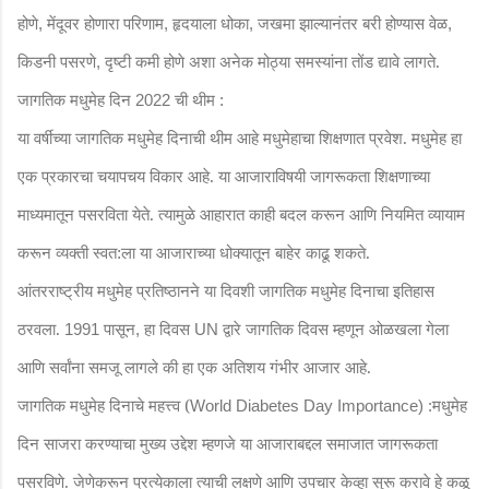
होणे
मेंदूवर होणारा परिणाम
हृदयाला धोका
जखमा झाल्यानंतर बरी होण्यास वेळ
,
,
,
,
किडनी पसरणे
दृष्टी कमी होणे अशा अनेक मोठ्या समस्यांना तोंड द्यावे लागते.
,
जागतिक मधुमेह दिन
ची थीम :
2022
या वर्षीच्या जागतिक मधुमेह दिनाची थीम आहे मधुमेहाचा शिक्षणात प्रवेश. मधुमेह हा
एक प्रकारचा चयापचय विकार आहे. या आजाराविषयी जागरूकता शिक्षणाच्या
माध्यमातून पसरविता येते. त्यामुळे आहारात काही बदल करून आणि नियमित व्यायाम
करून व्यक्ती स्वत:ला या आजाराच्या धोक्यातून बाहेर काढू शकते.
आंतरराष्ट्रीय मधुमेह प्रतिष्ठानने या दिवशी जागतिक मधुमेह दिनाचा इतिहास
ठरवला.
पासून
हा दिवस
द्वारे जागतिक दिवस म्हणून ओळखला गेला
1991
,
UN
आणि सर्वांना समजू लागले की हा एक अतिशय गंभीर आजार आहे.
जागतिक मधुमेह दिनाचे महत्त्व (
मधुमेह
World Diabetes Day Importance) :
दिन साजरा करण्याचा मुख्य उद्देश म्हणजे या आजाराबद्दल समाजात जागरूकता
पसरविणे. जेणेकरून प्रत्येकाला त्याची लक्षणे आणि उपचार केव्हा सुरू करावे हे कळू