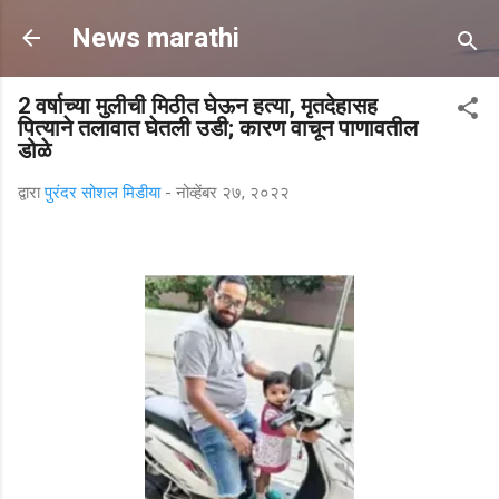
मुख्य सामग्रीवर वगळा
News marathi
2 वर्षाच्या मुलीची मिठीत घेऊन हत्या, मृतदेहासह
पित्याने तलावात घेतली उडी; कारण वाचून पाणावतील
डोळे
द्वारा
पुरंदर सोशल मिडीया
-
नोव्हेंबर २७, २०२२