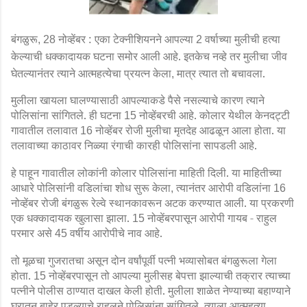
बंगळुरू
नोव्हेंबर :
एका टेक्नीशियनने आपल्या
वर्षाच्या मुलीची हत्या
, 28
2
केल्याची धक्कादायक घटना समोर आली आहे. इतकेच नव्हे तर मुलीचा जीव
घेतल्यानंतर त्याने आत्महत्येचा प्रयत्न केला
मात्र त्यात तो बचावला.
,
मुलीला खायला घालण्यासाठी आपल्याकडे पैसे नसल्याचे कारण त्याने
पोलिसांना सांगितले. ही घटना
नोव्हेंबरची आहे. कोलार येथील केनदट्टी
15
गावातील तलावात
नोव्हेंबर रोजी मुलीचा मृतदेह आढळून आला होता. या
16
तलावाच्या काठावर निळ्या रंगाची कारही पोलिसांना सापडली आहे.
हे पाहून गावातील लोकांनी कोलार पोलिसांना माहिती दिली. या माहितीच्या
आधारे पोलिसांनी वडिलांचा शोध सुरू केला
त्यानंतर आरोपी वडिलांना
,
16
नोव्हेंबर रोजी बंगळुरू रेल्वे स्थानकावरून अटक करण्यात आली. या प्रकरणी
एक धक्कादायक खुलासा झाला.
नोव्हेंबरपासून आरोपी गायब -
राहुल
15
परमार असे
वर्षीय आरोपीचे नाव आहे.
45
तो मूळचा गुजरातचा असून दोन वर्षांपूर्वी पत्नी भव्यासोबत बंगळुरूला गेला
होता.
नोव्हेंबरपासून तो आपल्या मुलीसह बेपत्ता झाल्याची तक्रार त्याच्या
15
पत्नीने पोलीस ठाण्यात दाखल केली होती. मुलीला शाळेत नेण्याच्या बहाण्याने
घरातून बाहेर पडल्याचे राहुलने पोलिसांना सांगितले. त्याला आत्महत्या