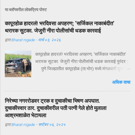
या ब्लॉगवरील लोकप्रिय पोस्ट
कापूरहोळ हादरलं! भरदिवसा अपहरण; ‘सर्जिकल नाकाबंदीत’
थरारक सुटका. जेजुरी नीरा पोलीसांंची धडक कारवाई
द्वारा
Bharat nigade
-
मार्च ०३, २०२६
कापूरहोळ हादरलं! भरदिवसा अपहरण; ‘सर्जिकल नाकाबंदीत’
थरारक सुटका. जेजुरी नीरा पोलीसांंची धडक कारवाई पुरंदर :
पुणे जिल्ह्यातील कापूरहोळ (ता.भोर) मध्ये मंगळवारी दुपारी
घडलेल्या एका थरारक अपहरणप्रकरणाने संपूर्ण परिसराला
अधिक वाचा
अक्षरशः हादरवून सोडलं. एका नामांकित व्यापाऱ्याच्या १८ वर्षीय
मुलाला भरदिवसा काळ्या XUVमधून जबरदस्तीने उचलून
नेण्यात आलं आणि काही क्षणांत गावात भीतीचं सावट दाटून
निरेच्या नगररोडवर ट्रक व दुचाकीचा भिषण अपघात.
आलं. पण काही तासांतच पोलिसांनी उभारलेल्या ‘सर्जिकल
दुचाकीस्वार ठार. दुचाकीवरील पती पत्नी गेले होते मुलाला
नाकाबंदी’मुळे चित्र पालटलं—आणि युवकाची सुखरूप सुटका
आश्रमशाळेत भेटायला
झाली. क्षणात घडलेलं अपहरण, गावात खळबळ दुपारचा
द्वारा
Bharat nigade
-
सप्टेंबर ०६, २०२५
नेहमीसारखा गजबजलेला वेळ. कापूरहोळच्या मुख्य रस्त्यावर
अचानक एक काळी XUV थांबते… काही क्षणांची झटापट… आणि