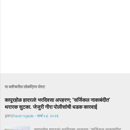
या ब्लॉगवरील लोकप्रिय पोस्ट
कापूरहोळ हादरलं! भरदिवसा अपहरण; ‘सर्जिकल नाकाबंदीत’
थरारक सुटका. जेजुरी नीरा पोलीसांंची धडक कारवाई
द्वारा
Bharat nigade
-
मार्च ०३, २०२६
कापूरहोळ हादरलं! भरदिवसा अपहरण; ‘सर्जिकल नाकाबंदीत’