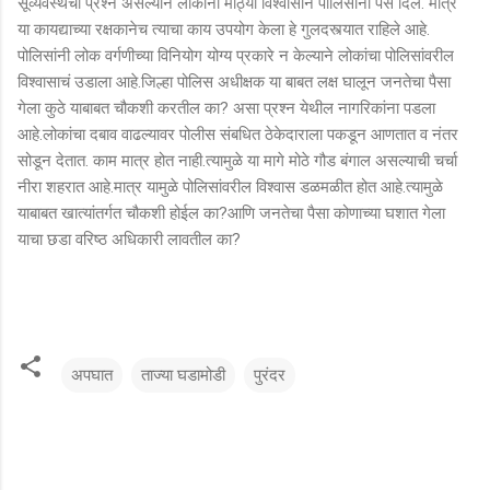
सूव्यवस्थेचा प्रश्न असल्याने लोकांनी मोठ्या विश्वासाने पोलिसांना पैसे दिले. मात्र
या कायद्याच्या रक्षकानेच त्याचा काय उपयोग केला हे गुलदस्त्यात राहिले आहे.
पोलिसांनी लोक वर्गणीच्या विनियोग योग्य प्रकारे न केल्याने लोकांचा पोलिसांवरील
विश्वासाचं उडाला आहे.जिल्हा पोलिस अधीक्षक या बाबत लक्ष घालून जनतेचा पैसा
गेला कुठे याबाबत चौकशी करतील का? असा प्रश्न येथील नागरिकांना पडला
आहे.लोकांचा दबाव वाढल्यावर पोलीस संबधित ठेकेदाराला पकडून आणतात व नंतर
सोडून देतात. काम मात्र होत नाही.त्यामुळे या मागे मोठे गौड बंगाल असल्याची चर्चा
नीरा शहरात आहे.मात्र यामुळे पोलिसांवरील विश्वास डळमळीत होत आहे.त्यामुळे
याबाबत खात्यांतर्गत चौकशी होईल का?आणि जनतेचा पैसा कोणाच्या घशात गेला
याचा छडा वरिष्ठ अधिकारी लावतील का?
अपघात
ताज्या घडामोडी
पुरंदर
टि
प्प