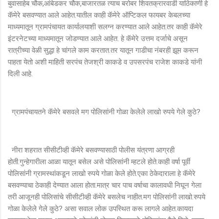
बुवासाहेब चौक,आंबेडकर चौक,बाजारतळ त्याच बरोबर शिवतक्रारवाडी याठिकाणी हे
कॅमेरे बसवण्यात आले आहेत.यातील काही कॅमेरे ऑप्टिकल फायबर केबलच्या
माध्यमातून ग्रामपंचायत कार्यालयाशी सलग्न करण्यात आले आहेत.तर काही कॅमेरे
इंटरनेटच्या माध्यमातून जोडण्यात आले आहेत. हे कॅमेरे उत्तम दर्जाचे असून
रात्रीच्या वेळी सुद्धा हे चांगले काम करतात.तर यातून गाडीचा नंबरही झूम करून
पाहता येतो अशी माहिती सरपंच तेजश्री काकडे व उपसरपंच राजेश काकडे यांनी
दिली आहे.
ग्रामपंचायतने कॅमेरे बसवले मग पोलिसांनी गोळा केलेले लाखो रुपये गेले कुठे?
नीरा शहरात सीसीटीव्ही कॅमेरे बसवण्यासाठी पोलीस यंत्रणा आग्रही
होती.गुन्हेगारीला आळा यातून बसेल असे पोलिसांनी म्हटले होते.काही वर्षा पूर्वी
पोलिसांनी ग्रामस्थांकडून लाखो रुपये गोळा केले होते.एका ठेकेदाराला हे कॅमेरे
बसवण्याचा ठेकाही देण्यात आला होता.मात्र चार पाच वर्षाचा कालावधी निघून गेला
तरी आजूनही पोलिसांचे सीसीटीव्ही कॅमेरे बसलेच नाहीत.मग पोलिसांनी लाखो.रुपये
गोळा केलेले गेले कुठे? असा सवाल लोक उपस्थित करू लागले आहेत.कायदा