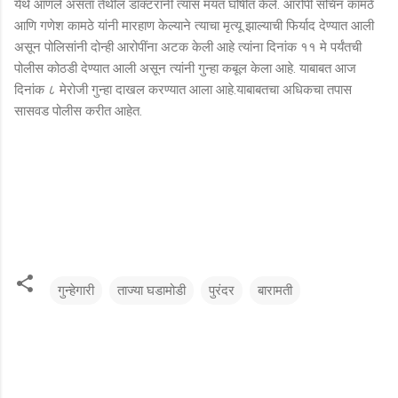
येथे आणले असता तेथील डॉक्टरांनी त्यास मयत घोषीत केले. आरोपी सचिन कामठे
आणि गणेश कामठे यांनी मारहाण केल्याने त्याचा मृत्यू झाल्याची फिर्याद देण्यात आली
असून पोलिसांनी दोन्ही आरोपींना अटक केली आहे त्यांना दिनांक ११ मे पर्यंतची
पोलीस कोठडी देण्यात आली असून त्यांनी गुन्हा कबूल केला आहे. याबाबत आज
दिनांक ८ मेरोजी गुन्हा दाखल करण्यात आला आहे.याबाबतचा अधिकचा तपास
सासवड पोलीस करीत आहेत.
गुन्हेगारी
ताज्या घडामोडी
पुरंदर
बारामती
टि
प्प
ण्या