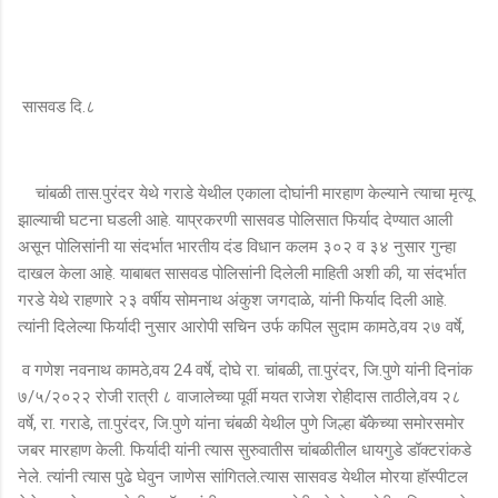
सासवड दि.८
चांबळी तास.पुरंदर येथे गराडे येथील एकाला दोघांनी मारहाण केल्याने त्याचा मृत्यू
झाल्याची घटना घडली आहे. याप्रकरणी सासवड पोलिसात फिर्याद देण्यात आली
असून पोलिसांनी या संदर्भात भारतीय दंड विधान कलम ३०२ व ३४ नुसार गुन्हा
दाखल केला आहे. याबाबत सासवड पोलिसांनी दिलेली माहिती अशी की, या संदर्भात
गरडे येथे राहणारे २३ वर्षीय सोमनाथ अंकुश जगदाळे, यांनी फिर्याद दिली आहे.
त्यांनी दिलेल्या फिर्यादी नुसार आरोपी सचिन उर्फ कपिल सुदाम कामठे,वय २७ वर्षे,
व गणेश नवनाथ कामठे,वय 24 वर्षे, दोघे रा. चांबळी, ता.पुरंदर, जि.पुणे यांनी दिनांक
७/५/२०२२ रोजी रात्री ८ वाजालेच्या पूर्वी मयत राजेश रोहीदास ताठीले,वय २८
वर्षे, रा. गराडे, ता.पुरंदर, जि.पुणे यांना चंबळी येथील पुणे जिल्हा बॅकेच्या समोरसमोर
जबर मारहाण केली. फिर्यादी यांनी त्यास सुरुवातीस चांबळीतील धायगुडे डॉक्टरांकडे
नेले. त्यांनी त्यास पुढे घेवुन जाणेस सांगितले.त्यास सासवड येथील मोरया हॉस्पीटल