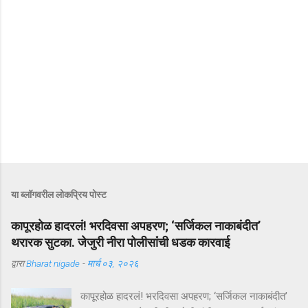
या ब्लॉगवरील लोकप्रिय पोस्ट
कापूरहोळ हादरलं! भरदिवसा अपहरण; ‘सर्जिकल नाकाबंदीत’
थरारक सुटका. जेजुरी नीरा पोलीसांंची धडक कारवाई
द्वारा
Bharat nigade
-
मार्च ०३, २०२६
कापूरहोळ हादरलं! भरदिवसा अपहरण; ‘सर्जिकल नाकाबंदीत’