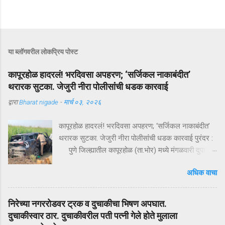
या ब्लॉगवरील लोकप्रिय पोस्ट
कापूरहोळ हादरलं! भरदिवसा अपहरण; ‘सर्जिकल नाकाबंदीत’
थरारक सुटका. जेजुरी नीरा पोलीसांंची धडक कारवाई
द्वारा
Bharat nigade
-
मार्च ०३, २०२६
कापूरहोळ हादरलं! भरदिवसा अपहरण; ‘सर्जिकल नाकाबंदीत’
थरारक सुटका. जेजुरी नीरा पोलीसांंची धडक कारवाई पुरंदर :
पुणे जिल्ह्यातील कापूरहोळ (ता.भोर) मध्ये मंगळवारी दुपारी
घडलेल्या एका थरारक अपहरणप्रकरणाने संपूर्ण परिसराला
अधिक वाचा
अक्षरशः हादरवून सोडलं. एका नामांकित व्यापाऱ्याच्या १८ वर्षीय
मुलाला भरदिवसा काळ्या XUVमधून जबरदस्तीने उचलून
नेण्यात आलं आणि काही क्षणांत गावात भीतीचं सावट दाटून
निरेच्या नगररोडवर ट्रक व दुचाकीचा भिषण अपघात.
आलं. पण काही तासांतच पोलिसांनी उभारलेल्या ‘सर्जिकल
दुचाकीस्वार ठार. दुचाकीवरील पती पत्नी गेले होते मुलाला
नाकाबंदी’मुळे चित्र पालटलं—आणि युवकाची सुखरूप सुटका