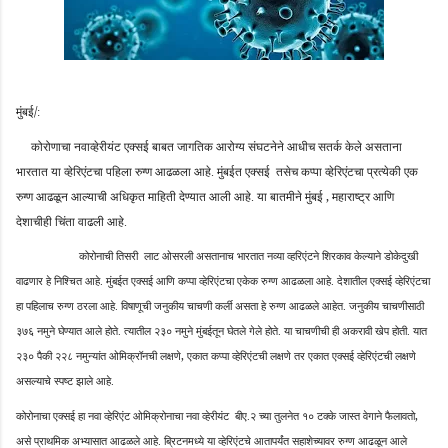
/
मुंबई
:
कोरोणाचा नवाव्हेरीयंट एक्सई बाबत जागतिक आरोग्य संघटनेने आधीच सतर्क केले असताना
भारतात या व्हेरिएंटचा पहिला रुग्ण आढळला आहे. मुंबईत एक्सई
तसेच कप्पा व्हेरिएंटचा प्रत्येकी एक
,
रुग्ण आढळून आल्याची अधिकृत माहिती देण्यात आली आहे. या बातमीने मुंबई
महाराष्ट्र आणि
देशाचीही चिंता वाढली आहे.
कोरोनाची तिसरी
लाट ओसरली असतानाच भारतात नव्या व्हरिएंटने शिरकाव केल्याने डोकेदुखी
वाढणार हे निश्चित आहे. मुंबईत एक्सई आणि कप्पा व्हेरिएंटचा एकेक रुग्ण आढळला आहे. देशातील एक्सई व्हेरिएंटचा
हा पहिलाच रुग्ण ठरला आहे. विषाणूची जनुकीय चाचणी कर्ली असता हे रुग्ण आढळले आहेत. जनुकीय चाचणीसाठी
३७६ नमुने घेण्यात आले होते. त्यातील २३० नमुने मुंबईतून घेतले गेले होते. या चाचणीची ही अकरावी खेप होती. यात
,
२३० पैकी २२८ नमुन्यांत ओमिक्रॉनची लक्षणे
एकात कप्पा व्हेरिएंटची लक्षणे तर एकात एक्सई व्हेरिएंटची लक्षणे
असल्याचे स्पष्ट झाले आहे.
,
कोरोनाचा एक्सई हा नवा व्हेरिएंट ओमिक्रोनाचा नवा व्हेरीयंट
बीए.२ च्या तुलनेत १० टक्के जास्त वेगाने फैलावतो
असे प्राथमिक अभ्यासात आढळले आहे. ब्रिटनमध्ये या व्हेरिएंटचे आतापर्यंत सहाशेच्यावर रुग्ण आढळून आले