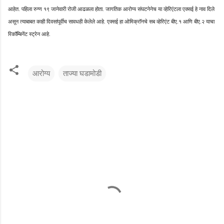
आहेत. पहिला रुग्ण १९ जानेवारी रोजी आढळला होता. जागतिक आरोग्य संघटनेनेच या व्हेरिएंटला एक्सई हे नाव दिले
असून त्याबाबत काही दिवसांपूर्वीच सावधही केलेले आहे. एक्सई हा ओमिक्रॉनचे सब व्हेरिएंट बीए.१ आणि बीए.२ याचा
रिकॉम्बिनेंट स्ट्रेन आहे.
आरोग्य
ताज्या घडामोडी
टि
प्प
ण्या