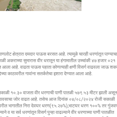
णलोट क्षेत्रात दमदार पाऊस बरसत आहे. त्यामुळे चारही धरणांतून पाण्याच
काळी अकराच्या सुमारास वीर धरातून या हंगामातील उच्चांकी ४७ हजार ०२१
्यात आला आहे. वाढता पाऊस पहाता कोणत्याही क्षणी विसर्ग वाढवला जाऊ शक
िच्या काठावरील गावांना सतर्कतेचा इशारा देण्यात आला आहे.
 सकाळी १०.३० वाजता वीर धरणाची पाणी पातळी ५७९.५३ मीटर झाली असू
ध्ये पावसाचा जोर वाढत आहे. तसेच आज दिनांक ०४/०८/२०२४ रोजी सकाळी
 वरील भागातील निरा देवघर धरण(९५.२७%),भाटघर धरण १००% तर गुंजव
व या सर्व धरणांतून विसर्ग पुन्हा वाढल्याने वीर धरणाच्या पाणी पातळीत