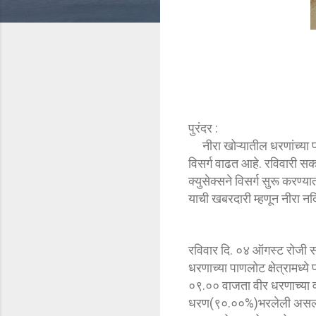
पुरंदर :
नीरा खोऱ्यातील धरणांच्या पा
विसर्ग वाढत आहे. रविवारी स
क्युसेक्सने विसर्ग सुरू करण
याची खबरदारी म्हणून नीरा नद
रविवार दि. ०४ ऑगस्ट रोजी
धरणाच्या पाणलोट क्षेत्राम
०९.०० वाजता वीर धरणाच्या
धरण(९०.००%)भरलेली असल्याने 