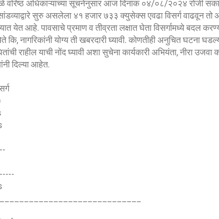
ामुळे वरिष्ठ अधिकाऱ्यांच्या सूचनेनुसार आज दिनांक ०४/०८/२०२४ रोजी सक
ंडव्याद्वारे सुरु असलेला ४१ हजार ७३३ क्युसेक्स एवढा विसर्ग वाढवून तो
ात येत आहे. पावसाचे प्रमाण व तीव्रता लक्षात घेता विसर्गामध्ये बदल करण्
त येते कि, नागरिकांनी योग्य ती खबरदारी घ्यावी. कोणतीही अनुचित घटना घडल
ंधितांची राहील याची नोंद घ्यावी अशा सुचेना कार्यकारी अभियंता, नीरा उजवा
ंनी दिल्या आहेत.
र्ग
)
s
s
--
-----
s
_____________________________