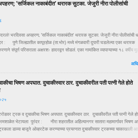
पहरण; ‘सर्जिकल नाकाबंदीत’ थरारक सुटका. जेजुरी नीरा पोलीसांंची
६
ादरलं! भरदिवसा अपहरण; ‘सर्जिकल नाकाबंदीत’ थरारक सुटका. जेजुरी नीरा पोलीसांंची
दर : पुणे जिल्ह्यातील कापूरहोळ (ता.भोर) मध्ये मंगळवारी दुपारी घडलेल्या एका थरारक
ाने संपूर्ण परिसराला अक्षरशः हादरवून सोडलं. एका नामांकित व्यापाऱ्याच्या १८ वर्षीय म
ळ्या XUVमधून जबरदस्तीने उचलून नेण्यात आलं आणि काही क्षणांत गावात भीतीचं सावट 
अधि
ही तासांतच पोलिसांनी उभारलेल्या ‘सर्जिकल नाकाबंदी’मुळे चित्र पालटलं—आणि युवकाची
टका झाली. क्षणात घडलेलं अपहरण, गावात खळबळ दुपारचा नेहमीसारखा गजबजलेला 
या मुख्य रस्त्यावर अचानक एक काळी XUV थांबते… काही क्षणांची झटापट… आणि युवकाला
चाकीचा भिषण अपघात. दुचाकीस्वार ठार. दुचाकीवरील पती पत्नी गेले होते
 गाडीत बसवून वाहन भरधाव वेगाने निघून जातं. हा प्रकार इतक्या झपाट्याने घडला की
ा
ोक स्तब्ध झाले. घटनेची माहिती मिळताच कुटुंबीयांनी पोलिसांशी संपर्क साधला. ग्रामसुरक्
२०२५
ारे संदेश पसरवण्यात आला आणि गावागावातून सतर्कतेचे सायरन वाजू लागले. ‘ऑपरेशन नाकाब
द म...
गररोडवर ट्रक व दुचाकीचा भिषण अपघात. दुचाकीस्वार ठार. दुचाकीवरील पती पत्नी गेले हो
रमशाळेत भेटायला पुरंदर : नीरा शहरातील अहिल्यानगर सातारा महामार्गावर भिषण 
्रकला डाव्या बाजूने ओव्हरटेक करण्याच्या प्रयत्नात दुचाकीस्वार ट्रकच्या चाकाखाली आ
र गंभीर जखमी झाल्याने उपचारासाठी आधी निरेतील खाजगी दवाखान्यात व नंतर पुढिल