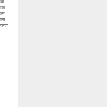
ाळी
 आता
यात
्यास
 कालवा