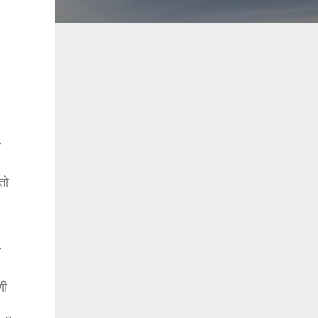
ा
तो
न
णी