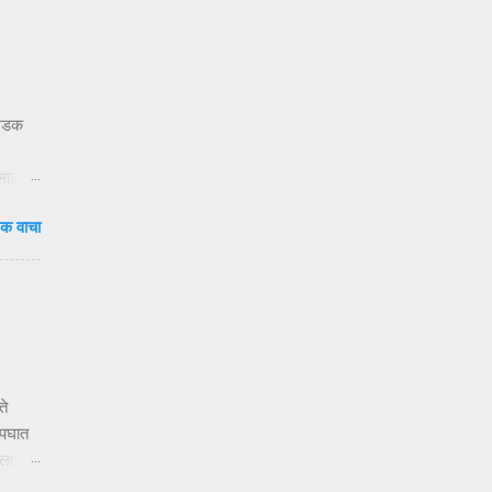
 धडक
ुलाला
दाटून
क वाचा
वेळ.
षा
ंदी’ —
ते
अपघात
ला.