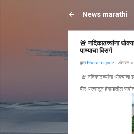
News marathi
🚨 नदिकाठच्यांना धोक्य
पाण्याचा विसर्ग
द्वारा
Bharat nigade
-
ऑगस्ट ०
🚨 नदिकाठच्यांना धोक्याचा 
वीर धरणातून हंगामातील सर्वात