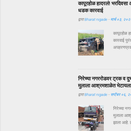
कापूरहोळ हादरलं! भरदिवसा अ
धडक कारवाई
द्वारा
Bharat nigade
-
मार्च ०३, २०२
कापूरहोळ ह
कारवाई पुरं
अपहरणप्रकरण
भरदिवसा का
आलं. पण का
सुखरूप सु
कापूरहोळच्
निरेच्या नगररोडवर ट्रक व दु
जबरदस्तीने
मुलाला आश्रमशाळेत भेटायल
परिसरातील ल
द्वारा
Bharat nigade
-
सप्टेंबर ०६, 
यंत्रणेद्व
रस्ते सीलबं
निरेच्या न
मुलाला आश्
झाला आहे. ट
दुचाकीस्वा