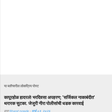
या ब्लॉगवरील लोकप्रिय पोस्ट
कापूरहोळ हादरलं! भरदिवसा अपहरण; ‘सर्जिकल नाकाबंदीत’
थरारक सुटका. जेजुरी नीरा पोलीसांंची धडक कारवाई
द्वारा
Bharat nigade
-
मार्च ०३, २०२६