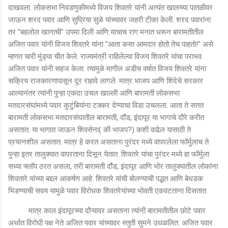
दाखवला. लोकसभा निवडणुकीमध्ये विजय शिवतरे यांनी अत्यंत खालच्या पातळीवर
जाऊन शरद पवार आणि सुप्रिया सुळे यांच्यावर जहरी टीका केली. शरद पवारांना
तर "बहलोल खानाची" उपमा दिली आणि याचाच राग मनात धरून बारामतीतील
अजित पवार यांनी विजय शिवतरे यांना "आता कसा आमदार होतो तेच पाहतो!" असे
म्हणत चारी मुंड्या चीत केले. राज्यमंत्री राहिलेल्या विजय शिवतरे यांचा पराभव
अजित पवार यांनी सहज केला. त्यामुळे मागील अडीच वर्षात विजय शिवतरे यांना
सक्रिय राजकारणापासून दूर राहावे लागले. मात्र भाजप आणि शिंदेचे सरकार
आल्यानंतर त्यांनी पुन्हा एकदा उचल खाल्ली आणि बारामती लोकसभा
मतदारसंघांमध्ये पवार कुटुंबियांना टक्कर देण्याचा विडा उचलला. आता ते सतत
बारामती लोकसभा मतदारसंघातील बारामती, दौंड, इंदापूर या भागाचे दौरे करीत
असतात. या भागात जाऊन शिवसेना( की भाजप?) कशी वाढेल यासाठी ते
प्रयत्नशील असतात. मात्र हे करत असताना पुरंदर मध्ये वापरलेला फॉर्मुलाच ते
पुन्हा इतर तालुक्यात वापरताना दिसून येतात. शिवतरे यांचा पुरंदर मध्ये हा फॉर्मुला
सध्या फ्लॉप ठरत असला, तरी बारामती दौंड, इंदापूर आणि भोर तालुक्यातील लोकांना
शिवतारे यांच्या बद्दल आकर्षण आहे. शिवतरे यांची बोलण्याची पद्धत आणि बेधडक
भिडण्याची सवय यामुळे पवार विरोधक शिवतरेयांच्या भोवती एकवटताना दिसतात.
मात्र काल इंदापूरच्या दौऱ्यावर असताना त्यांनी बारामतीतील छोटे पवार
अर्थात विरोधी पक्ष नेते अजित पवार यांच्यावर स्तुती सुमने उधळलित. अजित पवार