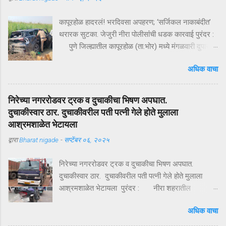
कापूरहोळ हादरलं! भरदिवसा अपहरण; ‘सर्जिकल नाकाबंदीत’
थरारक सुटका. जेजुरी नीरा पोलीसांंची धडक कारवाई पुरंदर :
पुणे जिल्ह्यातील कापूरहोळ (ता.भोर) मध्ये मंगळवारी दुपारी
घडलेल्या एका थरारक अपहरणप्रकरणाने संपूर्ण परिसराला
अधिक वाचा
अक्षरशः हादरवून सोडलं. एका नामांकित व्यापाऱ्याच्या १८ वर्षीय
मुलाला भरदिवसा काळ्या XUVमधून जबरदस्तीने उचलून
नेण्यात आलं आणि काही क्षणांत गावात भीतीचं सावट दाटून
निरेच्या नगररोडवर ट्रक व दुचाकीचा भिषण अपघात.
आलं. पण काही तासांतच पोलिसांनी उभारलेल्या ‘सर्जिकल
दुचाकीस्वार ठार. दुचाकीवरील पती पत्नी गेले होते मुलाला
नाकाबंदी’मुळे चित्र पालटलं—आणि युवकाची सुखरूप सुटका
आश्रमशाळेत भेटायला
झाली. क्षणात घडलेलं अपहरण, गावात खळबळ दुपारचा
द्वारा
Bharat nigade
-
सप्टेंबर ०६, २०२५
नेहमीसारखा गजबजलेला वेळ. कापूरहोळच्या मुख्य रस्त्यावर
अचानक एक काळी XUV थांबते… काही क्षणांची झटापट… आणि
निरेच्या नगररोडवर ट्रक व दुचाकीचा भिषण अपघात.
युवकाला जबरदस्तीने गाडीत बसवून वाहन भरधाव वेगाने निघून
दुचाकीस्वार ठार. दुचाकीवरील पती पत्नी गेले होते मुलाला
जातं. हा प्रकार इतक्या झपाट्याने घडला की परिसरातील लोक
आश्रमशाळेत भेटायला पुरंदर : नीरा शहरातील
स्तब्ध झाले. घटनेची माहिती मिळताच कुटुंबीयांनी पोलिसांशी
अहिल्यानगर सातारा महामार्गावर भिषण अपघात झाला आहे.
संपर्क साधला. ग्रामसुरक्षा यंत्रणेद्वारे संदेश पसरवण्यात आला
अधिक वाचा
ट्रकला डाव्या बाजूने ओव्हरटेक करण्याच्या प्रयत्नात
आणि गावागावातून सतर्कतेचे सायरन वाजू लागले. ‘ऑपरेशन
दुचाकीस्वार ट्रकच्या चाकाखाली आला. दुचाकीस्वार गंभीर