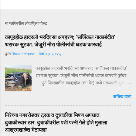
या ब्लॉगवरील लोकप्रिय पोस्ट
कापूरहोळ हादरलं! भरदिवसा अपहरण; ‘सर्जिकल नाकाबंदीत’
थरारक सुटका. जेजुरी नीरा पोलीसांंची धडक कारवाई
द्वारा
Bharat nigade
-
मार्च ०३, २०२६
कापूरहोळ हादरलं! भरदिवसा अपहरण; ‘सर्जिकल नाकाबंदीत’
थरारक सुटका. जेजुरी नीरा पोलीसांंची धडक कारवाई पुरंदर :
पुणे जिल्ह्यातील कापूरहोळ (ता.भोर) मध्ये मंगळवारी दुपारी
घडलेल्या एका थरारक अपहरणप्रकरणाने संपूर्ण परिसराला
अधिक वाचा
अक्षरशः हादरवून सोडलं. एका नामांकित व्यापाऱ्याच्या १८ वर्षीय
मुलाला भरदिवसा काळ्या XUVमधून जबरदस्तीने उचलून
नेण्यात आलं आणि काही क्षणांत गावात भीतीचं सावट दाटून
निरेच्या नगररोडवर ट्रक व दुचाकीचा भिषण अपघात.
आलं. पण काही तासांतच पोलिसांनी उभारलेल्या ‘सर्जिकल
दुचाकीस्वार ठार. दुचाकीवरील पती पत्नी गेले होते मुलाला
नाकाबंदी’मुळे चित्र पालटलं—आणि युवकाची सुखरूप सुटका
आश्रमशाळेत भेटायला
झाली. क्षणात घडलेलं अपहरण, गावात खळबळ दुपारचा