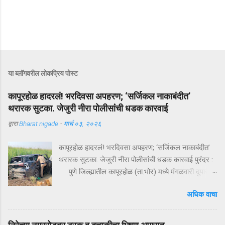
या ब्लॉगवरील लोकप्रिय पोस्ट
कापूरहोळ हादरलं! भरदिवसा अपहरण; ‘सर्जिकल नाकाबंदीत’
थरारक सुटका. जेजुरी नीरा पोलीसांंची धडक कारवाई
द्वारा
Bharat nigade
-
मार्च ०३, २०२६
कापूरहोळ हादरलं! भरदिवसा अपहरण; ‘सर्जिकल नाकाबंदीत’
थरारक सुटका. जेजुरी नीरा पोलीसांंची धडक कारवाई पुरंदर :
पुणे जिल्ह्यातील कापूरहोळ (ता.भोर) मध्ये मंगळवारी दुपारी
घडलेल्या एका थरारक अपहरणप्रकरणाने संपूर्ण परिसराला
अधिक वाचा
अक्षरशः हादरवून सोडलं. एका नामांकित व्यापाऱ्याच्या १८ वर्षीय
मुलाला भरदिवसा काळ्या XUVमधून जबरदस्तीने उचलून
नेण्यात आलं आणि काही क्षणांत गावात भीतीचं सावट दाटून