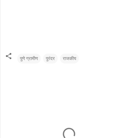
पुणे ग्रामीण
पुरंदर
राजकीय
टि
प्प
ण्या