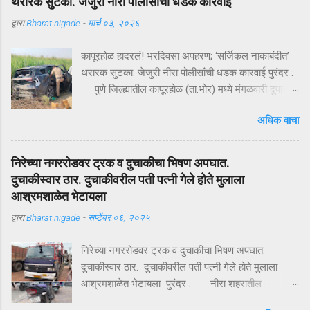
थरारक सुटका. जेजुरी नीरा पोलीसांंची धडक कारवाई
द्वारा
Bharat nigade
-
मार्च ०३, २०२६
कापूरहोळ हादरलं! भरदिवसा अपहरण; ‘सर्जिकल नाकाबंदीत’
थरारक सुटका. जेजुरी नीरा पोलीसांंची धडक कारवाई पुरंदर :
पुणे जिल्ह्यातील कापूरहोळ (ता.भोर) मध्ये मंगळवारी दुपारी
घडलेल्या एका थरारक अपहरणप्रकरणाने संपूर्ण परिसराला
अधिक वाचा
अक्षरशः हादरवून सोडलं. एका नामांकित व्यापाऱ्याच्या १८ वर्षीय
मुलाला भरदिवसा काळ्या XUVमधून जबरदस्तीने उचलून
नेण्यात आलं आणि काही क्षणांत गावात भीतीचं सावट दाटून
निरेच्या नगररोडवर ट्रक व दुचाकीचा भिषण अपघात.
आलं. पण काही तासांतच पोलिसांनी उभारलेल्या ‘सर्जिकल
दुचाकीस्वार ठार. दुचाकीवरील पती पत्नी गेले होते मुलाला
नाकाबंदी’मुळे चित्र पालटलं—आणि युवकाची सुखरूप सुटका
आश्रमशाळेत भेटायला
झाली. क्षणात घडलेलं अपहरण, गावात खळबळ दुपारचा
द्वारा
Bharat nigade
-
सप्टेंबर ०६, २०२५
नेहमीसारखा गजबजलेला वेळ. कापूरहोळच्या मुख्य रस्त्यावर
अचानक एक काळी XUV थांबते… काही क्षणांची झटापट… आणि
निरेच्या नगररोडवर ट्रक व दुचाकीचा भिषण अपघात.
युवकाला जबरदस्तीने गाडीत बसवून वाहन भरधाव वेगाने निघून
दुचाकीस्वार ठार. दुचाकीवरील पती पत्नी गेले होते मुलाला
जातं. हा प्रकार इतक्या झपाट्याने घडला की परिसरातील लोक
आश्रमशाळेत भेटायला पुरंदर : नीरा शहरातील
स्तब्ध झाले. घटनेची माहिती मिळताच कुटुंबीयांनी पोलिसांशी
अहिल्यानगर सातारा महामार्गावर भिषण अपघात झाला आहे.
संपर्क साधला. ग्रामसुरक्षा यंत्रणेद्वारे संदेश पसरवण्यात आला