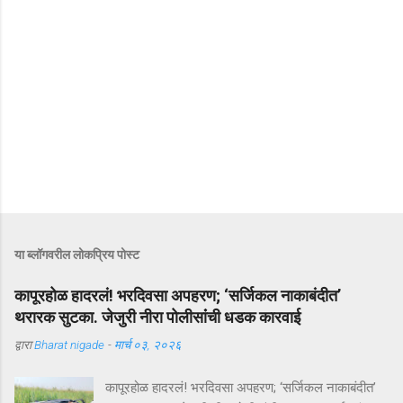
या ब्लॉगवरील लोकप्रिय पोस्ट
कापूरहोळ हादरलं! भरदिवसा अपहरण; ‘सर्जिकल नाकाबंदीत’
थरारक सुटका. जेजुरी नीरा पोलीसांंची धडक कारवाई
द्वारा
Bharat nigade
-
मार्च ०३, २०२६
कापूरहोळ हादरलं! भरदिवसा अपहरण; ‘सर्जिकल नाकाबंदीत’