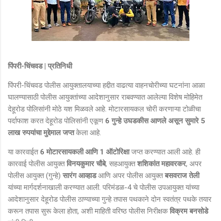
पिंपरी-चिंचवड | प्रतिनिधी
पिंपरी-चिंचवड पोलीस आयुक्तालयाच्या हद्दीत वाढत्या वाहनचोरीच्या घटनांना आळा
घालण्यासाठी पोलीस आयुक्तांच्या आदेशानुसार राबवण्यात आलेल्या विशेष मोहिमेत
देहूरोड पोलिसांनी मोठे यश मिळवले आहे. मोटारसायकल चोरी करणाऱ्या टोळीचा
पर्दाफाश करत देहूरोड पोलिसांनी एकूण
6 गुन्हे उघडकीस आणले असून सुमारे 5
लाख रुपयांचा मुद्देमाल जप्त
केला आहे.
या कारवाईत
6 मोटारसायकली आणि 1 ऑटोरिक्षा
जप्त करण्यात आली आहे. ही
कारवाई पोलीस आयुक्त
विनयकुमार चौबे
, सहआयुक्त
शशिकांत महावरकर
, अपर
पोलीस आयुक्त (गुन्हे)
सारंग आव्हाड
आणि अपर पोलीस आयुक्त
बसवराज तेली
यांच्या मार्गदर्शनाखाली करण्यात आली. परिमंडळ-4 चे पोलीस उपआयुक्त यांच्या
आदेशानुसार देहूरोड पोलीस ठाण्याच्या गुन्हे तपास पथकाने दोन स्वतंत्र पथके तयार
करून तपास सुरू केला होता, अशी माहिती वरिष्ठ पोलीस निरीक्षक
विक्रम बनसोडे