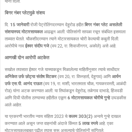
यांनी दिली.
बिगर नंबर प्लेटमुळे संशय
दि.
15 जानेवारी
रोजी पेट्रोलिंगदरम्यान देहूरोड हद्दीत
बिगर नंबर प्लेट असलेली
संशयास्पद मोटारसायकल
आढळून आली. पोलिसांनी सापळा रचून संबंधित इसमाला
ताब्यात घेतले. चौकशीदरम्यान त्याने मोटारसायकल चोरी केल्याची कबुली दिली.
आरोपीचे नाव
ईश्वर संदीप गजे
(वय 22, रा. शिवाजीनगर, अकोले) असे आहे.
आणखी दोन आरोपी अटकेत
सखोल तपासात ईश्वर गजे याच्याकडून मिळालेल्या माहितीनुसार त्याचे साथीदार
अनिकेत उर्फ छोट्या संतोष विटकर
(वय 20, रा. विघ्नहर्ता, देहूगाव) आणि
आर्यन
उर्फ एस.पी. आनंद राऊत
(वय 19, रा. माशी, भारतमाता चौक, गायकरवस्ती, आळंदी
रोड) यांना अटक करण्यात आली. या तिघांकडून देहूरोड, तळेगाव दाभाडे, हिंजवडी
आणि दिघी पोलीस ठाण्याच्या हद्दीतील एकूण
6 मोटारसायकल चोरीचे गुन्हे
उघडकीस
आले आहेत.
या प्रकरणी भारतीय न्याय संहिता 2023 चे
कलम 303(2)
अन्वये गुन्हे दाखल
करण्यात आले असून जप्त वाहनांची अंदाजे किंमत
5 लाख रुपये
आहे. एका
मोटारसायकलबाबत पुढील तपास सुरू असल्याचे पोलिसांनी सांगितले.