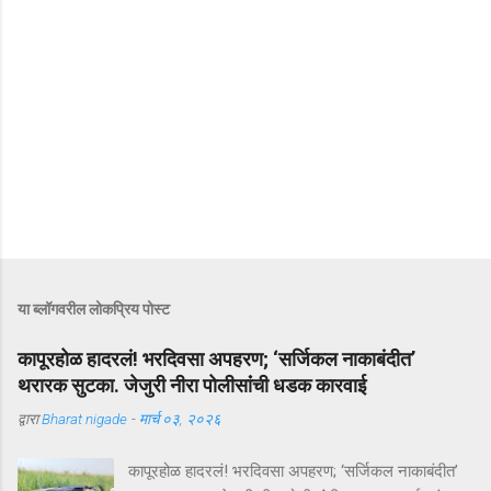
या ब्लॉगवरील लोकप्रिय पोस्ट
कापूरहोळ हादरलं! भरदिवसा अपहरण; ‘सर्जिकल नाकाबंदीत’
थरारक सुटका. जेजुरी नीरा पोलीसांंची धडक कारवाई
द्वारा
Bharat nigade
-
मार्च ०३, २०२६
कापूरहोळ हादरलं! भरदिवसा अपहरण; ‘सर्जिकल नाकाबंदीत’