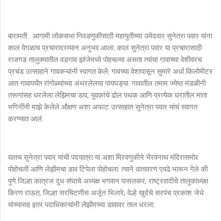
बारामती : आगामी लोकसभा निवडणुकीसाठी महायुतीच्या उमेदवार सुनेत्रा पवार यांना
काल वेगळाच प्रचारादरम्यान अनुभव आला. काल सुनेत्रा पवार या प्रचारासाठी
राजगड तालुक्यातील वडगाव झांजेमध्ये पोहचल्या असता त्यांचा गावाच्या वेशीवरच
प्रचंड उत्साहाने गावकऱ्यांनी स्वागत केले. गावच्या वेशापासून सुमारे अर्धा किलोमीटर
आत गावापर्यंत रांगोळ्यांच्या अंथरलेलया पायघड्या. गावातील तमाम ज्येष्ठ मंडळीनी
तरूणांसह धरलेला लेझिमचा डाव, युवकांचे ढोल पथक आणि प्रत्येक घरातील माता
भगिनींनी माझे केलेले औक्षण अशा अफाट उत्साहात सुनेत्रा पवार यांचं स्वागत
करण्यात आलं.
यातच सुनेत्रा पवार यांची पदयात्रा या अशा मिरवणुकीने भैरवनाथ मंदिरासमोर
पोहोचली आणि लेझीमचा डाव टिपेला पोहोचला. त्याने वातावरण एवढे भारून गेले की
पुणे जिल्हा कात्रज दुध संघाचे अध्यक्ष भगवान पासलकर, राष्ट्रवादीचे तालुकाध्यक्ष
किरण राऊत, जिल्हा सरचिटणीस अर्जून भिलारे, वेल्हे खुर्दचे सरपंच प्रकाश जेधे
यांच्यासह इतर पदाधिकाऱ्यांनी लेझीमच्या डावावर ताल धरला.