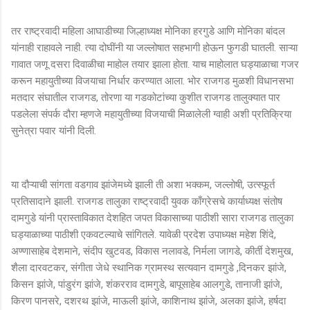
तर राष्ट्रवादी महिला आघाडीच्या जिल्हाध्यक्ष मोनिका हरगुडे आणि मोनिका बांदल
यांनाही राहावले नाही. त्या दोघींनी या जल्लोषात सहभागी होऊन फुगडी घातली. साऱ्या
गावात जणू दसरा दिवाळीचा माहोल तयार झाला होता. याच माहोलात घड्याळाचा गजर
करून महायुतीच्या विजयाचा निर्धार करण्यात आला. भोर राजगड मुळशी विधानसभा
मतदार संघातील राजगड, तोरणा या गडकोटांच्या कुशीत राजगड तालुक्यात पार
पडलेला संपर्क दौरा म्हणजे महायुतीच्या विजयाची मिळालेली ग्वाही अशी प्रतिक्रिया
सुनेत्रा पवार यांनी दिली.
या दौऱ्याची सांगता वडगाव झांजेमध्ये झाली ती अशा भक्कम, जल्लोषी, उत्स्फूर्त
प्रतिसादाने झाली. राजगड तालुका राष्ट्रवादी युवक काँग्रेसचे कार्याध्यक्ष संतोष
दामगुडे यांनी प्रास्ताविकात देशहित जपत विकासाच्या पाठीशी सारा राजगड तालुका
घड्याळाच्या पाठीशी एकवटल्याचे सांगितले. यावेळी प्रदेश उपाध्यक्ष महेश शिंदे,
अण्णासाहेब देशमाने, संदीप खुटवड, विकास नलावडे, निर्मला जागडे, कीर्ती देशमुख,
शैला दारवटकर, संगीता जेधे स्थानिक ग्रामस्थ सत्यवान दामगुडे ,दिनकर झांजे,
किसन झांजे, पांडुरंग झांजे, शंकरराव दामगुडे, बापूसाहेब आलगुडे, तानाजी झांजे,
किरण पानसरे, दशरथ झांजे, माऊली झांजे, काशिनाथ झांजे, अलका झांजे, हर्षदा