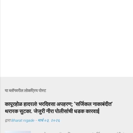
या ब्लॉगवरील लोकप्रिय पोस्ट
कापूरहोळ हादरलं! भरदिवसा अपहरण; ‘सर्जिकल नाकाबंदीत’
थरारक सुटका. जेजुरी नीरा पोलीसांंची धडक कारवाई
द्वारा
Bharat nigade
-
मार्च ०३, २०२६