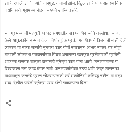
झांजे, रुपाली झांजे, ज्योती दामगुडे, तानाजी झांजे, विठ्ठल झांजे यांच्यासह स्थानिक
पदाधिकारी, ग्रामस्थ मोठ्या संख्येने उपस्थित होते.
सर्व ग्रामस्थांनी महायुतीच्या घटक पक्षातील सर्व पदाधिकाऱ्यांचे जल्लोषात स्वागत
केले. आपुलकीने सन्मान केला. निर्धारपूर्वक प्रचंड मताधिक्याने विजयाची ग्वाही दिली.
त्याबद्दल या साऱ्या साऱ्यांचे सुनेत्रा पवार यांनी मनापासून आभार मानले. तर संपूर्ण
बारामती लोकसभा मतदारसंघात मिळत असलेल्या उत्स्फूर्त प्रतिसादाची प्रचिती
आजच्या राजगड तालुका दौऱ्यातही सुनेत्रा पवार यांना आली. जनसागराच्या या
विश्वासाला तडा जाऊ देणार नाही. जनसंपर्कासोबत राज्य आणि केंद्र शासनाचा
माध्यमातून जनतेचे प्रश्न सोडवण्यासाठी सर्व शक्तीनिशी कटिबद्ध राहीन. हा माझा
शब्द. देखील यावेळी सुनेत्रा पवार यांनी गावकऱ्यांना दिला.
टि
प्प