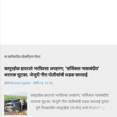
या ब्लॉगवरील लोकप्रिय पोस्ट
कापूरहोळ हादरलं! भरदिवसा अपहरण; ‘सर्जिकल नाकाबंदीत’
थरारक सुटका. जेजुरी नीरा पोलीसांंची धडक कारवाई
द्वारा
Bharat nigade
-
मार्च ०३, २०२६
कापूरहोळ हादरलं! भरदिवसा अपहरण; ‘सर्जिकल नाकाबंदीत’
थरारक सुटका. जेजुरी नीरा पोलीसांंची धडक कारवाई पुरंदर :
पुणे जिल्ह्यातील कापूरहोळ (ता.भोर) मध्ये मंगळवारी दुपारी
घडलेल्या एका थरारक अपहरणप्रकरणाने संपूर्ण परिसराला