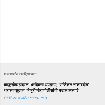
या ब्लॉगवरील लोकप्रिय पोस्ट
कापूरहोळ हादरलं! भरदिवसा अपहरण; ‘सर्जिकल नाकाबंदीत’
थरारक सुटका. जेजुरी नीरा पोलीसांंची धडक कारवाई
द्वारा
Bharat nigade
-
मार्च ०३, २०२६