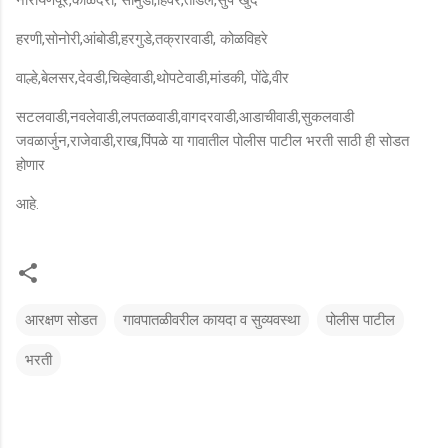
हरणी,सोनोरी,आंबोडी,हरगुडे,तक्रारवाडी, कोळविहरे
वाल्हे,बेलसर,देवडी,चिव्हेवाडी,थोपटेवाडी,मांडकी, पोंढे,वीर
सटलवाडी,नवलेवाडी,लपतळवाडी,वागदरवाडी,आडाचीवाडी,सुकलवाडी
जवळार्जुन,राजेवाडी,राख,पिंपळे या गावातील पोलीस पाटील भरती साठी ही सोडत
होणार
आहे.
आरक्षण सोडत
गावपातळीवरील कायदा व सुव्यवस्था
पोलीस पाटील
भरती
टि
प्प