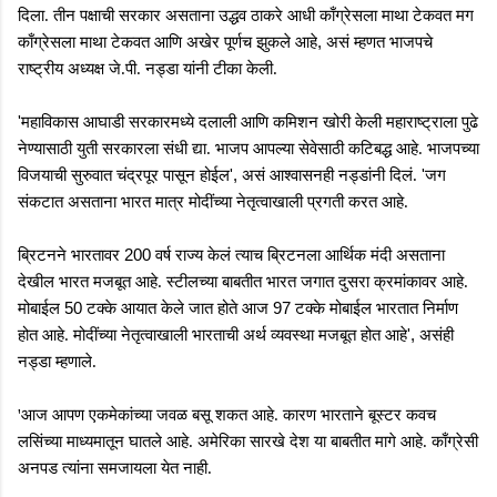
दिला. तीन पक्षाची सरकार असताना उद्धव ठाकरे आधी काँग्रेसला माथा टेकवत मग
,
काँग्रेसला माथा टेकवत आणि अखेर पूर्णच झुकले आहे
असं म्हणत भाजपचे
राष्ट्रीय अध्यक्ष जे.पी. नड्डा यांनी टीका केली.
'
महाविकास आघाडी सरकारमध्ये दलाली आणि कमिशन खोरी केली महाराष्ट्राला पुढे
नेण्यासाठी युती सरकारला संधी द्या. भाजप आपल्या सेवेसाठी कटिबद्ध आहे. भाजपच्या
',
'
विजयाची सुरुवात चंद्रपूर पासून होईल
असं आश्वासनही नड्डांनी दिलं.
जग
संकटात असताना भारत मात्र मोदींच्या नेतृत्वाखाली प्रगती करत आहे.
200
ब्रिटनने भारतावर
वर्ष राज्य केलं त्याच ब्रिटनला आर्थिक मंदी असताना
देखील भारत मजबूत आहे. स्टीलच्या बाबतीत भारत जगात दुसरा क्रमांकावर आहे.
50
97
मोबाईल
टक्के आयात केले जात होते आज
टक्के मोबाईल भारतात निर्माण
',
होत आहे. मोदींच्या नेतृत्वाखाली भारताची अर्थ व्यवस्था मजबूत होत आहे
असंही
नड्डा म्हणाले.
'
आज आपण एकमेकांच्या जवळ बसू शकत आहे. कारण भारताने बूस्टर कवच
लसिंच्या माध्यमातून घातले आहे. अमेरिका सारखे देश या बाबतीत मागे आहे. काँग्रेसी
अनपड त्यांना समजायला येत नाही.