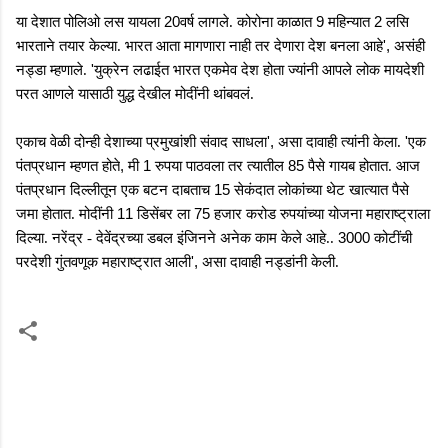
20
9
2
या देशात पोलिओ लस यायला
वर्ष लागले. कोरोना काळात
महिन्यात
लसि
',
भारताने तयार केल्या. भारत आता मागणारा नाही तर देणारा देश बनला आहे
असंही
'
नड्डा म्हणाले.
युक्रेन लढाईत भारत एकमेव देश होता ज्यांनी आपले लोक मायदेशी
परत आणले यासाठी युद्ध देखील मोदींनी थांबवलं.
',
'
एकाच वेळी दोन्ही देशाच्या प्रमुखांशी संवाद साधला
असा दावाही त्यांनी केला.
एक
,
1
85
पंतप्रधान म्हणत होते
मी
रुपया पाठवला तर त्यातील
पैसे गायब होतात. आज
15
पंतप्रधान दिल्लीतून एक बटन दाबताच
सेकंदात लोकांच्या थेट खात्यात पैसे
11
75
जमा
होतात. मोदींनी
डिसेंबर ला
हजार करोड रुपयांच्या योजना महाराष्ट्राला
3000
दिल्या. नरेंद्र - देवेंद्रच्या डबल इंजिनने अनेक काम केले आहे..
कोटींची
',
परदेशी गुंतवणूक महाराष्ट्रात आली
असा दावाही नड्डांनी केली.
टि
प्प
ण्या