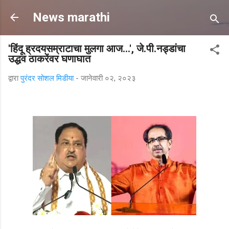
मुख्य सामग्रीवर वगळा
News marathi
'हिंदू ह्रदयसम्राटाचा मुलगा आज...', जे.पी.नड्डांचा
उद्धव ठाकरेंवर घणाघात
द्वारा
पुरंदर सोशल मिडीया
-
जानेवारी ०२, २०२३