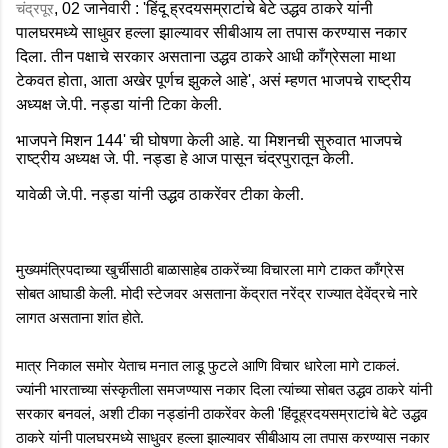
चंद्रपूर
, 02
जानेवारी
: '
हिंदू ह्रदयसम्राटांचे बेटे उद्धव ठाकरे यांनी
पालघरमध्ये साधुवर हल्ला झाल्यावर सीबीआय ला तपास करण्यास नकार
दिला. तीन पक्षाचे सरकार असताना उद्धव ठाकरे आधी काँग्रेसला माथा
टेकवत होता
,
आता अखेर पूर्णच झुकले आहे
',
असं म्हणत भाजपचे राष्ट्रीय
अध्यक्ष जे.पी. नड्डा यांनी टिका केली.
भाजपने मिशन
144'
ची घोषणा केली आहे. या मिशनची सुरुवात भाजपचे
राष्ट्रीय अध्यक्ष जे. पी. नड्डा हे आज पासून चंद्रपुरातून केली.
यावेळी जे.पी. नड्डा यांनी उद्धव ठाकरेंवर टीका केली.
मुख्यमंत्रिपदाच्या खुर्चीसाठी बाळासाहेब ठाकरेंच्या विचारला मागे टाकत काँग्रेस
सोबत आघाडी केली. मोदी स्टेजवर असताना केंद्रात नरेंद्र राज्यात देवेंद्रचे नारे
लागत असताना शांत होते.
मात्र निकाल समोर येताच मनात लाडू फुटले आणि विचार धारेला मागे टाकलं.
ज्यांनी भारताच्या संस्कृतीला समजण्यास नकार दिला त्यांच्या सोबत उद्धव ठाकरे यांनी
,
'
सरकार बनवलं
अशी टीका नड्डांनी ठाकरेंवर केली
हिंदूह्रदयसम्राटांचे बेटे उद्धव
ठाकरे यांनी पालघरमध्ये साधुवर हल्ला झाल्यावर सीबीआय ला तपास करण्यास नकार