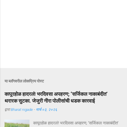
या ब्लॉगवरील लोकप्रिय पोस्ट
कापूरहोळ हादरलं! भरदिवसा अपहरण; ‘सर्जिकल नाकाबंदीत’
थरारक सुटका. जेजुरी नीरा पोलीसांंची धडक कारवाई
द्वारा
Bharat nigade
-
मार्च ०३, २०२६
कापूरहोळ हादरलं! भरदिवसा अपहरण; ‘सर्जिकल नाकाबंदीत’