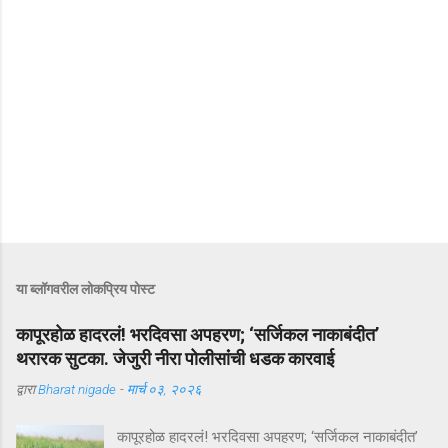
या ब्लॉगवरील लोकप्रिय पोस्ट
कापूरहोळ हादरलं! भरदिवसा अपहरण; ‘सर्जिकल नाकाबंदीत’
थरारक सुटका. जेजुरी नीरा पोलीसांंची धडक कारवाई
द्वारा
Bharat nigade
-
मार्च ०३, २०२६
कापूरहोळ हादरलं! भरदिवसा अपहरण; ‘सर्जिकल नाकाबंदीत’