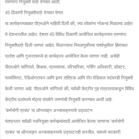
तरुणांना नियुक्ती पत्रे देण्यात आली.
ठिकाणी नियुक्तीपत्रे देण्यात येणार
45
या कार्यक्रमाबाबत पीएमओने माहिती दिली की
ज्या लोकांना नोकऱ्या मिळाल्या आहेत
,
ते देशभरातील आहेत. देशात
विविध ठिकाणी आयोजित कार्यक्रमात तरुणांना
45
नियुक्तीपत्रे दिली जाणार आहेत. विधानसभा निवडणुकीच्या पार्श्वभूमीवर हिमाचल
प्रदेश आणि गुजरातमध्ये हा कार्यक्रम आयोजित केला जाणार नाही
असेही
,
पीएमओने सांगितले. शिक्षक
प्राध्यापक
परिचारिका
नर्सिंग अधिकारी
डॉक्टर
,
,
,
,
,
फार्मासिस्ट
रेडिओग्राफर आणि इतर तांत्रिक आणि पॅरा मेडिकल पदांवरही नियुक्ती
,
केली जाणार आहे. पीएमओने सांगितले की
यावेळी केंद्रीय गृह मंत्रालयाकडून विविध
,
केंद्रीय दलांमध्ये मोठ्या संख्येने तरुणांची नियुक्ती करण्यात आली आहे.
कर्मयोगी प्रबंध
या ऑनलाइन अभ्यासक्रमाचे उद्घाटन
'
'
पंतप्रधान यावेळी नवनियुक्त कर्मचार्‍यांसाठी आयोजित केल्या जाणाऱ्या
कर्मयोगी
'
प्रबंध
या ऑनलाइन अभ्यासक्रमाचे उद्घाटनही करतील. यामध्ये सरकारी
'