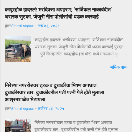
कापूरहोळ हादरलं! भरदिवसा अपहरण; ‘सर्जिकल नाकाबंदीत’
थरारक सुटका. जेजुरी नीरा पोलीसांंची धडक कारवाई
द्वारा
Bharat nigade
-
मार्च ०३, २०२६
कापूरहोळ हादरलं! भरदिवसा अपहरण; ‘सर्जिकल नाकाबंदीत’
थरारक सुटका. जेजुरी नीरा पोलीसांंची धडक कारवाई पुरंदर :
पुणे जिल्ह्यातील कापूरहोळ (ता.भोर) मध्ये मंगळवारी दुपारी
घडलेल्या एका थरारक अपहरणप्रकरणाने संपूर्ण परिसराला
अधिक वाचा
अक्षरशः हादरवून सोडलं. एका नामांकित व्यापाऱ्याच्या १८ वर्षीय
मुलाला भरदिवसा काळ्या XUVमधून जबरदस्तीने उचलून
नेण्यात आलं आणि काही क्षणांत गावात भीतीचं सावट दाटून
निरेच्या नगररोडवर ट्रक व दुचाकीचा भिषण अपघात.
आलं. पण काही तासांतच पोलिसांनी उभारलेल्या ‘सर्जिकल
दुचाकीस्वार ठार. दुचाकीवरील पती पत्नी गेले होते मुलाला
नाकाबंदी’मुळे चित्र पालटलं—आणि युवकाची सुखरूप सुटका
आश्रमशाळेत भेटायला
झाली. क्षणात घडलेलं अपहरण, गावात खळबळ दुपारचा
द्वारा
Bharat nigade
-
सप्टेंबर ०६, २०२५
नेहमीसारखा गजबजलेला वेळ. कापूरहोळच्या मुख्य रस्त्यावर
अचानक एक काळी XUV थांबते… काही क्षणांची झटापट… आणि
निरेच्या नगररोडवर ट्रक व दुचाकीचा भिषण अपघात.
युवकाला जबरदस्तीने गाडीत बसवून वाहन भरधाव वेगाने निघून
दुचाकीस्वार ठार. दुचाकीवरील पती पत्नी गेले होते मुलाला
जातं. हा प्रकार इतक्या झपाट्याने घडला की परिसरातील लोक