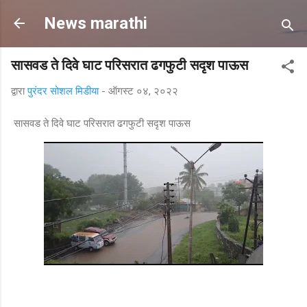
मुख्य सामग्रीवर वगळा
News marathi
सासवड ते दिवे घाट परिसरात ढगफुटी सदृश पाऊस
द्वारा
पुरंदर सोशल मिडीया
-
ऑगस्ट ०४, २०२२
सासवड ते दिवे घाट परिसरात ढगफुटी सदृश पाऊस