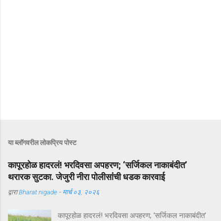
या ब्लॉगवरील लोकप्रिय पोस्ट
कापूरहोळ हादरलं! भरदिवसा अपहरण; ‘सर्जिकल नाकाबंदीत’
थरारक सुटका. जेजुरी नीरा पोलीसांंची धडक कारवाई
द्वारा
Bharat nigade
-
मार्च ०३, २०२६
कापूरहोळ हादरलं! भरदिवसा अपहरण; ‘सर्जिकल नाकाबंदीत’