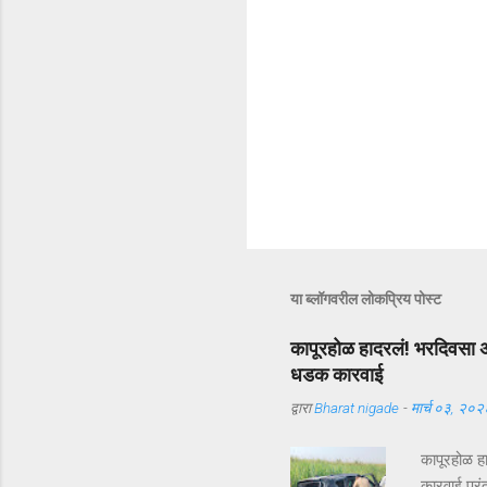
या ब्लॉगवरील लोकप्रिय पोस्ट
कापूरहोळ हादरलं! भरदिवसा अ
धडक कारवाई
द्वारा
Bharat nigade
-
मार्च ०३, २०२
कापूरहोळ ह
कारवाई पुरं