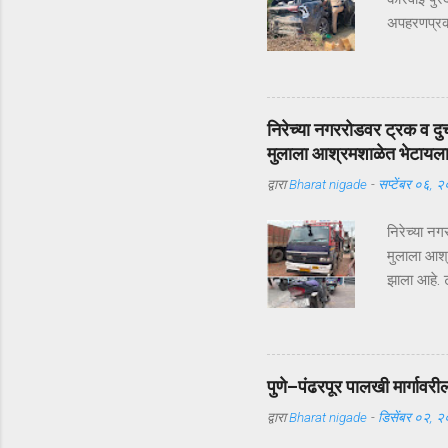
अपहरणप्रकरण
भरदिवसा का
आलं. पण का
सुखरूप सु
कापूरहोळच्
निरेच्या नगररोडवर ट्रक व दु
जबरदस्तीने
मुलाला आश्रमशाळेत भेटायल
परिसरातील ल
द्वारा
Bharat nigade
-
सप्टेंबर ०६, 
यंत्रणेद्व
रस्ते सीलबं
निरेच्या न
मुलाला आश्
झाला आहे. ट
दुचाकीस्वा
उपचारासाठी 
कुवरलाल सा
शनिवारी (दि
पुणे–पंढरपूर पालखी मार्गावरी
ट्रक क्रमा
द्वारा
Bharat nigade
-
डिसेंबर ०२, 
यांच्यात अ