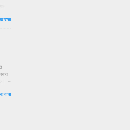
ुलाला
दाटून
क वाचा
वेळ.
षा
ंदी’ —
ते
अपघात
ला.
क वाचा
य
ेणाऱ्या
 ३१०२
च्या