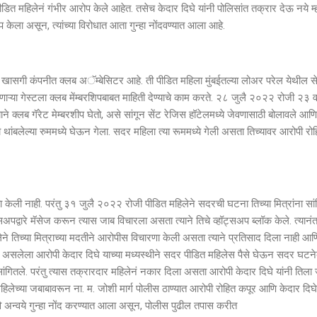
 पीडित महिलेनं गंभीर आरोप केले आहेत. तसेच केदार दिघे यांनी पोलिसांत तक्रार देऊ नये म्
केला असून, त्यांच्या विरोधात आता गुन्हा नोंदवण्यात आला आहे.
ा खासगी कंपनीत क्लब अॅम्बेसिटर आहे. ती पीडित महिला मुंबईतल्या लोअर परेल येथील स
ेणाऱ्या गेस्टला क्लब मेंम्बरशिपबाबत माहिती देण्याचे काम करते. २८ जुलै २०२२ रोजी २३ वर
े क्लब गॅरेट मेम्बरशीप घेतो, असे सांगून सेंट रेजिस हॉटेलमध्ये जेवणासाठी बोलावले आण
 तो थांबलेल्या रुममध्ये घेऊन गेला. सदर महिला त्या रूममध्ये गेली असता तिच्यावर आरोपी रो
ा केली नाही. परंतु ३१ जुलै २०२२ रोजी पीडित महिलेने सदरची घटना तिच्या मित्रांना सा
अपद्वारे मॅसेज करून त्यास जाब विचारला असता त्याने तिचे व्हॉट्सअप ब्लॉक केले. त्यान
 तिच्या मित्राच्या मदतीने आरोपीस विचारणा केली असता त्याने प्रतिसाद दिला नाही आण
्र असलेला आरोपी केदार दिघे याच्या मध्यस्थीने सदर पीडित महिलेस पैसे घेऊन सदर घटन
ंगितले. परंतु त्यास तक्रारदार महिलेनं नकार दिला असता आरोपी केदार दिघे यांनी तिला 
िलेच्या जबाबावरून ना. म. जोशी मार्ग पोलीस ठाण्यात आरोपी रोहित कपूर आणि केदार दिघे य
 अन्वये गुन्हा नोंद करण्यात आला असून, पोलीस पुढील तपास करीत