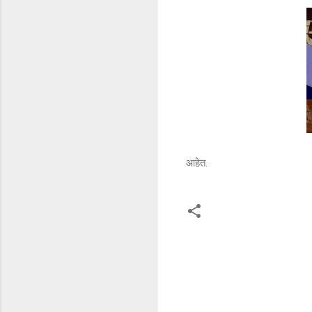
आहेत.
टि
प्प
ण्या