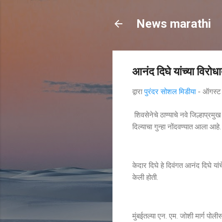
News marathi
आनंद दिघे यांच्या विरोध
द्वारा
पुरंदर सोशल मिडीया
-
ऑगस्ट
शिवसेनेचे ठाण्याचे नवे जिल्हाप्रम
दिल्याचा गुन्हा नोंदवण्यात आला आहे.
केदार दिघे हे दिवंगत आनंद दिघे यांचे
केली होती.
मुंबईतल्या एन. एम. जोशी मार्ग पोल