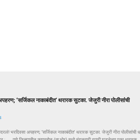
पहरण; ‘सर्जिकल नाकाबंदीत’ थरारक सुटका. जेजुरी नीरा पोलीसांंची
६
ादरलं! भरदिवसा अपहरण; ‘सर्जिकल नाकाबंदीत’ थरारक सुटका. जेजुरी नीरा पोलीसांंची
दर : पुणे जिल्ह्यातील कापूरहोळ (ता.भोर) मध्ये मंगळवारी दुपारी घडलेल्या एका थरारक