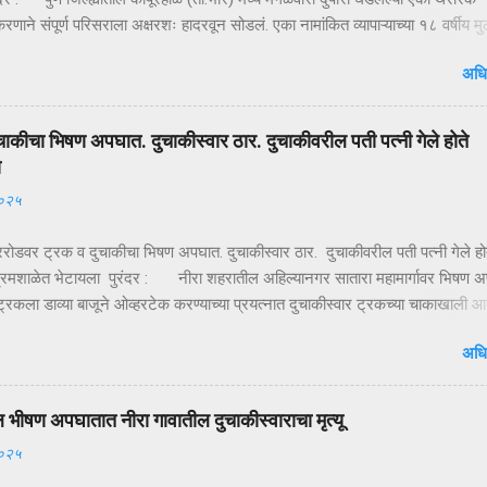
ाने संपूर्ण परिसराला अक्षरशः हादरवून सोडलं. एका नामांकित व्यापाऱ्याच्या १८ वर्षीय म
ळ्या XUVमधून जबरदस्तीने उचलून नेण्यात आलं आणि काही क्षणांत गावात भीतीचं सावट 
अधि
ही तासांतच पोलिसांनी उभारलेल्या ‘सर्जिकल नाकाबंदी’मुळे चित्र पालटलं—आणि युवकाची
टका झाली. क्षणात घडलेलं अपहरण, गावात खळबळ दुपारचा नेहमीसारखा गजबजलेला 
या मुख्य रस्त्यावर अचानक एक काळी XUV थांबते… काही क्षणांची झटापट… आणि युवकाला
चाकीचा भिषण अपघात. दुचाकीस्वार ठार. दुचाकीवरील पती पत्नी गेले होते
 गाडीत बसवून वाहन भरधाव वेगाने निघून जातं. हा प्रकार इतक्या झपाट्याने घडला की
ा
ोक स्तब्ध झाले. घटनेची माहिती मिळताच कुटुंबीयांनी पोलिसांशी संपर्क साधला. ग्रामसुरक्
२०२५
ारे संदेश पसरवण्यात आला आणि गावागावातून सतर्कतेचे सायरन वाजू लागले. ‘ऑपरेशन नाकाब
द म...
गररोडवर ट्रक व दुचाकीचा भिषण अपघात. दुचाकीस्वार ठार. दुचाकीवरील पती पत्नी गेले हो
रमशाळेत भेटायला पुरंदर : नीरा शहरातील अहिल्यानगर सातारा महामार्गावर भिषण 
्रकला डाव्या बाजूने ओव्हरटेक करण्याच्या प्रयत्नात दुचाकीस्वार ट्रकच्या चाकाखाली आ
र गंभीर जखमी झाल्याने उपचारासाठी आधी निरेतील खाजगी दवाखान्यात व नंतर पुढिल
अधि
लोणंदकडे रवाना केले, मात्र उपचारापूर्वीच ते मृत पावले होते. अपघातात दुचाकीस्वार विज
खरे, रा. बोपर्डी जिल्हा नागपूर हल्ली मुक्कामी वाई एम.आय.डी.सी. असे नाव आहे. आज
.६) सायंकाळी ४.४५ वाजता अहिल्यानगर सातारा महामार्गावर मोरगाव किंवा बारामती दिशेने य
ल भीषण अपघातात नीरा गावातील दुचाकीस्वाराचा मृत्यू
ंक एम.एच. २०- जी. सी. ७८११ या ट्रकाला हॉंडा शाईन क्रमांक एम.एच. ११- सी.झेड
२०२५
पघात झाला आहे. दुचाकीवरील चालक विजय साखरे व मागे बसलेली महिला लता साखरे रस्त्या