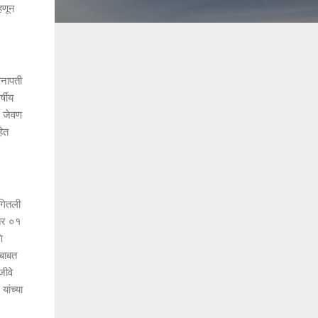
हणून
ेनापती
्षीय
ि जेवण
हित
ंगितली
ंतर ०१
ि
ेबाबत
जीवे
ांच्या