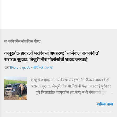
या ब्लॉगवरील लोकप्रिय पोस्ट
कापूरहोळ हादरलं! भरदिवसा अपहरण; ‘सर्जिकल नाकाबंदीत’
थरारक सुटका. जेजुरी नीरा पोलीसांंची धडक कारवाई
द्वारा
Bharat nigade
-
मार्च ०३, २०२६
कापूरहोळ हादरलं! भरदिवसा अपहरण; ‘सर्जिकल नाकाबंदीत’
थरारक सुटका. जेजुरी नीरा पोलीसांंची धडक कारवाई पुरंदर :
पुणे जिल्ह्यातील कापूरहोळ (ता.भोर) मध्ये मंगळवारी दुपारी
घडलेल्या एका थरारक अपहरणप्रकरणाने संपूर्ण परिसराला
अधिक वाचा
अक्षरशः हादरवून सोडलं. एका नामांकित व्यापाऱ्याच्या १८ वर्षीय
मुलाला भरदिवसा काळ्या XUVमधून जबरदस्तीने उचलून