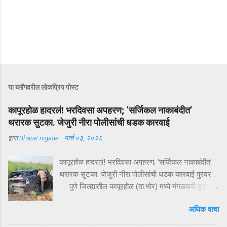
या ब्लॉगवरील लोकप्रिय पोस्ट
कापूरहोळ हादरलं! भरदिवसा अपहरण; ‘सर्जिकल नाकाबंदीत’
थरारक सुटका. जेजुरी नीरा पोलीसांंची धडक कारवाई
द्वारा
Bharat nigade
-
मार्च ०३, २०२६
कापूरहोळ हादरलं! भरदिवसा अपहरण; ‘सर्जिकल नाकाबंदीत’
थरारक सुटका. जेजुरी नीरा पोलीसांंची धडक कारवाई पुरंदर :
पुणे जिल्ह्यातील कापूरहोळ (ता.भोर) मध्ये मंगळवारी दुपारी
घडलेल्या एका थरारक अपहरणप्रकरणाने संपूर्ण परिसराला
अधिक वाचा
अक्षरशः हादरवून सोडलं. एका नामांकित व्यापाऱ्याच्या १८ वर्षीय
मुलाला भरदिवसा काळ्या XUVमधून जबरदस्तीने उचलून