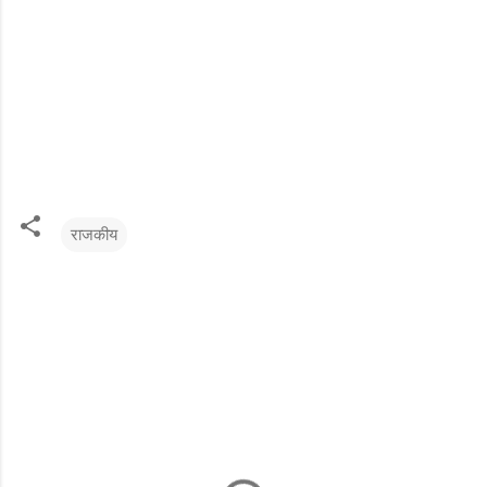
राजकीय
टि
प्प
ण्या