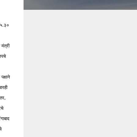
ी ५.३०
मंत्री
जपचे
क्षाने
चारही
,
 तर
चे
ंगाबाद
े