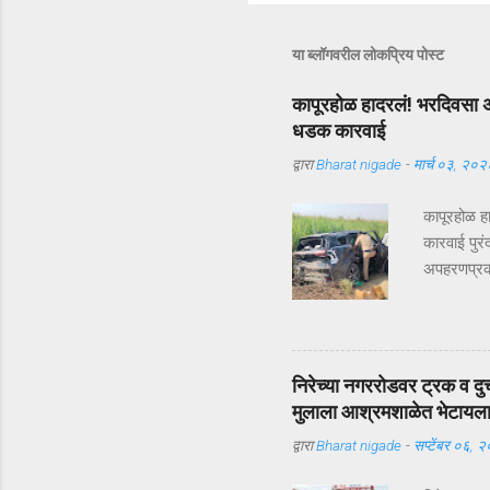
या ब्लॉगवरील लोकप्रिय पोस्ट
कापूरहोळ हादरलं! भरदिवसा अ
धडक कारवाई
द्वारा
Bharat nigade
-
मार्च ०३, २०२
कापूरहोळ ह
कारवाई पुरं
अपहरणप्रकरण
भरदिवसा का
आलं. पण का
सुखरूप सु
कापूरहोळच्
निरेच्या नगररोडवर ट्रक व दु
जबरदस्तीने
मुलाला आश्रमशाळेत भेटायल
परिसरातील ल
द्वारा
Bharat nigade
-
सप्टेंबर ०६, 
यंत्रणेद्व
रस्ते सीलबं