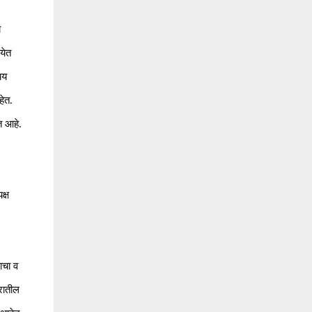
य
येत
चय
हेत.
त आहे.
क्ष
णाचा व
रातील