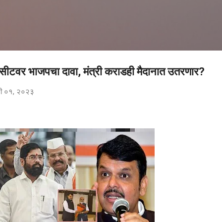
मुख्य सामग्रीवर वगळा
सीटवर भाजपचा दावा, मंत्री कराडही मैदानात उतरणार?
री ०१, २०२३