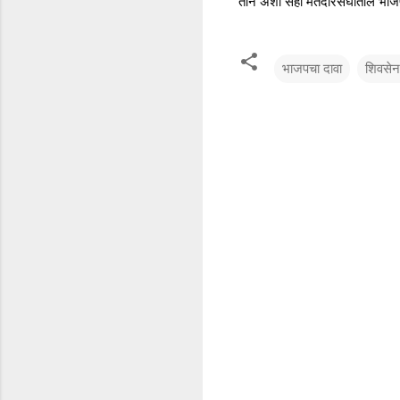
तीन अशा सहा मतदारसंघांतील भाजप 
भाजपचा दावा
शिवसे
टि
प्प
ण्या