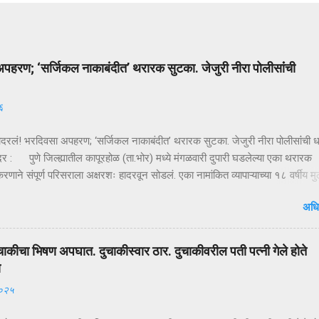
पहरण; ‘सर्जिकल नाकाबंदीत’ थरारक सुटका. जेजुरी नीरा पोलीसांंची
६
ादरलं! भरदिवसा अपहरण; ‘सर्जिकल नाकाबंदीत’ थरारक सुटका. जेजुरी नीरा पोलीसांंची
दर : पुणे जिल्ह्यातील कापूरहोळ (ता.भोर) मध्ये मंगळवारी दुपारी घडलेल्या एका थरारक
ाने संपूर्ण परिसराला अक्षरशः हादरवून सोडलं. एका नामांकित व्यापाऱ्याच्या १८ वर्षीय म
ळ्या XUVमधून जबरदस्तीने उचलून नेण्यात आलं आणि काही क्षणांत गावात भीतीचं सावट 
अधि
ही तासांतच पोलिसांनी उभारलेल्या ‘सर्जिकल नाकाबंदी’मुळे चित्र पालटलं—आणि युवकाची
टका झाली. क्षणात घडलेलं अपहरण, गावात खळबळ दुपारचा नेहमीसारखा गजबजलेला 
या मुख्य रस्त्यावर अचानक एक काळी XUV थांबते… काही क्षणांची झटापट… आणि युवकाला
चाकीचा भिषण अपघात. दुचाकीस्वार ठार. दुचाकीवरील पती पत्नी गेले होते
 गाडीत बसवून वाहन भरधाव वेगाने निघून जातं. हा प्रकार इतक्या झपाट्याने घडला की
ा
ोक स्तब्ध झाले. घटनेची माहिती मिळताच कुटुंबीयांनी पोलिसांशी संपर्क साधला. ग्रामसुरक्
२०२५
ारे संदेश पसरवण्यात आला आणि गावागावातून सतर्कतेचे सायरन वाजू लागले. ‘ऑपरेशन नाकाब
द म...