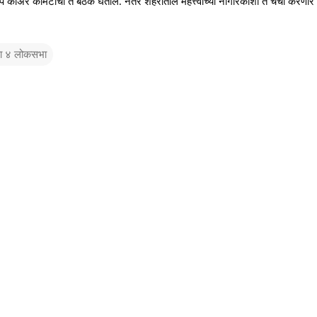
कोअर कमिटीची ते बैठक घेतील. नंतर शहरातील महत्त्वाच्या नागरिकांशी ते चर्चा करणार
ना ४ लोकसभा