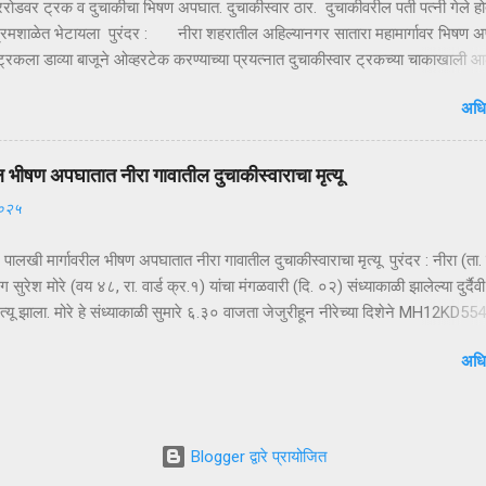
गररोडवर ट्रक व दुचाकीचा भिषण अपघात. दुचाकीस्वार ठार. दुचाकीवरील पती पत्नी गेले हो
रमशाळेत भेटायला पुरंदर : नीरा शहरातील अहिल्यानगर सातारा महामार्गावर भिषण 
्रकला डाव्या बाजूने ओव्हरटेक करण्याच्या प्रयत्नात दुचाकीस्वार ट्रकच्या चाकाखाली आ
र गंभीर जखमी झाल्याने उपचारासाठी आधी निरेतील खाजगी दवाखान्यात व नंतर पुढिल
अधि
लोणंदकडे रवाना केले, मात्र उपचारापूर्वीच ते मृत पावले होते. अपघातात दुचाकीस्वार विज
खरे, रा. बोपर्डी जिल्हा नागपूर हल्ली मुक्कामी वाई एम.आय.डी.सी. असे नाव आहे. आज
.६) सायंकाळी ४.४५ वाजता अहिल्यानगर सातारा महामार्गावर मोरगाव किंवा बारामती दिशेने य
ल भीषण अपघातात नीरा गावातील दुचाकीस्वाराचा मृत्यू
ंक एम.एच. २०- जी. सी. ७८११ या ट्रकाला हॉंडा शाईन क्रमांक एम.एच. ११- सी.झेड
२०२५
पघात झाला आहे. दुचाकीवरील चालक विजय साखरे व मागे बसलेली महिला लता साखरे रस्त्या
चाललेल्या ट्रकला डाव्याबाजूने ओव्हरटेक करताना दुचाकी घसरली दुचाकी व मागे बसलेली
र पालखी मार्गावरील भीषण अपघातात नीरा गावातील दुचाकीस्वाराचा मृत्यू पुरंदर : नीरा (ता. 
ंग सुरेश मोरे (वय ४८, रा. वार्ड क्र.१) यांचा मंगळवारी (दि. ०२) संध्याकाळी झालेल्या दुर्दैवी
्यू झाला. मोरे हे संध्याकाळी सुमारे ६.३० वाजता जेजुरीहून नीरेच्या दिशेने MH12KD55
ा दुचाकीवरून निघाले होते. पुणे–पंढरपूर पालखी मार्गावरील धोकादायक पट्ट्यातून जात अ
अधि
ेल्वे मार्गावरील गेट ओलांडल्यानंतर त्यांच्या दुचाकीचा अपघात झाला. अज्ञात वाहनाची धड
ी रस्त्याच्या कडेला घसरून खाली गेल्याने हा अपघात झाल्याचा प्राथमिक अंदाज व्यक्त के
्घटनेत मोरे यांचा जागीच मृत्यू झाला. घटनेची माहिती मिळताच नीरा पोलीस दुरक्षेत्राचे पोलीस
तोष मदने यांनी तातडीने घटनास्थळी धाव घेत पाहणी केली. पुढील तपास नीरा पोलीस करी
Blogger द्वारे प्रायोजित