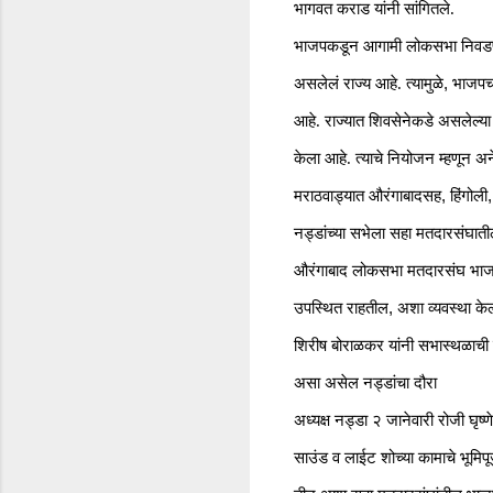
भागवत कराड यांनी सांगितले.
भाजपकडून आगामी लोकसभा निवडणुक
,
असलेलं राज्य आहे. त्यामुळे
भाजपचं
आहे. राज्यात शिवसेनेकडे असलेल्
केला आहे. त्याचे नियोजन म्हणून अ
,
मराठवाड्यात औरंगाबादसह
हिंगोली
नड्डांच्या सभेला सहा मतदारसंघात
औरंगाबाद लोकसभा मतदारसंघ भा
,
उपस्थित राहतील
अशा व्यवस्था केल
शिरीष बोराळकर यांनी सभास्थळाची
असा असेल नड्डांचा दौरा
अध्यक्ष नड्डा २ जानेवारी रोजी घृष्णे
साउंड व लाईट शोच्या कामाचे भूमिप