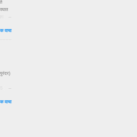
ते
अपघात
ला.
क वाचा
य
ेणाऱ्या
 ३१०२
च्या
 महिला
पुरंदर)
45
सताना
क वाचा
क बसून
ला जात
त आहेत.