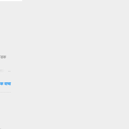
 धडक
ुलाला
दाटून
क वाचा
वेळ.
षा
ंदी’ —