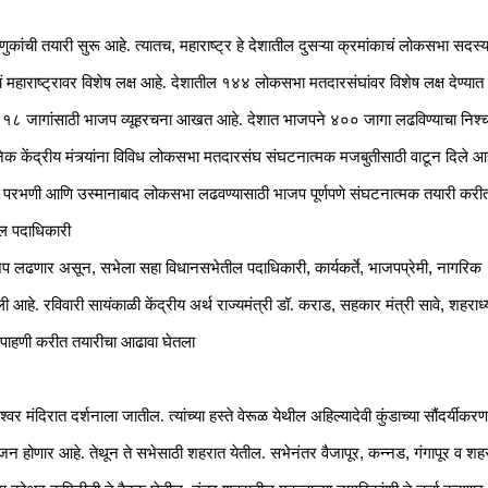
,
ांची तयारी सुरू आहे. त्यातच
महाराष्ट्र हे देशातील दुसऱ्या क्रमांकाचं लोकसभा सदस्
 महाराष्ट्रावर विशेष लक्ष आहे. देशातील १४४ लोकसभा मतदारसंघांवर विशेष लक्ष देण्यात 
या १८ जागांसाठी भाजप व्यूहरचना आखत आहे. देशात भाजपने ४०० जागा लढविण्याचा निश्
नेक केंद्रीय मंत्र्यांना विविध लोकसभा मतदारसंघ संघटनात्मक मजबुतीसाठी वाटून दिले आ
,
परभणी आणि उस्मानाबाद लोकसभा लढवण्यासाठी भाजप पूर्णपणे संघटनात्मक तयारी करी
ील पदाधिकारी
,
,
,
,
जप लढणार असून
सभेला सहा विधानसभेतील पदाधिकारी
कार्यकर्ते
भाजपप्रेमी
नागरिक
,
,
ी आहे. रविवारी सायंकाळी केंद्रीय अर्थ राज्यमंत्री डॉ. कराड
सहकार मंत्री सावे
शहराध्य
 पाहणी करीत तयारीचा आढावा घेतला
श्वर मंदिरात दर्शनाला जातील. त्यांच्या हस्ते वेरूळ येथील अहिल्यादेवी कुंडाच्या सौंदर्यीकर
,
,
ूजन होणार आहे. तेथून ते सभेसाठी शहरात येतील. सभेनंतर वैजापूर
कन्नड
गंगापूर व शह