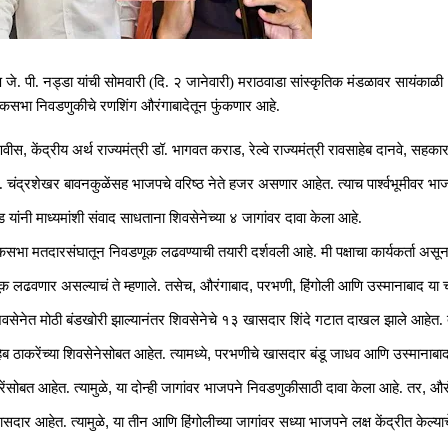
क्ष जे. पी. नड्डा यांची सोमवारी (दि. २ जानेवारी) मराठवाडा सांस्कृतिक मंडळावर सायंकाळ
सभा निवडणुकीचे रणशिंग औरंगाबादेतून फुंकणार आहे.
,
,
,
डणवीस
केंद्रीय अर्थ राज्यमंत्री डॉ. भागवत कराड
रेल्वे राज्यमंत्री रावसाहेब दानवे
सहकार 
 आ. चंद्रशेखर बावनकुळेंसह भाजपचे वरिष्ठ नेते हजर असणार आहेत. त्याच पार्श्वभूमीवर भा
 यांनी माध्यमांशी संवाद साधताना शिवसेनेच्या ४ जागांवर दावा केला आहे.
भा मतदारसंघातून निवडणूक लढवण्याची तयारी दर्शवली आहे. मी पक्षाचा कार्यकर्ता असून प
,
,
,
 लढवणार असल्याचं ते म्हणाले. तसेच
औरंगाबाद
परभणी
हिंगोली आणि उस्मानाबाद या 
िवसेनेत मोठी बंडखोरी झाल्यानंतर शिवसेनेचे १३ खासदार शिंदे गटात दाखल झाले आहेत.
,
ठाकरेंच्या शिवसेनेसोबत आहेत. त्यामध्ये
परभणीचे खासदार बंडू जाधव आणि उस्मानाबाद
,
,
ंसोबत आहेत. त्यामुळे
या दोन्ही जागांवर भाजपने निवडणुकीसाठी दावा केला आहे. तर
और
,
दार आहेत. त्यामुळे
या तीन आणि हिंगोलीच्या जागांवर सध्या भाजपने लक्ष केंद्रीत केल्याच