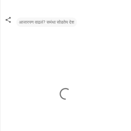
आजारपण वाढलं? समंथा सोडतेय देश
टि
प्प
ण्या