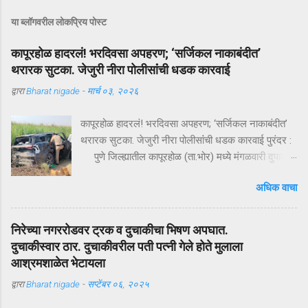
या ब्लॉगवरील लोकप्रिय पोस्ट
कापूरहोळ हादरलं! भरदिवसा अपहरण; ‘सर्जिकल नाकाबंदीत’
थरारक सुटका. जेजुरी नीरा पोलीसांंची धडक कारवाई
द्वारा
Bharat nigade
-
मार्च ०३, २०२६
कापूरहोळ हादरलं! भरदिवसा अपहरण; ‘सर्जिकल नाकाबंदीत’
थरारक सुटका. जेजुरी नीरा पोलीसांंची धडक कारवाई पुरंदर :
पुणे जिल्ह्यातील कापूरहोळ (ता.भोर) मध्ये मंगळवारी दुपारी
घडलेल्या एका थरारक अपहरणप्रकरणाने संपूर्ण परिसराला
अधिक वाचा
अक्षरशः हादरवून सोडलं. एका नामांकित व्यापाऱ्याच्या १८ वर्षीय
मुलाला भरदिवसा काळ्या XUVमधून जबरदस्तीने उचलून
नेण्यात आलं आणि काही क्षणांत गावात भीतीचं सावट दाटून
निरेच्या नगररोडवर ट्रक व दुचाकीचा भिषण अपघात.
आलं. पण काही तासांतच पोलिसांनी उभारलेल्या ‘सर्जिकल
दुचाकीस्वार ठार. दुचाकीवरील पती पत्नी गेले होते मुलाला
नाकाबंदी’मुळे चित्र पालटलं—आणि युवकाची सुखरूप सुटका
आश्रमशाळेत भेटायला
झाली. क्षणात घडलेलं अपहरण, गावात खळबळ दुपारचा
द्वारा
Bharat nigade
-
सप्टेंबर ०६, २०२५
नेहमीसारखा गजबजलेला वेळ. कापूरहोळच्या मुख्य रस्त्यावर
अचानक एक काळी XUV थांबते… काही क्षणांची झटापट… आणि