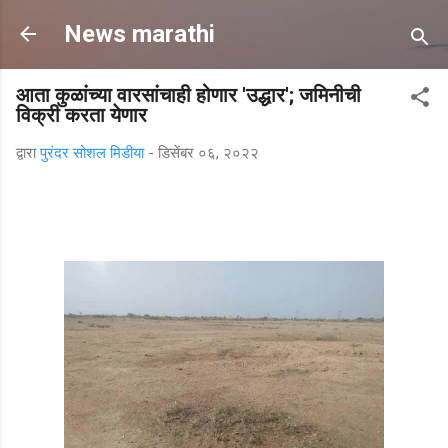
मुख्य सामग्रीवर वगळा
News marathi
आता कुळांच्या वारसांचाही होणार 'उद्धार'; जमिनीची
विक्री करता येणार
द्वारा
पुरंदर सोशल मिडीया
-
डिसेंबर ०६, २०२२