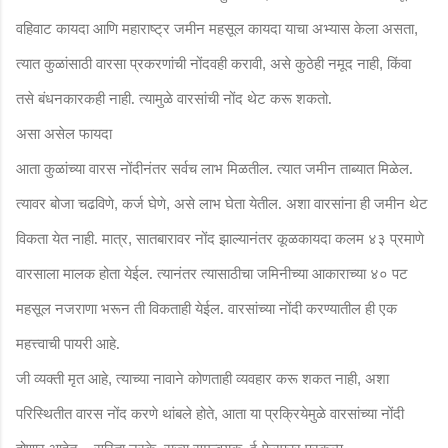
वहिवाट कायदा आणि महाराष्ट्र जमीन महसूल कायदा याचा अभ्यास केला असता
,
त्यात कुळांसाठी वारसा प्रकरणांची नोंदवही करावी
असे कुठेही नमूद नाही
किंवा
,
,
तसे बंधनकारकही नाही. त्यामुळे वारसांची नोंद थेट करू शकतो.
असा असेल फायदा
आता कुळांच्या वारस नोंदीनंतर सर्वच लाभ मिळतील. त्यात जमीन ताब्यात मिळेल.
त्यावर बोजा चढविणे
कर्ज घेणे
असे लाभ घेता येतील. अशा वारसांना ही जमीन थेट
,
,
विकता येत नाही. मात्र
सातबारावर नोंद झाल्यानंतर कूळकायदा कलम ४३ प्रमाणे
,
वारसाला मालक होता येईल. त्यानंतर त्यासाठीचा जमिनीच्या आकाराच्या ४० पट
महसूल नजराणा भरून ती विकताही येईल. वारसांच्या नोंदी करण्यातील ही एक
महत्त्वाची पायरी आहे.
जी व्यक्ती मृत आहे
त्याच्या नावाने कोणताही व्यवहार करू शकत नाही
अशा
,
,
परिस्थितीत वारस नोंद करणे थांबले होते
आता या प्रक्रियेमुळे वारसांच्या नोंदी
,
होणार आहेत. - सरिता नरके
राज्य समन्वयक
ई-फेरफार प्रकल्प.