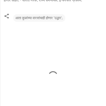
,
,
आता कुळांच्या वारसांचाही होणार 'उद्धार';.
टि
प्प
ण्या