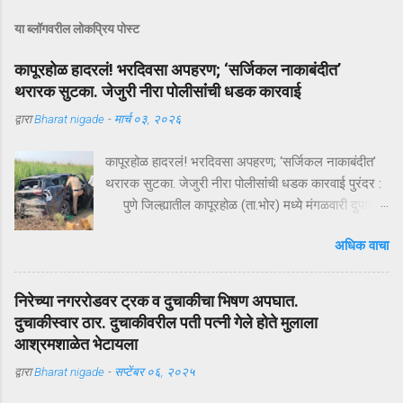
या ब्लॉगवरील लोकप्रिय पोस्ट
कापूरहोळ हादरलं! भरदिवसा अपहरण; ‘सर्जिकल नाकाबंदीत’
थरारक सुटका. जेजुरी नीरा पोलीसांंची धडक कारवाई
द्वारा
Bharat nigade
-
मार्च ०३, २०२६
कापूरहोळ हादरलं! भरदिवसा अपहरण; ‘सर्जिकल नाकाबंदीत’
थरारक सुटका. जेजुरी नीरा पोलीसांंची धडक कारवाई पुरंदर :
पुणे जिल्ह्यातील कापूरहोळ (ता.भोर) मध्ये मंगळवारी दुपारी
घडलेल्या एका थरारक अपहरणप्रकरणाने संपूर्ण परिसराला
अधिक वाचा
अक्षरशः हादरवून सोडलं. एका नामांकित व्यापाऱ्याच्या १८ वर्षीय
मुलाला भरदिवसा काळ्या XUVमधून जबरदस्तीने उचलून
नेण्यात आलं आणि काही क्षणांत गावात भीतीचं सावट दाटून
निरेच्या नगररोडवर ट्रक व दुचाकीचा भिषण अपघात.
आलं. पण काही तासांतच पोलिसांनी उभारलेल्या ‘सर्जिकल
दुचाकीस्वार ठार. दुचाकीवरील पती पत्नी गेले होते मुलाला
नाकाबंदी’मुळे चित्र पालटलं—आणि युवकाची सुखरूप सुटका
आश्रमशाळेत भेटायला
झाली. क्षणात घडलेलं अपहरण, गावात खळबळ दुपारचा
द्वारा
Bharat nigade
-
सप्टेंबर ०६, २०२५
नेहमीसारखा गजबजलेला वेळ. कापूरहोळच्या मुख्य रस्त्यावर
अचानक एक काळी XUV थांबते… काही क्षणांची झटापट… आणि