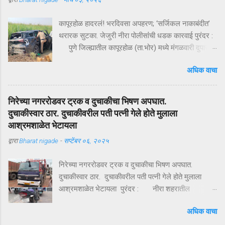
कापूरहोळ हादरलं! भरदिवसा अपहरण; ‘सर्जिकल नाकाबंदीत’
थरारक सुटका. जेजुरी नीरा पोलीसांंची धडक कारवाई पुरंदर :
पुणे जिल्ह्यातील कापूरहोळ (ता.भोर) मध्ये मंगळवारी दुपारी
घडलेल्या एका थरारक अपहरणप्रकरणाने संपूर्ण परिसराला
अधिक वाचा
अक्षरशः हादरवून सोडलं. एका नामांकित व्यापाऱ्याच्या १८ वर्षीय
मुलाला भरदिवसा काळ्या XUVमधून जबरदस्तीने उचलून
नेण्यात आलं आणि काही क्षणांत गावात भीतीचं सावट दाटून
निरेच्या नगररोडवर ट्रक व दुचाकीचा भिषण अपघात.
आलं. पण काही तासांतच पोलिसांनी उभारलेल्या ‘सर्जिकल
दुचाकीस्वार ठार. दुचाकीवरील पती पत्नी गेले होते मुलाला
नाकाबंदी’मुळे चित्र पालटलं—आणि युवकाची सुखरूप सुटका
आश्रमशाळेत भेटायला
झाली. क्षणात घडलेलं अपहरण, गावात खळबळ दुपारचा
द्वारा
Bharat nigade
-
सप्टेंबर ०६, २०२५
नेहमीसारखा गजबजलेला वेळ. कापूरहोळच्या मुख्य रस्त्यावर
अचानक एक काळी XUV थांबते… काही क्षणांची झटापट… आणि
निरेच्या नगररोडवर ट्रक व दुचाकीचा भिषण अपघात.
युवकाला जबरदस्तीने गाडीत बसवून वाहन भरधाव वेगाने निघून
दुचाकीस्वार ठार. दुचाकीवरील पती पत्नी गेले होते मुलाला
जातं. हा प्रकार इतक्या झपाट्याने घडला की परिसरातील लोक
आश्रमशाळेत भेटायला पुरंदर : नीरा शहरातील
स्तब्ध झाले. घटनेची माहिती मिळताच कुटुंबीयांनी पोलिसांशी
अहिल्यानगर सातारा महामार्गावर भिषण अपघात झाला आहे.
संपर्क साधला. ग्रामसुरक्षा यंत्रणेद्वारे संदेश पसरवण्यात आला
अधिक वाचा
ट्रकला डाव्या बाजूने ओव्हरटेक करण्याच्या प्रयत्नात
आणि गावागावातून सतर्कतेचे सायरन वाजू लागले. ‘ऑपरेशन
दुचाकीस्वार ट्रकच्या चाकाखाली आला. दुचाकीस्वार गंभीर