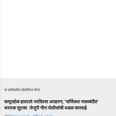
या ब्लॉगवरील लोकप्रिय पोस्ट
कापूरहोळ हादरलं! भरदिवसा अपहरण; ‘सर्जिकल नाकाबंदीत’
थरारक सुटका. जेजुरी नीरा पोलीसांंची धडक कारवाई
द्वारा
Bharat nigade
-
मार्च ०३, २०२६