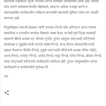
महत्त्वाची जबाबदारी सुरेश जगताप-निगडे यांच्यावर सोपविण्यात आली आहे. पक्षाची
ध्येय-धोरणे सर्वसामान्यांपर्यंत पोहोचवणे, संघटना अधिक मजबूत करणे व
तळागाळातील कार्यकर्त्यांना सक्रिय करण्याची महत्त्वाची भूमिका त्यांना पार पाडावी
लागणार आहे.
नियुक्तीबद्दल संभाजी होळकर यांनी जगताप-निगडे यांचे अभिनंदन करत त्यांच्या
सामाजिक व राजकीय कार्यावर विश्वास व्यक्त केला. या वेळी पुणे जिल्हा मध्यवर्ती
सहकारी बँकेचे अध्यक्ष प्रा. दिगंबर दुर्गाडे, पुरंदर तालुका राष्ट्रवादी काँग्रेसचे
कार्याध्यक्ष व गुळूंचेचे माजी सरपंच संतोष निगडे, शरद विजय सोसायटीचे माजी
व्हाइस चेअरमन दिलीप निगडे, गुळूंचे राष्ट्रवादी काँग्रेसचे अध्यक्ष योगेश भोईटे,
अभय निगडे, राजेंद्र निगडे, अमोल निगडे, मयूर निगडे, मंगेश निगडे, ओंकार निगडे
यंसह राष्ट्रवादी काँग्रेसचे पदाधिकारी उपस्थित होते. पुरंदर तालुक्यातील अनेक
पदाधिकारी व कार्यकर्त्यांनी शुभेच्छा दि
ल्या.
टि