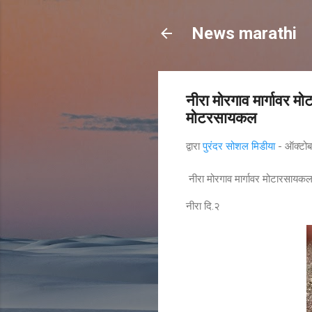
News marathi
नीरा मोरगाव मार्गावर
मोटरसायकल
द्वारा
पुरंदर सोशल मिडीया
-
ऑक्टो
नीरा मोरगाव मार्गावर मोटारसा
नीरा दि.२