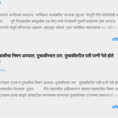
६
ादरलं! भरदिवसा अपहरण; ‘सर्जिकल नाकाबंदीत’ थरारक सुटका. जेजुरी नीरा पोलीसांंची
दर : पुणे जिल्ह्यातील कापूरहोळ (ता.भोर) मध्ये मंगळवारी दुपारी घडलेल्या एका थरारक
ाने संपूर्ण परिसराला अक्षरशः हादरवून सोडलं. एका नामांकित व्यापाऱ्याच्या १८ वर्षीय म
ळ्या XUVमधून जबरदस्तीने उचलून नेण्यात आलं आणि काही क्षणांत गावात भीतीचं सावट 
अधि
ही तासांतच पोलिसांनी उभारलेल्या ‘सर्जिकल नाकाबंदी’मुळे चित्र पालटलं—आणि युवकाची
टका झाली. क्षणात घडलेलं अपहरण, गावात खळबळ दुपारचा नेहमीसारखा गजबजलेला 
या मुख्य रस्त्यावर अचानक एक काळी XUV थांबते… काही क्षणांची झटापट… आणि युवकाला
चाकीचा भिषण अपघात. दुचाकीस्वार ठार. दुचाकीवरील पती पत्नी गेले होते
 गाडीत बसवून वाहन भरधाव वेगाने निघून जातं. हा प्रकार इतक्या झपाट्याने घडला की
ा
ोक स्तब्ध झाले. घटनेची माहिती मिळताच कुटुंबीयांनी पोलिसांशी संपर्क साधला. ग्रामसुरक्
२०२५
ारे संदेश पसरवण्यात आला आणि गावागावातून सतर्कतेचे सायरन वाजू लागले. ‘ऑपरेशन नाकाब
द म...
गररोडवर ट्रक व दुचाकीचा भिषण अपघात. दुचाकीस्वार ठार. दुचाकीवरील पती पत्नी गेले हो
रमशाळेत भेटायला पुरंदर : नीरा शहरातील अहिल्यानगर सातारा महामार्गावर भिषण 
्रकला डाव्या बाजूने ओव्हरटेक करण्याच्या प्रयत्नात दुचाकीस्वार ट्रकच्या चाकाखाली आ
र गंभीर जखमी झाल्याने उपचारासाठी आधी निरेतील खाजगी दवाखान्यात व नंतर पुढिल
अधि
लोणंदकडे रवाना केले, मात्र उपचारापूर्वीच ते मृत पावले होते. अपघातात दुचाकीस्वार विज
खरे, रा. बोपर्डी जिल्हा नागपूर हल्ली मुक्कामी वाई एम.आय.डी.सी. असे नाव आहे. आज