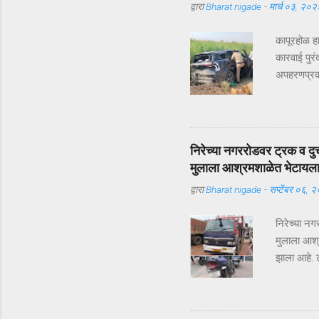
द्वारा
Bharat nigade
-
मार्च ०३, २०२
कापूरहोळ ह
कारवाई पुरं
अपहरणप्रकरण
भरदिवसा का
आलं. पण का
सुखरूप सु
कापूरहोळच्
निरेच्या नगररोडवर ट्रक व दु
जबरदस्तीने
मुलाला आश्रमशाळेत भेटायल
परिसरातील ल
द्वारा
Bharat nigade
-
सप्टेंबर ०६, 
यंत्रणेद्व
रस्ते सीलबं
निरेच्या न
मुलाला आश्
झाला आहे. ट
दुचाकीस्वा
उपचारासाठी 
कुवरलाल सा