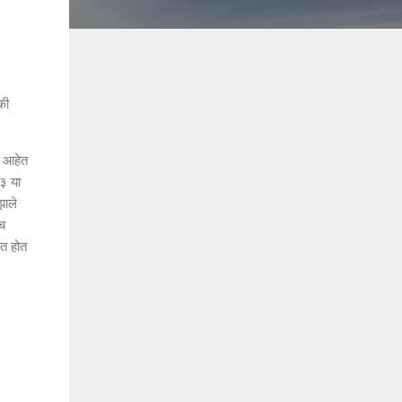
की
ा आहेत
५३ या
झाले
ाच
ात होत