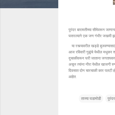
पुरंदर बारामतीच्या सीमेवरून जाणाऱ्
घसरल्याने एक जण गंभीर जखमी झा
या रस्त्यावरील खड्डे बुजवण्यासा
आज रविवारी गुळुंचे येथील मधुकर शंक
दुचाकीवरून घरी जाताना जगतापवस्ती
असून त्यांना नीरा येथील खाजगी रु
दिवसात दोन चारचाकी कार पलटी हो
आहेत.
ताज्या घडामोडी
पुरंदर
टि