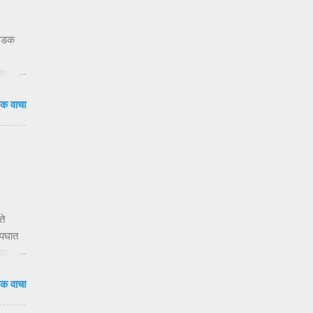
 धडक
ुलाला
दाटून
क वाचा
वेळ.
षा
ंदी’ —
ते
अपघात
ला.
क वाचा
य