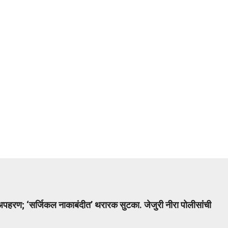
पहरण; ‘सर्जिकल नाकाबंदीत’ थरारक सुटका. जेजुरी नीरा पोलीसांंची