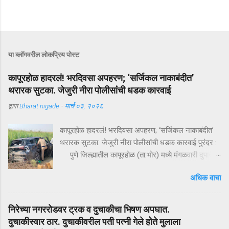
या ब्लॉगवरील लोकप्रिय पोस्ट
कापूरहोळ हादरलं! भरदिवसा अपहरण; ‘सर्जिकल नाकाबंदीत’
थरारक सुटका. जेजुरी नीरा पोलीसांंची धडक कारवाई
द्वारा
Bharat nigade
-
मार्च ०३, २०२६
कापूरहोळ हादरलं! भरदिवसा अपहरण; ‘सर्जिकल नाकाबंदीत’
थरारक सुटका. जेजुरी नीरा पोलीसांंची धडक कारवाई पुरंदर :
पुणे जिल्ह्यातील कापूरहोळ (ता.भोर) मध्ये मंगळवारी दुपारी
घडलेल्या एका थरारक अपहरणप्रकरणाने संपूर्ण परिसराला
अधिक वाचा
अक्षरशः हादरवून सोडलं. एका नामांकित व्यापाऱ्याच्या १८ वर्षीय
मुलाला भरदिवसा काळ्या XUVमधून जबरदस्तीने उचलून
नेण्यात आलं आणि काही क्षणांत गावात भीतीचं सावट दाटून
निरेच्या नगररोडवर ट्रक व दुचाकीचा भिषण अपघात.
आलं. पण काही तासांतच पोलिसांनी उभारलेल्या ‘सर्जिकल
दुचाकीस्वार ठार. दुचाकीवरील पती पत्नी गेले होते मुलाला
नाकाबंदी’मुळे चित्र पालटलं—आणि युवकाची सुखरूप सुटका