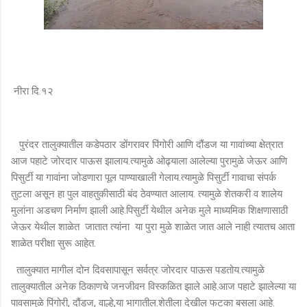
नीरा दि.१२
पुरंदर तालुक्यातील कडेपठार डोंगरावर पिंगोरी आणि दौंडज या गावांच्या क्षेत्रात
आज पहाटे जोरदार पाऊस झालाय.त्यामुळे ओढ्याला आलेल्या पुरामुळे जेऊर आणि
पिसुर्टी या गावांना जोडणारा पूल पाण्याखाली गेलाय.त्यामुळे पिसुर्टी गावाचा संपर्क
तुटला असून हा पुल वाहतुकीसाठी बंद ठेवण्यात आलाय. त्यामुळे शेतकरी व शालेय
मुलांना अडचण निर्माण झाली आहे.पिसुर्टी येथील अनेक मुले माध्यमिक शिक्षणासाठी
जेऊर येथील शाळेत जातात त्यांना या पुरा मुळे शाळेत जात आले नाही त्यातच आता
शाळेत परीक्षा सुरू आहेत.
तालुक्यात मागील दोन दिवसापासून सर्वत्र जोरदार पाऊस पडतोय.त्यामुळे
तालुक्यातील अनेक ठिकाणचे जनजीवन विस्कळित झाले आहे.आज पहाटे झालेल्या या
पावसामुळे पिंगोरी, दौंडज, वाल्हे,या भागातील.शेतीला देखील फटका बसला आहे.