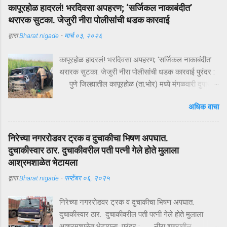
कापूरहोळ हादरलं! भरदिवसा अपहरण; ‘सर्जिकल नाकाबंदीत’
थरारक सुटका. जेजुरी नीरा पोलीसांंची धडक कारवाई
द्वारा
Bharat nigade
-
मार्च ०३, २०२६
कापूरहोळ हादरलं! भरदिवसा अपहरण; ‘सर्जिकल नाकाबंदीत’
थरारक सुटका. जेजुरी नीरा पोलीसांंची धडक कारवाई पुरंदर :
पुणे जिल्ह्यातील कापूरहोळ (ता.भोर) मध्ये मंगळवारी दुपारी
घडलेल्या एका थरारक अपहरणप्रकरणाने संपूर्ण परिसराला
अधिक वाचा
अक्षरशः हादरवून सोडलं. एका नामांकित व्यापाऱ्याच्या १८ वर्षीय
मुलाला भरदिवसा काळ्या XUVमधून जबरदस्तीने उचलून
नेण्यात आलं आणि काही क्षणांत गावात भीतीचं सावट दाटून
निरेच्या नगररोडवर ट्रक व दुचाकीचा भिषण अपघात.
आलं. पण काही तासांतच पोलिसांनी उभारलेल्या ‘सर्जिकल
दुचाकीस्वार ठार. दुचाकीवरील पती पत्नी गेले होते मुलाला
नाकाबंदी’मुळे चित्र पालटलं—आणि युवकाची सुखरूप सुटका
आश्रमशाळेत भेटायला
झाली. क्षणात घडलेलं अपहरण, गावात खळबळ दुपारचा
द्वारा
Bharat nigade
-
सप्टेंबर ०६, २०२५
नेहमीसारखा गजबजलेला वेळ. कापूरहोळच्या मुख्य रस्त्यावर
अचानक एक काळी XUV थांबते… काही क्षणांची झटापट… आणि
निरेच्या नगररोडवर ट्रक व दुचाकीचा भिषण अपघात.
युवकाला जबरदस्तीने गाडीत बसवून वाहन भरधाव वेगाने निघून
दुचाकीस्वार ठार. दुचाकीवरील पती पत्नी गेले होते मुलाला
जातं. हा प्रकार इतक्या झपाट्याने घडला की परिसरातील लोक
आश्रमशाळेत भेटायला पुरंदर : नीरा शहरातील