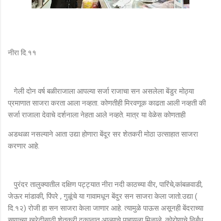
नीरा दि.११
गेली दोन वर्ष बळीराजाला आपल्या सर्जा राजाचा सन असलेला बेंडुर मोठ्या
प्रमाणात साजरा करता आला नव्हता. कोणतीही मिरवणूक काढता आली नव्हती की
सर्जा राजाला देवाचे दर्शनाला नेहता आले नव्हते. मात्र या वेळेस कोणताही
अडथळा नसल्याने आता उद्या होणारा बेंदूर सर शेतकरी मोठा उत्साहात साजरा
करणार आहे.
पुरंदर तालुक्यातील दक्षिण पट्ट्यात नीरा नदी काठच्या वीर, पारिंचे,कांबळवाडी,
जेऊर मांडाकी, पिंपरे , गुळूंचे या गावामधून बेंदुर सन साजरा केला जातो.उद्या (
दि.१२) रोजी हा सन साजरा केला जाणार आहे. त्यामुळे पाऊस असूनही बेंदराच्या
सणाच्या खरेदीसाठी शेतकरी दुकानात आल्याचे पाहायला मिळाले .कोरोणाचे निर्बंध