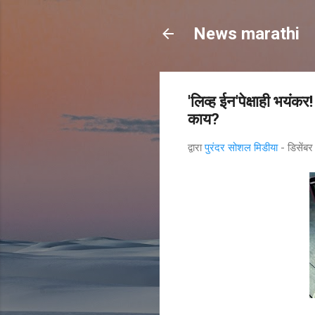
News marathi
'लिव्ह ईन'पेक्षाही भयंक
काय?
द्वारा
पुरंदर सोशल मिडीया
-
डिसेंब