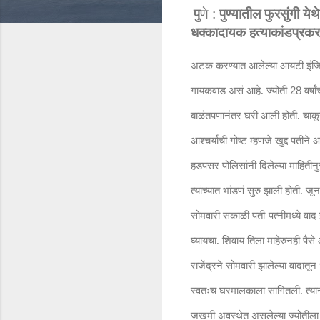
पु
णे :
पुण्यातील फुरसुंगी य
धक्कादायक हत्याकांडप्रक
अटक करण्यात आलेल्या आयटी इंजिनि
गायकवाड असं आहे. ज्योती
वर्ष
28
बाळंतपणानंतर घरी आली होती. चाकून
आश्चर्याची गोष्ट म्हणजे खुद्द पती
हडपसर पोलिसांनी दिलेल्या माहितीन
त्यांच्यात भांडणं सुरु झाली होती. ज
सोमवारी सकाळी पती-पत्नीमध्ये वाद 
घ्यायचा. शिवाय तिला माहेरुनही पै
राजेंद्रने सोमवारी झालेल्या वादातू
स्वतःच घरमालकाला सांगितली. त्य
जखमी अवस्थेत असलेल्या ज्योतीला त