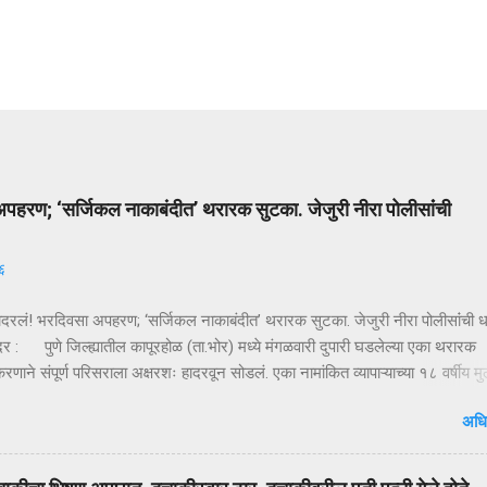
पहरण; ‘सर्जिकल नाकाबंदीत’ थरारक सुटका. जेजुरी नीरा पोलीसांंची
६
ादरलं! भरदिवसा अपहरण; ‘सर्जिकल नाकाबंदीत’ थरारक सुटका. जेजुरी नीरा पोलीसांंची
दर : पुणे जिल्ह्यातील कापूरहोळ (ता.भोर) मध्ये मंगळवारी दुपारी घडलेल्या एका थरारक
ाने संपूर्ण परिसराला अक्षरशः हादरवून सोडलं. एका नामांकित व्यापाऱ्याच्या १८ वर्षीय म
ळ्या XUVमधून जबरदस्तीने उचलून नेण्यात आलं आणि काही क्षणांत गावात भीतीचं सावट 
अधि
ही तासांतच पोलिसांनी उभारलेल्या ‘सर्जिकल नाकाबंदी’मुळे चित्र पालटलं—आणि युवकाची
टका झाली. क्षणात घडलेलं अपहरण, गावात खळबळ दुपारचा नेहमीसारखा गजबजलेला 
या मुख्य रस्त्यावर अचानक एक काळी XUV थांबते… काही क्षणांची झटापट… आणि युवकाला