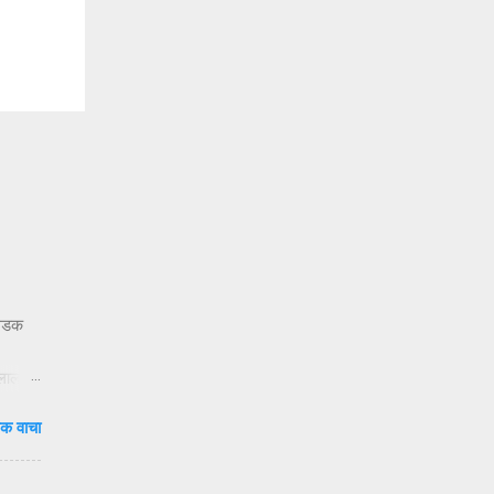
 धडक
ुलाला
दाटून
क वाचा
वेळ.