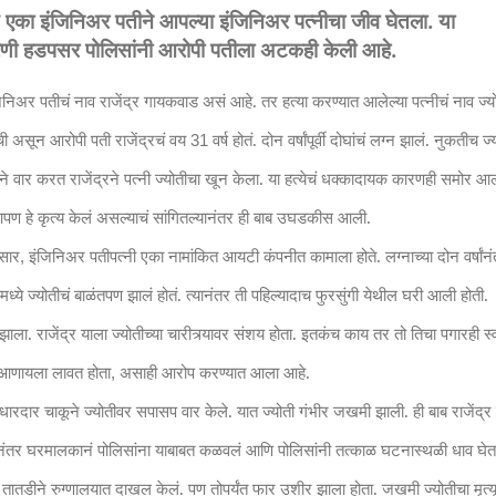
ेथे एका इंजिनिअर पतीने आपल्या इंजिनिअर पत्नीचा जीव घेतला. या
रणी हडपसर पोलिसांनी आरोपी पतीला अटकही केली आहे.
अर पतीचं नाव राजेंद्र गायकवाड असं आहे. तर हत्या करण्यात आलेल्या पत्नीचं नाव ज्य
ांची असून आरोपी पती राजेंद्रचं वय
वर्ष होतं. दोन वर्षांपूर्वी दोघांचं लग्न झालं. नुकतीच ज्
31
े वार करत राजेंद्रने पत्नी ज्योतीचा खून केला. या हत्येचं धक्कादायक कारणही समोर आ
ने आपण हे कृत्य केलं असल्याचं सांगितल्यानंतर ही बाब उघडकीस आली.
ुसार
इंजिनिअर पतीपत्नी एका नामांकित आयटी कंपनीत कामाला होते. लग्नाच्या दोन वर्षांन
,
ूनमध्ये ज्योतीचं बाळंतपण झालं होतं. त्यानंतर ती पहिल्यादाच फुरसुंगी येथील घरी आली होती.
झाला. राजेंद्र याला ज्योतीच्या चारीत्र्यावर संशय होता. इतकंच काय तर तो तिचा पगारही स
से आणायला लावत होता
असाही आरोप करण्यात आला आहे.
,
न धारदार चाकूने ज्योतीवर सपासप वार केले. यात ज्योती गंभीर जखमी झाली. ही बाब राजेंद्र 
ानंतर घरमालकानं पोलिसांना याबाबत कळवलं आणि पोलिसांनी तत्काळ घटनास्थळी धाव घेत
ातडीने रुग्णालयात दाखल केलं. पण तोपर्यंत फार उशीर झाला होता. जखमी ज्योतीचा मृत्य