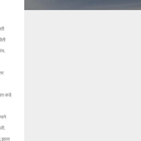
ोती
योती
लंय.
ंतर
्वतःकडे
याने
ली.
ू झाला