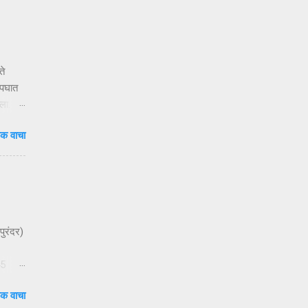
षा
ंदी’ —
ते
अपघात
ला.
क वाचा
य
ेणाऱ्या
 ३१०२
च्या
 महिला
पुरंदर)
45
सताना
क वाचा
क बसून