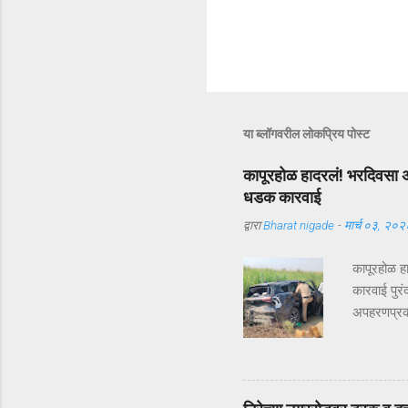
या ब्लॉगवरील लोकप्रिय पोस्ट
कापूरहोळ हादरलं! भरदिवसा अ
धडक कारवाई
द्वारा
Bharat nigade
-
मार्च ०३, २०२
कापूरहोळ ह
कारवाई पुरं
अपहरणप्रकरण
भरदिवसा का
आलं. पण का
सुखरूप सु
कापूरहोळच्