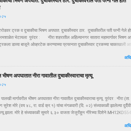
चाकीचा भिषण अपघात. दुचाकीस्वार ठार. दुचाकीवरील पती पत्नी गेले होते
 गाडीत बसवून वाहन भरधाव वेगाने निघून जातं. हा प्रकार इतक्या झपाट्याने घडला की
ा
ोक स्तब्ध झाले. घटनेची माहिती मिळताच कुटुंबीयांनी पोलिसांशी संपर्क साधला. ग्रामसुरक्
२०२५
ारे संदेश पसरवण्यात आला आणि गावागावातून सतर्कतेचे सायरन वाजू लागले. ‘ऑपरेशन नाकाब
द म...
गररोडवर ट्रक व दुचाकीचा भिषण अपघात. दुचाकीस्वार ठार. दुचाकीवरील पती पत्नी गेले हो
रमशाळेत भेटायला पुरंदर : नीरा शहरातील अहिल्यानगर सातारा महामार्गावर भिषण 
्रकला डाव्या बाजूने ओव्हरटेक करण्याच्या प्रयत्नात दुचाकीस्वार ट्रकच्या चाकाखाली आ
र गंभीर जखमी झाल्याने उपचारासाठी आधी निरेतील खाजगी दवाखान्यात व नंतर पुढिल
अधि
लोणंदकडे रवाना केले, मात्र उपचारापूर्वीच ते मृत पावले होते. अपघातात दुचाकीस्वार विज
खरे, रा. बोपर्डी जिल्हा नागपूर हल्ली मुक्कामी वाई एम.आय.डी.सी. असे नाव आहे. आज
.६) सायंकाळी ४.४५ वाजता अहिल्यानगर सातारा महामार्गावर मोरगाव किंवा बारामती दिशेने य
ल भीषण अपघातात नीरा गावातील दुचाकीस्वाराचा मृत्यू
ंक एम.एच. २०- जी. सी. ७८११ या ट्रकाला हॉंडा शाईन क्रमांक एम.एच. ११- सी.झेड
२०२५
पघात झाला आहे. दुचाकीवरील चालक विजय साखरे व मागे बसलेली महिला लता साखरे रस्त्या
चाललेल्या ट्रकला डाव्याबाजूने ओव्हरटेक करताना दुचाकी घसरली दुचाकी व मागे बसलेली
र पालखी मार्गावरील भीषण अपघातात नीरा गावातील दुचाकीस्वाराचा मृत्यू पुरंदर : नीरा (ता. 
ंग सुरेश मोरे (वय ४८, रा. वार्ड क्र.१) यांचा मंगळवारी (दि. ०२) संध्याकाळी झालेल्या दुर्दैवी
्यू झाला. मोरे हे संध्याकाळी सुमारे ६.३० वाजता जेजुरीहून नीरेच्या दिशेने MH12KD55
ा दुचाकीवरून निघाले होते. पुणे–पंढरपूर पालखी मार्गावरील धोकादायक पट्ट्यातून जात अ
अधि
ेल्वे मार्गावरील गेट ओलांडल्यानंतर त्यांच्या दुचाकीचा अपघात झाला. अज्ञात वाहनाची धड