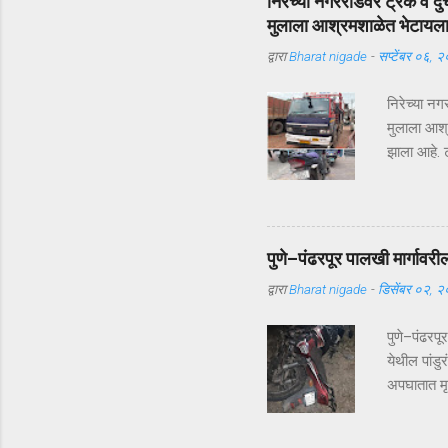
निरेच्या नगररोडवर ट्रक व दु
जबरदस्तीने
मुलाला आश्रमशाळेत भेटायल
परिसरातील ल
द्वारा
Bharat nigade
-
सप्टेंबर ०६, 
यंत्रणेद्व
रस्ते सीलबं
निरेच्या न
मुलाला आश्
झाला आहे. ट
दुचाकीस्वा
उपचारासाठी 
कुवरलाल सा
शनिवारी (दि
पुणे–पंढरपूर पालखी मार्गावरी
ट्रक क्रमा
द्वारा
Bharat nigade
-
डिसेंबर ०२, 
यांच्यात अ
मध्यावरुन 
पुणे–पंढरपू
रस्त्य...
येथील पांडुर
अपघातात मृत
क्रमांकाच्य
पुणे–मिरज र