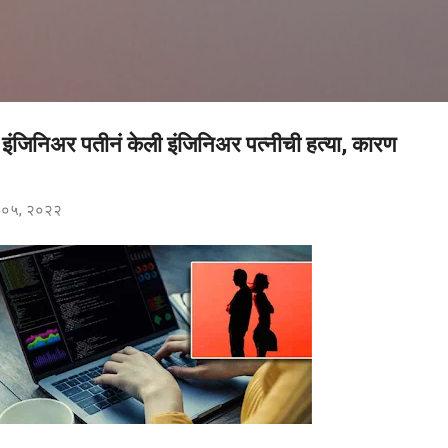
मुख्य सामग्रीवर वगळा
र! इंजिनिअर पतीनं केली इंजिनिअर पत्नीची हत्या, कारण
र ०५, २०२२