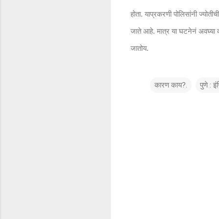
होता. याप्रकरणी पोलिसांनी ज्योती
जाते आहे. मात्र या घटनेनं अवघ्या 
जातोय.
कारण काय?.
पुणे : 
टि
प्प
ण्या