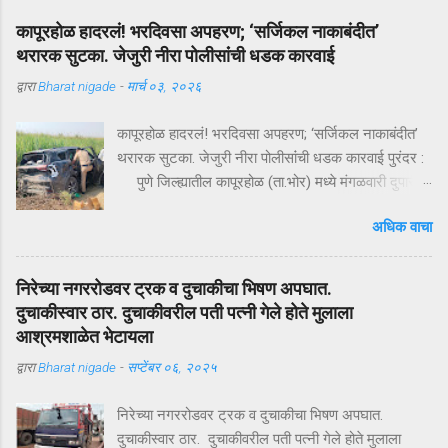
कापूरहोळ हादरलं! भरदिवसा अपहरण; ‘सर्जिकल नाकाबंदीत’
थरारक सुटका. जेजुरी नीरा पोलीसांंची धडक कारवाई
द्वारा
Bharat nigade
-
मार्च ०३, २०२६
कापूरहोळ हादरलं! भरदिवसा अपहरण; ‘सर्जिकल नाकाबंदीत’
थरारक सुटका. जेजुरी नीरा पोलीसांंची धडक कारवाई पुरंदर :
पुणे जिल्ह्यातील कापूरहोळ (ता.भोर) मध्ये मंगळवारी दुपारी
घडलेल्या एका थरारक अपहरणप्रकरणाने संपूर्ण परिसराला
अधिक वाचा
अक्षरशः हादरवून सोडलं. एका नामांकित व्यापाऱ्याच्या १८ वर्षीय
मुलाला भरदिवसा काळ्या XUVमधून जबरदस्तीने उचलून
नेण्यात आलं आणि काही क्षणांत गावात भीतीचं सावट दाटून
निरेच्या नगररोडवर ट्रक व दुचाकीचा भिषण अपघात.
आलं. पण काही तासांतच पोलिसांनी उभारलेल्या ‘सर्जिकल
दुचाकीस्वार ठार. दुचाकीवरील पती पत्नी गेले होते मुलाला
नाकाबंदी’मुळे चित्र पालटलं—आणि युवकाची सुखरूप सुटका
आश्रमशाळेत भेटायला
झाली. क्षणात घडलेलं अपहरण, गावात खळबळ दुपारचा
द्वारा
Bharat nigade
-
सप्टेंबर ०६, २०२५
नेहमीसारखा गजबजलेला वेळ. कापूरहोळच्या मुख्य रस्त्यावर
अचानक एक काळी XUV थांबते… काही क्षणांची झटापट… आणि
निरेच्या नगररोडवर ट्रक व दुचाकीचा भिषण अपघात.
युवकाला जबरदस्तीने गाडीत बसवून वाहन भरधाव वेगाने निघून
दुचाकीस्वार ठार. दुचाकीवरील पती पत्नी गेले होते मुलाला
जातं. हा प्रकार इतक्या झपाट्याने घडला की परिसरातील लोक