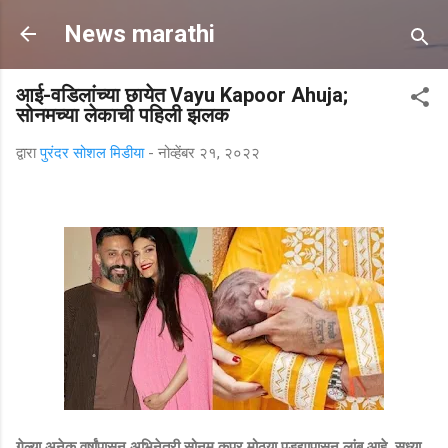
मुख्य सामग्रीवर वगळा
News marathi
आई-वडिलांच्या छायेत Vayu Kapoor Ahuja;
सोनमच्या लेकाची पहिली झलक
द्वारा
पुरंदर सोशल मिडीया
-
नोव्हेंबर २१, २०२२
गेल्या अनेक वर्षांपासून अभिनेत्री सोनम कपूर मोठ्या पडद्यापासून लांब आहे. सध्या