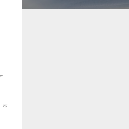
लग
े ९ तर