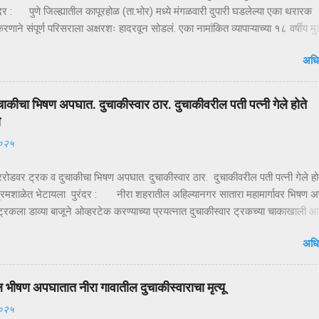
दर : पुणे जिल्ह्यातील कापूरहोळ (ता.भोर) मध्ये मंगळवारी दुपारी घडलेल्या एका थरारक
ाने संपूर्ण परिसराला अक्षरशः हादरवून सोडलं. एका नामांकित व्यापाऱ्याच्या १८ वर्षीय म
ळ्या XUVमधून जबरदस्तीने उचलून नेण्यात आलं आणि काही क्षणांत गावात भीतीचं सावट 
अधि
ही तासांतच पोलिसांनी उभारलेल्या ‘सर्जिकल नाकाबंदी’मुळे चित्र पालटलं—आणि युवकाची
टका झाली. क्षणात घडलेलं अपहरण, गावात खळबळ दुपारचा नेहमीसारखा गजबजलेला 
या मुख्य रस्त्यावर अचानक एक काळी XUV थांबते… काही क्षणांची झटापट… आणि युवकाला
चाकीचा भिषण अपघात. दुचाकीस्वार ठार. दुचाकीवरील पती पत्नी गेले होते
 गाडीत बसवून वाहन भरधाव वेगाने निघून जातं. हा प्रकार इतक्या झपाट्याने घडला की
ा
ोक स्तब्ध झाले. घटनेची माहिती मिळताच कुटुंबीयांनी पोलिसांशी संपर्क साधला. ग्रामसुरक्
२०२५
ारे संदेश पसरवण्यात आला आणि गावागावातून सतर्कतेचे सायरन वाजू लागले. ‘ऑपरेशन नाकाब
द म...
गररोडवर ट्रक व दुचाकीचा भिषण अपघात. दुचाकीस्वार ठार. दुचाकीवरील पती पत्नी गेले हो
रमशाळेत भेटायला पुरंदर : नीरा शहरातील अहिल्यानगर सातारा महामार्गावर भिषण 
्रकला डाव्या बाजूने ओव्हरटेक करण्याच्या प्रयत्नात दुचाकीस्वार ट्रकच्या चाकाखाली आ
र गंभीर जखमी झाल्याने उपचारासाठी आधी निरेतील खाजगी दवाखान्यात व नंतर पुढिल
अधि
लोणंदकडे रवाना केले, मात्र उपचारापूर्वीच ते मृत पावले होते. अपघातात दुचाकीस्वार विज
खरे, रा. बोपर्डी जिल्हा नागपूर हल्ली मुक्कामी वाई एम.आय.डी.सी. असे नाव आहे. आज
.६) सायंकाळी ४.४५ वाजता अहिल्यानगर सातारा महामार्गावर मोरगाव किंवा बारामती दिशेने य
ल भीषण अपघातात नीरा गावातील दुचाकीस्वाराचा मृत्यू
ंक एम.एच. २०- जी. सी. ७८११ या ट्रकाला हॉंडा शाईन क्रमांक एम.एच. ११- सी.झेड
२०२५
पघात झाला आहे. दुचाकीवरील चालक विजय साखरे व मागे बसलेली महिला लता साखरे रस्त्या