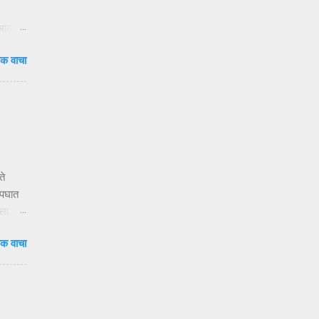
ुलाला
दाटून
क वाचा
वेळ.
षा
ंदी’ —
ते
अपघात
ला.
क वाचा
य
ेणाऱ्या
 ३१०२
च्या