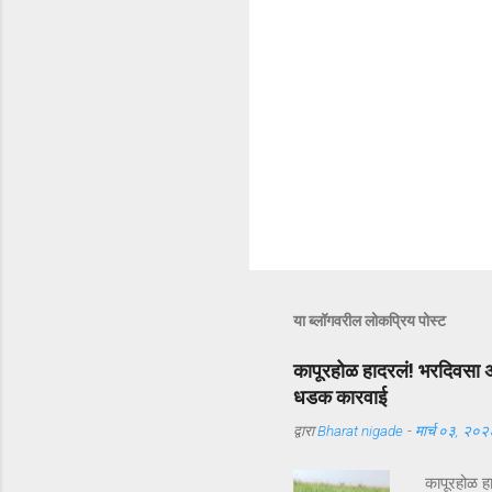
या ब्लॉगवरील लोकप्रिय पोस्ट
कापूरहोळ हादरलं! भरदिवसा अ
धडक कारवाई
द्वारा
Bharat nigade
-
मार्च ०३, २०२
कापूरहोळ ह