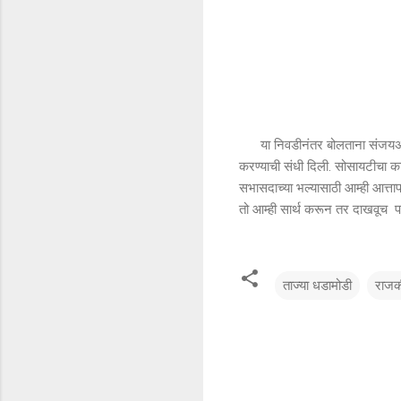
या निवडीनंतर बोलताना संजयअण्णा
करण्याची संधी दिली. सोसायटीचा कार
सभासदाच्या भल्यासाठी आम्ही आत्ता
तो आम्ही सार्थ करून तर दाखवूच पण 
ताज्या धडामोडी
राजक
टि
प्प
ण्या