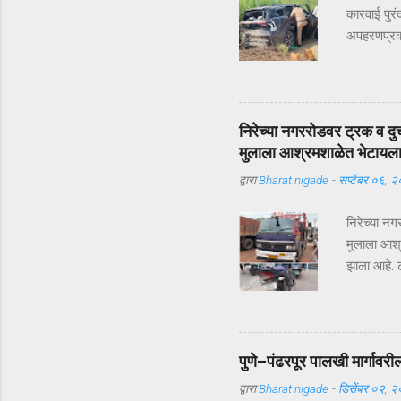
कारवाई पुरं
अपहरणप्रकरण
भरदिवसा का
आलं. पण का
सुखरूप सु
कापूरहोळच्
निरेच्या नगररोडवर ट्रक व दु
जबरदस्तीने
मुलाला आश्रमशाळेत भेटायल
परिसरातील ल
द्वारा
Bharat nigade
-
सप्टेंबर ०६, 
यंत्रणेद्व
रस्ते सीलबं
निरेच्या न
मुलाला आश्
झाला आहे. ट
दुचाकीस्वा
उपचारासाठी 
कुवरलाल सा
शनिवारी (दि
पुणे–पंढरपूर पालखी मार्गावरी
ट्रक क्रमा
द्वारा
Bharat nigade
-
डिसेंबर ०२, 
यांच्यात अ