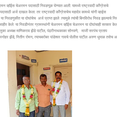
व्हॉईस चेअरमन पदासाठी निवडणूक घेण्यात आली. यामध्ये राष्ट्रवादी काँग्रेसचे
साठी अर्ज दाखल केला. तर राष्ट्रवादी काँग्रेसचेच महादेव कामथे यांनी व्हाईस
निवडणुकीत या दोघांचेच अर्ज प्राप्त झाले .त्यामुळे त्यांची बिनविरोध निवड झाल्याचे न
 जाहीर केले. या निवडीनंतर ग्रामस्थांनी चेअरमन व्हॉईस चेअरमन या दोघांचाही सत्कार केल
चे तालुका अध्यक्ष माणिकराव झेंडे पाटील, पंढरीनाथकाका सोनवणे, माजी सरपंच प्रताप
 मनोहर झेंडे, नितीन रोमन, त्याचबरोबर पांडेश्वर गावचे पोलीस पाटील अरुण धुमाळ तसेच 