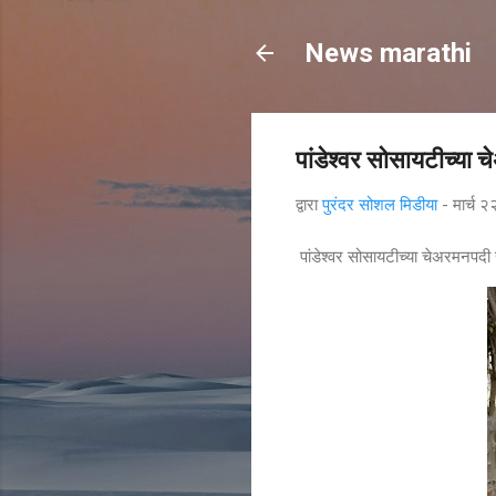
News marathi
पांडेश्वर सोसायटीच्या
द्वारा
पुरंदर सोशल मिडीया
-
मार्च 
पांडेश्वर सोसायटीच्या चेअरमनपदी