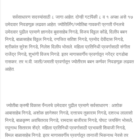
सर्वसाधारण सदस्यांसाठी ८ जागा आहेत. दोन्ही गटांपैकी ८ व १ अपक्ष असे १७
उमेदवार निवडणूक लढवत आहेत. ज्योतिर्लिंग/ज्योतिबा गावकरी प्रगती पॅनलचे
उमेदवार पुढील प्रमाणे ज्ञानदेव बुवासाहेब निगडे, विजय विठ्ठल कोंडे, दिलीप बबन
निगडे, बाळासाहेब विठ्ठल निगडे, रणजित सतिश निगडे, प्रमोद देवीदास निगडे,
श्रीकांत सुरेश निगडे, निलेश दिलीप भोसले. महिला प्रतिनिधी प्रवर्गासाठी संगीता
राजेंद्र निगडे, शुभांगी विजय निगडे. इतर मागासवर्गीय प्रवर्गातून नरेंद्र दगडोबा
रासकर. तर भ.वी. जाती/जमाती प्रवर्गातून ज्योतीराम बबन कर्णवर निवडणूक लढवत
आहेत.
ज्योतीबा क्रुषी विकास पँनलचे उमेदवार पुढील प्रमाणे सर्वसाधारण : अशोक
आबासाहेब निगडे, अशोक ज्ञानेश्वर निगडे, दत्तात्र्य तुकाराम निगडे, दशरथ लालासो
निगडे, बाळकृष्ण अवचितराव निगडे, रामदास बाजीराव निगडे, पोपट जयसिंग भोसले,
रघुनाथ सिताराम शेंद्रे. महिला प्रतिनिधी प्रवर्गासाठी प्रभावती शिवाजी निगडे,
विमल बाळासाहेब निगडे. इतर मागासवर्गीय प्रवर्गातून तानाजी भिकनाथ नेवसे तर