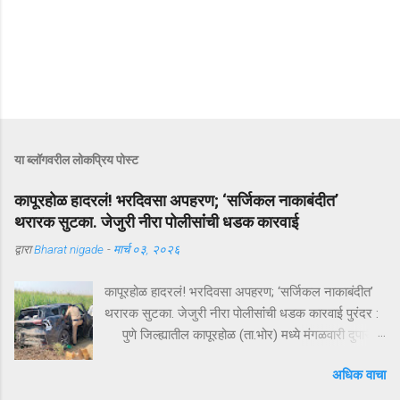
या ब्लॉगवरील लोकप्रिय पोस्ट
कापूरहोळ हादरलं! भरदिवसा अपहरण; ‘सर्जिकल नाकाबंदीत’
थरारक सुटका. जेजुरी नीरा पोलीसांंची धडक कारवाई
द्वारा
Bharat nigade
-
मार्च ०३, २०२६
कापूरहोळ हादरलं! भरदिवसा अपहरण; ‘सर्जिकल नाकाबंदीत’
थरारक सुटका. जेजुरी नीरा पोलीसांंची धडक कारवाई पुरंदर :
पुणे जिल्ह्यातील कापूरहोळ (ता.भोर) मध्ये मंगळवारी दुपारी
घडलेल्या एका थरारक अपहरणप्रकरणाने संपूर्ण परिसराला
अधिक वाचा
अक्षरशः हादरवून सोडलं. एका नामांकित व्यापाऱ्याच्या १८ वर्षीय
मुलाला भरदिवसा काळ्या XUVमधून जबरदस्तीने उचलून