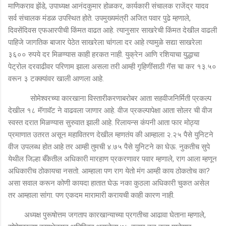
माणिकराव झेंडे, उपाध्यक्ष आनंदकुमार होळकर, कार्यकारी संचालक राजेंद्र यादव
सर्व संचालक मंडळ उपस्थित होते. उपमुख्यमंत्री अजित पवार पुढे म्हणाले,
दिवसेंदिवस एफआरपीची किंमत वाढत आहे. त्यानुसार साखरेची किंमत देखील वाढली
पाहिजे जागतिक बाजार पेठेत साखरेला चांगला दर आहे त्यामुळे सद्या साखरेला
३६०० रुपये दर मिळण्यास काही हरकत नाही. युक्रेन आणि रशियाचा युद्धाचा
पेट्रोल दरवाढीवर परिणाम झाला असला तरी आम्ही गृहिणींसाठी गॅस चा कर १३.५०
वरून ३ टक्क्यांवर खाली आणला आहे.
सोमेश्वरच्या कारखाना विस्तारीकरणाबरोबर आता सहवीजनिर्मिती प्रकल्प
देखील १८ मॅगावॅट ने वाढवला जाणार आहे. वीज प्रकल्पापेक्षा आता सोलर ची वीज
स्वस्त दरात मिळण्यास सुरुवात झाली आहे. रिलायन्स कंपनी आता फार मोठ्या
प्रमाणात उतरत असून महावितरण देखील म्हणतंय की आम्हाला २.२५ पैसे युनिटने
वीज उपलब्ध होत आहे तर आम्ही तुमची ४.७५ पैसे युनिटने का घेऊ. नुकतीच सुपे
येथील जिल्हा बँकेतील अधिकारी मारहाण प्रकरणावर पवार म्हणाले, राग आला म्हणून
अधिकारीच ठोकायचा नसतो. आम्हाला पण राग येतो मंग आम्ही काय ठोकतोच का?
असा सवाल करून कोणी कायदा हातात घेऊ नका कुठला अधिकारी चुकत असेल
तर आम्हाला सांगा. पण एकदम मारामारी करायची काही कारण नाही.
अध्यक्ष पुरूषोत्तम जगताप कारखान्याच्या प्रगतीचा आढावा घेताना म्हणाले,