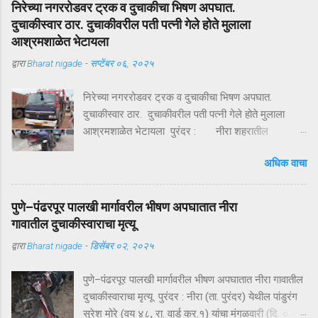
निरेच्या नगररोडवर ट्रक व दुचाकीचा भिषण अपघात.
आलं. पण काही तासांतच पोलिसांनी उभारलेल्या ‘सर्जिकल
दुचाकीस्वार ठार. दुचाकीवरील पती पत्नी गेले होते मुलाला
नाकाबंदी’मुळे चित्र पालटलं—आणि युवकाची सुखरूप सुटका
आश्रमशाळेत भेटायला
झाली. क्षणात घडलेलं अपहरण, गावात खळबळ दुपारचा
द्वारा
Bharat nigade
-
सप्टेंबर ०६, २०२५
नेहमीसारखा गजबजलेला वेळ. कापूरहोळच्या मुख्य रस्त्यावर
अचानक एक काळी XUV थांबते… काही क्षणांची झटापट… आणि
निरेच्या नगररोडवर ट्रक व दुचाकीचा भिषण अपघात.
युवकाला जबरदस्तीने गाडीत बसवून वाहन भरधाव वेगाने निघून
दुचाकीस्वार ठार. दुचाकीवरील पती पत्नी गेले होते मुलाला
जातं. हा प्रकार इतक्या झपाट्याने घडला की परिसरातील लोक
आश्रमशाळेत भेटायला पुरंदर : नीरा शहरातील
स्तब्ध झाले. घटनेची माहिती मिळताच कुटुंबीयांनी पोलिसांशी
अहिल्यानगर सातारा महामार्गावर भिषण अपघात झाला आहे.
संपर्क साधला. ग्रामसुरक्षा यंत्रणेद्वारे संदेश पसरवण्यात आला
अधिक वाचा
ट्रकला डाव्या बाजूने ओव्हरटेक करण्याच्या प्रयत्नात
आणि गावागावातून सतर्कतेचे सायरन वाजू लागले. ‘ऑपरेशन
दुचाकीस्वार ट्रकच्या चाकाखाली आला. दुचाकीस्वार गंभीर
नाकाबंदी’ — रस्ते सीलबंद म...
जखमी झाल्याने उपचारासाठी आधी निरेतील खाजगी
पुणे–पंढरपूर पालखी मार्गावरील भीषण अपघातात नीरा
दवाखान्यात व नंतर पुढिल उपचारासाठी लोणंदकडे रवाना केले,
गावातील दुचाकीस्वाराचा मृत्यू
मात्र उपचारापूर्वीच ते मृत पावले होते. अपघातात दुचाकीस्वार
द्वारा
Bharat nigade
-
डिसेंबर ०२, २०२५
विजय कुवरलाल साखरे, रा. बोपर्डी जिल्हा नागपूर हल्ली
मुक्कामी वाई एम.आय.डी.सी. असे नाव आहे. आज शनिवारी
पुणे–पंढरपूर पालखी मार्गावरील भीषण अपघातात नीरा गावातील
(दि.६) सायंकाळी ४.४५ वाजता अहिल्यानगर सातारा
दुचाकीस्वाराचा मृत्यू पुरंदर : नीरा (ता. पुरंदर) येथील पांडुरंग
महामार्गावर मोरगाव किंवा बारामती दिशेने येणाऱ्या ट्रक क्रमांक
सुरेश मोरे (वय ४८, रा. वार्ड क्र.१) यांचा मंगळवारी (दि. ०२)