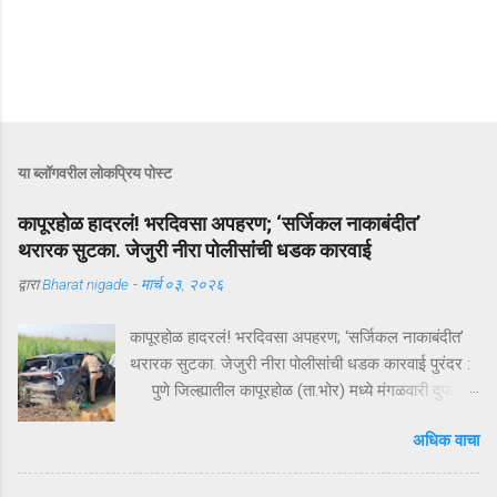
या ब्लॉगवरील लोकप्रिय पोस्ट
कापूरहोळ हादरलं! भरदिवसा अपहरण; ‘सर्जिकल नाकाबंदीत’
थरारक सुटका. जेजुरी नीरा पोलीसांंची धडक कारवाई
द्वारा
Bharat nigade
-
मार्च ०३, २०२६
कापूरहोळ हादरलं! भरदिवसा अपहरण; ‘सर्जिकल नाकाबंदीत’
थरारक सुटका. जेजुरी नीरा पोलीसांंची धडक कारवाई पुरंदर :
पुणे जिल्ह्यातील कापूरहोळ (ता.भोर) मध्ये मंगळवारी दुपारी
घडलेल्या एका थरारक अपहरणप्रकरणाने संपूर्ण परिसराला
अधिक वाचा
अक्षरशः हादरवून सोडलं. एका नामांकित व्यापाऱ्याच्या १८ वर्षीय
मुलाला भरदिवसा काळ्या XUVमधून जबरदस्तीने उचलून
नेण्यात आलं आणि काही क्षणांत गावात भीतीचं सावट दाटून