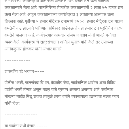
सोमेश्वरच्या कायक्षेत्रात अतिरिक्त असलेला ७५ हजार टन ऊस माळेगाव
कारखान्याने नेला आहे. याव्यतिरिक्त शेजारील कारखान्यांनी २ लाख ७५ हजार टन
ऊस नेला आहे. अजून कारखान्याच्या कार्यक्षेत्रात ३ लाखाच्या आसपास ऊस
शिल्लक आहे. पूर्वीच्या ५ हजार मेट्रिक टनामध्ये २५०० हजार मेट्रिक टन गाळप
क्षमतेची वाढ झाल्याने भविष्यात सोमेश्वर साडेनऊ ते दहा हजार टन प्रतिदिन गाळप
क्षमतेने चालणार आहे. कार्यक्रमात आमदार संजय जगताप यांनी आपले मनोगत
व्यक्त केले. कार्यक्रमाचे सूत्रसंचालन अनिल धुमाळ यांनी केले तर उपाध्यक्ष
आनंदकुमार होळकर यांनी आभार मानले.
---------------
शासकीय पदे भरणार------
पोलीस भरती, जलसंपदा विभाग, वैद्यकीय सेवा, सार्वजनिक आरोग्य अशा विविध
पदांची भरती होणार असून मात्र याचे प्रमाण अत्यल्प असणार आहे. सर्वानाच
नोकऱ्या नाहीत मिळू शकत त्यामुळे तरुण वर्गाने व्यवसायाला वळण्याचा सल्ला पवार
यांनी दिला.
-------------------
या गावांना संधी देणार-------