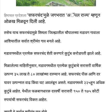
'
सफरचंद
'
मुळे जगभरात
'
अॅपल राज्य
'
म्हणून
हिमाचल प्रदेशला
ओळख मिळवून दिली आहे.
तसेच याच सफरचंदामुळे शिमला जिल्ह्यातील चौपालच्या मडावग गावाला
आशियातील सर्वात श्रीमंत गाव बनले आहे.
मडावगमधील प्रत्येक सफरचंद शेती करणारे कुटुंब करोडपती झाले आहे.
मिळालेल्या माहितीनुसार
,
मडावगमधील प्रत्येक कुटुंबाचे सरासरी वार्षिक
उत्पन्न ३५ लाख ते ८० लाखांच्या दरम्यान आहे. सफरचंद पीक आणि दर
यावर उत्पन्नात वाढ किंवा घट अवलंबून असते. मडावगमध्ये २२५हून अधिक
कुटुंबे आहेत. येथील फळबागधारक दरवर्षी सरासरी १५० ते १७५ कोटी
रुपयांची सफरचंद विकत आहेत.
क्यारी
हे सर्वात श्रीमंत गाव होते-