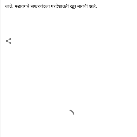
जाते. मडावगचे सफरचंदला परदेशातही खूप मागणी आहे.
टि
प्प
ण्या