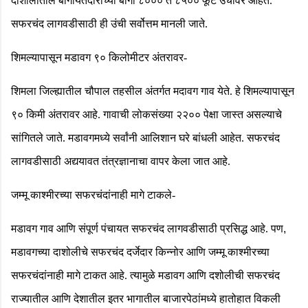
दाशोलीतील बागायतदारांच्या बागा ८००० ते ८५०० फूट उंचीवर आहेत.
सफरचंद लागवडीसाठी ही उंची सर्वोत्तम मानली जाते.
शिमल्यापासून मडावग ९० किलोमीटर अंतरावर-
शिमला जिल्ह्यातील चौपाल तहसील अंतर्गत मदावग गाव येते. हे शिमल्यापासून
९० किमी अंतरावर आहे. गावाची लोकसंख्या २२०० पेक्षा जास्त असल्याचे
सांगितले जाते. मडावगमध्ये सर्वांनी आलिशान घरे बांधली आहेत. सफरचंद
लागवडीसाठी अद्ययावत तंत्रज्ञानाचा वापर केला जात आहे.
जम्मू काश्मीरच्या सफरचंदांनाही मागे टाकले-
मडावग गाव आणि संपूर्ण पंचायत सफरचंद लागवडीसाठी प्रसिद्ध आहे. पण
,
मडावगच्या दाशोलीचे सफरचंद दर्जेदार किन्नोर आणि जम्मू काश्मीरच्या
सफरचंदांनाही मागे टाकत आहे. त्यामुळे मडावग आणि दशोलीची सफरचंद
राज्यातील आणि देशातील इतर भागातील बाजारपेठांमध्ये हातोहात विकली