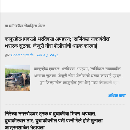
या ब्लॉगवरील लोकप्रिय पोस्ट
कापूरहोळ हादरलं! भरदिवसा अपहरण; ‘सर्जिकल नाकाबंदीत’
थरारक सुटका. जेजुरी नीरा पोलीसांंची धडक कारवाई
द्वारा
Bharat nigade
-
मार्च ०३, २०२६
कापूरहोळ हादरलं! भरदिवसा अपहरण; ‘सर्जिकल नाकाबंदीत’
थरारक सुटका. जेजुरी नीरा पोलीसांंची धडक कारवाई पुरंदर :
पुणे जिल्ह्यातील कापूरहोळ (ता.भोर) मध्ये मंगळवारी दुपारी
घडलेल्या एका थरारक अपहरणप्रकरणाने संपूर्ण परिसराला
अधिक वाचा
अक्षरशः हादरवून सोडलं. एका नामांकित व्यापाऱ्याच्या १८ वर्षीय
मुलाला भरदिवसा काळ्या XUVमधून जबरदस्तीने उचलून
नेण्यात आलं आणि काही क्षणांत गावात भीतीचं सावट दाटून
निरेच्या नगररोडवर ट्रक व दुचाकीचा भिषण अपघात.
आलं. पण काही तासांतच पोलिसांनी उभारलेल्या ‘सर्जिकल
दुचाकीस्वार ठार. दुचाकीवरील पती पत्नी गेले होते मुलाला
नाकाबंदी’मुळे चित्र पालटलं—आणि युवकाची सुखरूप सुटका
आश्रमशाळेत भेटायला