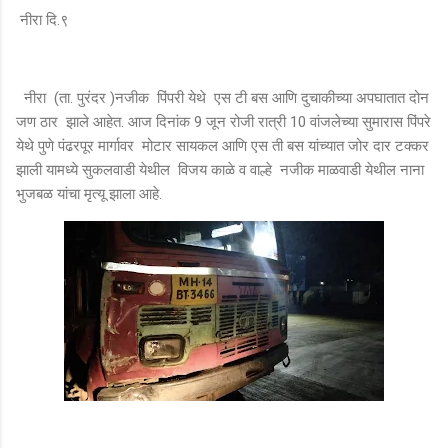
नीरा दि.९
नीरा (ता. पुरंदर )नजीक पिंपरी येथे एस टी बस आणि दुचाकीच्या अपघातात दोन
जण ठार झाले आहेत. आज दिनांक 9 जून रोजी रात्री 10 वांजलेच्या सुमारास पिंपरे
येथे पुणे पंढरपूर मार्गावर मोटार सायकल आणि एस ती बस यांच्यात जोर दार टक्कर
झाली यामध्ये सुकलवाडी येथील विजय काळे व वाल्हे नजीक माळवाडी येथील नाना
भुजबळ यांचा मृत्यू झाला आहे.