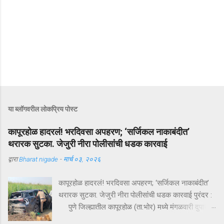
या ब्लॉगवरील लोकप्रिय पोस्ट
कापूरहोळ हादरलं! भरदिवसा अपहरण; ‘सर्जिकल नाकाबंदीत’
थरारक सुटका. जेजुरी नीरा पोलीसांंची धडक कारवाई
द्वारा
Bharat nigade
-
मार्च ०३, २०२६
कापूरहोळ हादरलं! भरदिवसा अपहरण; ‘सर्जिकल नाकाबंदीत’
थरारक सुटका. जेजुरी नीरा पोलीसांंची धडक कारवाई पुरंदर :
पुणे जिल्ह्यातील कापूरहोळ (ता.भोर) मध्ये मंगळवारी दुपारी
घडलेल्या एका थरारक अपहरणप्रकरणाने संपूर्ण परिसराला