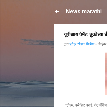
News marathi
यूपीआय पेमेंट चुकीच्या 
द्वारा
पुरंदर सोशल मिडीया
-
नोव्हे
एटीएम
क्रेडिट कार्ड
नेट बँकिं
,
,