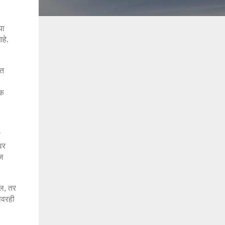
या
आहे.
ीत
ँक
े
वर
ेज
ील
तर
,
ावरही