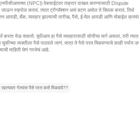
एनपीसीआयच्या (
वेबसाईटवर तक्रार दाखल करण्यासाठी
NPCI)
Dispute
 जाऊन स्क्रोल करावं. त्यात ट्रॅन्जॅक्शन असं बटण असेल ते क्लिक करावं. तिथे
क्शन आयडी
बँक
व्यवहार झाल्याची तारीख
पैसे
ई-मेल आयडी आणि मोबाईल क्रमा
,
,
,
,
अर्ज करता येऊ शकतो. यूपीआय हा पैसे व्यवहारासाठी सोयीचा मार्ग असला
तरी त्या
,
चुकीच्या व्यक्तीला पैसे पाठवले जाणं. मात्र ते पैसे परत मिळवण्याचे काही पर्याय उ
याची माहिती घेणं गरजेचं आहे.
ँक खात्यावर गेल्यास पैसे परत कसे मिळवावे??