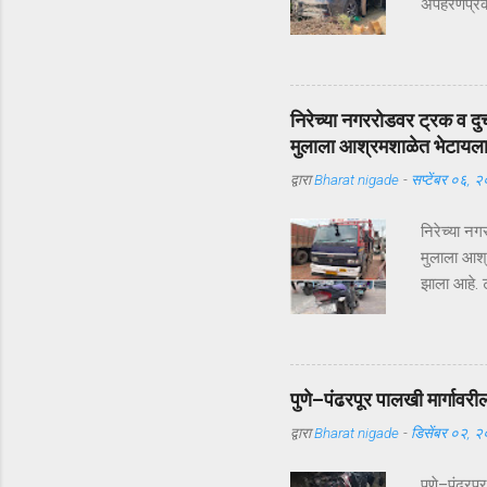
अपहरणप्रकरण
भरदिवसा का
आलं. पण का
सुखरूप सु
कापूरहोळच्
निरेच्या नगररोडवर ट्रक व दु
जबरदस्तीने
मुलाला आश्रमशाळेत भेटायल
परिसरातील ल
द्वारा
Bharat nigade
-
सप्टेंबर ०६, 
यंत्रणेद्व
रस्ते सीलबं
निरेच्या न
मुलाला आश्
झाला आहे. ट
दुचाकीस्वा
उपचारासाठी 
कुवरलाल सा
शनिवारी (दि
पुणे–पंढरपूर पालखी मार्गावरी
ट्रक क्रमा
द्वारा
Bharat nigade
-
डिसेंबर ०२, 
यांच्यात अ
मध्यावरुन 
पुणे–पंढरपू