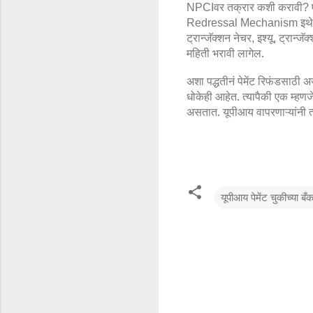
वर तक्रार कशी करावी
NPCI
?
इथे
Redressal Mechanism
ट्रान्जॅक्शन नेचर
इश्यू
ट्रान्जॅ
,
,
महिती भरावी लागेल.
अशा पद्धतीनं पेमेंट रिफंडसाठी 
धोकेही आहेत. त्यापैकी एक म्हणजे 
असतात. यूपीआय वापरणाऱ्यांनी त्
यूपीआय पेमेंट चुकीच्या ब
टि
प्प
ण्या