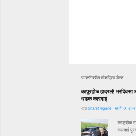
या ब्लॉगवरील लोकप्रिय पोस्ट
कापूरहोळ हादरलं! भरदिवसा अ
धडक कारवाई
द्वारा
Bharat nigade
-
मार्च ०३, २०२
कापूरहोळ ह
कारवाई पुरं