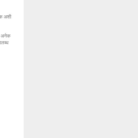
ंक अशी
त अनेक
पलब्ध