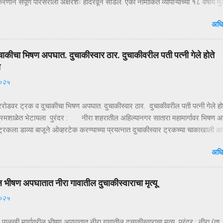
ाने संपूर्ण परिसराला अक्षरशः हादरवून सोडलं. एका नामांकित व्यापाऱ्याच्या १८ वर्षीय म
ळ्या XUVमधून जबरदस्तीने उचलून नेण्यात आलं आणि काही क्षणांत गावात भीतीचं सावट 
अधि
ही तासांतच पोलिसांनी उभारलेल्या ‘सर्जिकल नाकाबंदी’मुळे चित्र पालटलं—आणि युवकाची
टका झाली. क्षणात घडलेलं अपहरण, गावात खळबळ दुपारचा नेहमीसारखा गजबजलेला 
या मुख्य रस्त्यावर अचानक एक काळी XUV थांबते… काही क्षणांची झटापट… आणि युवकाला
चाकीचा भिषण अपघात. दुचाकीस्वार ठार. दुचाकीवरील पती पत्नी गेले होते
 गाडीत बसवून वाहन भरधाव वेगाने निघून जातं. हा प्रकार इतक्या झपाट्याने घडला की
ा
ोक स्तब्ध झाले. घटनेची माहिती मिळताच कुटुंबीयांनी पोलिसांशी संपर्क साधला. ग्रामसुरक्
२०२५
ारे संदेश पसरवण्यात आला आणि गावागावातून सतर्कतेचे सायरन वाजू लागले. ‘ऑपरेशन नाकाब
द म...
गररोडवर ट्रक व दुचाकीचा भिषण अपघात. दुचाकीस्वार ठार. दुचाकीवरील पती पत्नी गेले हो
रमशाळेत भेटायला पुरंदर : नीरा शहरातील अहिल्यानगर सातारा महामार्गावर भिषण 
्रकला डाव्या बाजूने ओव्हरटेक करण्याच्या प्रयत्नात दुचाकीस्वार ट्रकच्या चाकाखाली आ
र गंभीर जखमी झाल्याने उपचारासाठी आधी निरेतील खाजगी दवाखान्यात व नंतर पुढिल
अधि
लोणंदकडे रवाना केले, मात्र उपचारापूर्वीच ते मृत पावले होते. अपघातात दुचाकीस्वार विज
खरे, रा. बोपर्डी जिल्हा नागपूर हल्ली मुक्कामी वाई एम.आय.डी.सी. असे नाव आहे. आज
.६) सायंकाळी ४.४५ वाजता अहिल्यानगर सातारा महामार्गावर मोरगाव किंवा बारामती दिशेने य
ल भीषण अपघातात नीरा गावातील दुचाकीस्वाराचा मृत्यू
ंक एम.एच. २०- जी. सी. ७८११ या ट्रकाला हॉंडा शाईन क्रमांक एम.एच. ११- सी.झेड
२०२५
पघात झाला आहे. दुचाकीवरील चालक विजय साखरे व मागे बसलेली महिला लता साखरे रस्त्या
चाललेल्या ट्रकला डाव्याबाजूने ओव्हरटेक करताना दुचाकी घसरली दुचाकी व मागे बसलेली
र पालखी मार्गावरील भीषण अपघातात नीरा गावातील दुचाकीस्वाराचा मृत्यू पुरंदर : नीरा (ता. 