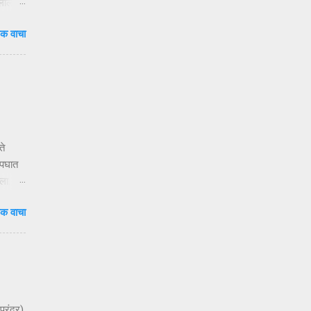
ुलाला
दाटून
क वाचा
वेळ.
षा
ंदी’ —
ते
अपघात
ला.
क वाचा
य
ेणाऱ्या
 ३१०२
च्या
 महिला
पुरंदर)