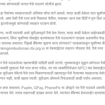
ाच्या कोणत्याही भागात पैसे पाठवणं सोयीचं झालं.
 हा पैशांच्या व्यवहारासाठी अतिशय सोपा मार्ग असतो. मात्र काही वेळेला यात चुकीच्
असतो. अशा वेळी पैसे परत कसे मिळवता येतील
याबाबत
आज तक हिंदी
नं वृत्त दिलं 
,
'
'
ट इंटरफेसमुळे कोणताही व्यवहार पटकन होतो.
ाणा
भाजी घ्यायची असो यूपीआयद्वारे पैसे देता येतात
मात्र काही वेळेला घाईगडबड
,
,
वल्यानं
किंवा चुकीच्या मोबाईल क्रमांकाला पैसे पाठवल्यानं ग्राहक अडचणीत येऊ
,
ाय उपलब्ध असतात.
रिझर्व्ह बँकेच्या सूचना काय सांगतात
ग्राहकांकडून चुकीच्या ब
?
या वेबसाईटवर तक्रार नोंदवता येते. पैसे परत
nkingombudsman.rbi.org.in
 लागतो.
ून पैसे पाठवलेल्या खात्याचीही माहिती द्यावी लागते. तुमच्याकडून चुकून कोणाला पैस
व्यक्ती तुम्हाला पैसे परत करत नसेल
तर त्या व्यक्तीविरोधात
च्या वेबसाईट
,
NPCI
 यूपीआय पेमेंटचे पैसे परत मिळवण्यासाठी खात्यातून पैसे गेल्याच्या व्यवहाराचा मेस
णार नाही
याची दक्षता घ्यावी. यूपीआय अ‍ॅपमध्ये रिफंडसाठी काही पर्याय असतात.
,
दाखल करू शकतात.
या अ‍ॅपद्वारे जर पैसे पाठवले असत
Paytm, GPay, PhonePe
मागता येते. तसंच तक्रारही दाखल करता येते. त्यानंतर बँकेच्या हेल्पलाईन क्रमांक